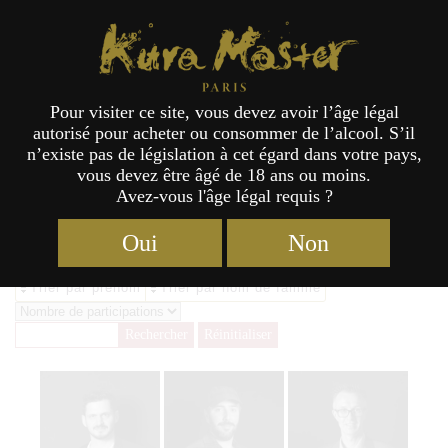
Kura Master Paris
Pour visiter ce site, vous devez avoir l’âge légal
autorisé pour acheter ou consommer de l’alcool. S’il
Archives des Jury Honkaku-shochu
n’existe pas de législation à cet égard dans votre pays,
vous devez être âgé de 18 ans ou moins.
& Awamori 2026 - Kura Master
Avez-vous l'âge légal requis ?
Oui
Non
Trier par prénom
Trier par nom de famille