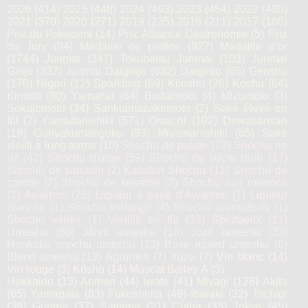
2026
(414)
2025
(448)
2024
(493)
2023
(454)
2022
(430)
2021
(370)
2020
(271)
2019
(235)
2018
(211)
2017
(180)
Prix du Président
(14)
Prix Alliance Gastronomie
(5)
Prix
du Jury
(94)
Médaille de platine
(927)
Médaille d’or
(1744)
Junmai
(347)
Tokubetsu Junmai
(103)
Junmai
Ginjo
(337)
Junmai Daiginjo
(682)
Daiginjo
(65)
Genshu
(170)
Nigori
(12)
Sparkling
(69)
Kijoshu
(26)
Koshu
(64)
Kimoto
(80)
Yamahaï
(64)
Bodaïmoto
(4)
Mizumoto
(3)
Sokujomoto
(34)
Sankiamazakemoto
(2)
Saké élevé en
fût
(2)
Yamadanishiki
(571)
Omachi
(102)
Dewasansan
(19)
Gohyakumangoku
(93)
Miyamanishiki
(65)
Saké
vieilli à long terme
(10)
Shochu de patate
(73)
Shochu de
riz
(42)
Shochu d'orge
(59)
Shochu de sucre brun
(17)
Shochu de sarrasin
(2)
Kasutori Shochu
(11)
Shochu de
carotte
(2)
Shochu de sésame
(2)
Shochu aux marrons
(1)
Awamori
(26)
Liqueur à base d'Awamori
(1)
Liqueur
blanche
(1)
Shochu mélangé
(4)
Shochu aromatisés
(1)
Shochu variés
(1)
Vieillis en fût
(32)
Spiritueux
(11)
Umeshu
(80)
Jōryū umeshu
(16)
Jōzō umeshu
(33)
Honkaku shochu umeshu
(13)
Base mixed umeshu
(6)
Blend umeshu
(13)
Agrumes
(7)
Yuzu
(7)
Vin blanc
(14)
Vin rouge
(3)
Kōshū
(14)
Muscat Bailey A
(3)
Hokkaido
(13)
Aomori
(44)
Iwate
(41)
Miyagi
(128)
Akita
(65)
Yamagata
(83)
Fukushima
(49)
Ibaraki
(32)
Tochigi
(39)
Gunma
(37)
Saitama
(21)
Chiba
(35)
Tokyo
(45)