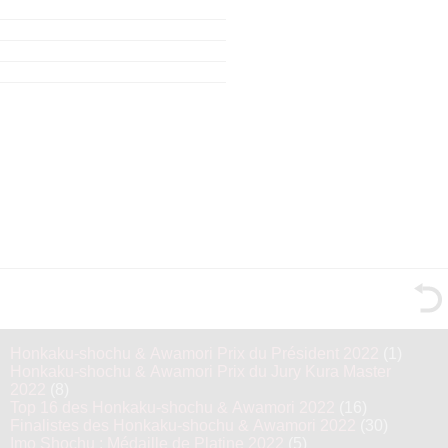
Honkaku-shochu & Awamori Prix du Président 2022
(1)
Honkaku-shochu & Awamori Prix du Jury Kura Master
2022
(8)
Top 16 des Honkaku-shochu & Awamori 2022
(16)
Finalistes des Honkaku-shochu & Awamori 2022
(30)
Imo Shochu : Médaille de Platine 2022
(5)