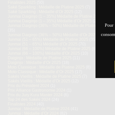
Finalistes 2025
(50)
Saké Sparkling : Médaille de Platine 2025
(7)
Saké Sparkling : Médaille d’Or 2025
(12)
Junmai Daiginjo (1 – 35%) Médaille de Platine 2025
(14)
Junmai Daiginjo (1 – 35%) Médaille d’Or 2025
(27)
Pour 
Junmai Daiginjo (36% – 50%) Médaille de Platine 2025
(35)
consomm
Junmai Daiginjo (36% – 50%) Médaille d’Or 2025
(69)
Junmai (51 – 65%) Médaille de Platine 2025
(35)
Junmai (51 – 65%) Médaille d’Or 2025
(70)
Junmai (66 – 100%) Médaille de Platine 2025
(6)
Junmai (66 – 100%) Médaille d’Or 2025
(10)
Daiginjo : Médaille de Platine 2025
(11)
Daiginjo : Médaille d’Or 2025
(18)
Moto Classique : Médaille de Platine 2025
(8)
Moto Classique : Médaille d’Or 2025
(17)
Sakés Vieillis : Médaille de Platine 2025
(7)
Sakés Vieillis : Médaille d’Or 2025
(12)
Prix du Président 2024
(1)
Prix Alliance Gastronomie 2024
(1)
Prix du Jury Kura Master 2024
(6)
Top 24 des Sakés 2024
(24)
Finalistes 2024
(40)
Junmai : Médaille de Platine 2024
(41)
Junmai : Médaille d’Or 2024
(82)