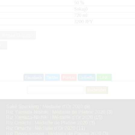
50
%
Sokujô
720
ml
3200 JPY
Junmai Daiginjo
C.
Facebook
Twitter
Pocket
LinkedIn
LINE
Rechercher :
Saké Sparkling : Médaille d’Or 2020
(9)
Riz Yamada-Nishiki : Médaille de Platine 2020
(3)
Riz Yamada-Nishiki : Médaille d’Or 2020
(15)
Riz Omachi : Médaille de Platine 2020
(3)
Riz Omachi : Médaille d’Or 2020
(11)
Riz Dewa-sansan : Médaille de Platine 2020
(3)