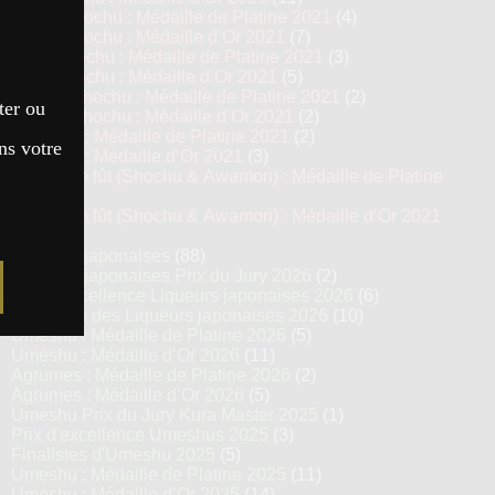
Kome Shochu : Médaille de Platine 2021
(4)
Kome Shochu : Médaille d’Or 2021
(7)
Mugi Shochu : Médaille de Platine 2021
(3)
Mugi Shochu : Médaille d’Or 2021
(5)
Kokuto Shochu : Médaille de Platine 2021
(2)
ter ou
Kokuto Shochu : Médaille d’Or 2021
(2)
Awamori : Médaille de Platine 2021
(2)
ns votre
Awamori : Médaille d’Or 2021
(3)
Vieillis en fût (Shochu & Awamori) : Médaille de Platine
2021
(3)
Vieillis en fût (Shochu & Awamori) : Médaille d’Or 2021
(6)
Liqueurs japonaises
(88)
Liqueurs japonaises Prix du Jury 2026
(2)
Prix d’excellence Liqueurs japonaises 2026
(6)
Finalistes des Liqueurs japonaises 2026
(10)
Umeshu : Médaille de Platine 2026
(5)
Umeshu : Médaille d’Or 2026
(11)
Agrumes : Médaille de Platine 2026
(2)
Agrumes : Médaille d’Or 2026
(5)
Umeshu Prix du Jury Kura Master 2025
(1)
Prix d'excellence Umeshus 2025
(3)
Finalistes d'Umeshu 2025
(5)
Umeshu : Médaille de Platine 2025
(11)
Umeshu : Médaille d’Or 2025
(14)