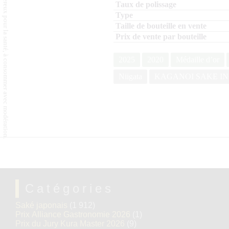
L'abus d'alcool est dangereux pour la santé, à consommer avec modération.
2025
2020
Médaille d’or
Niigata
KAGANOI SAKE IN
Catégories
Saké japonais
(1 912)
Prix Alliance Gastronomie 2026
(1)
Prix du Jury Kura Master 2026
(9)