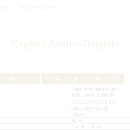
oto
Points de vente
Kaganoi Junmai-Daiginjo
 Médaille d’Or 2025
Junmai Daiginjo : Médaille d’Or 2020
Kaganoi Junmai-Daiginjo
加賀の井 純米大吟醸
KAGANOI SAKE INC.
https://kaganoi.co.jp
Niigata
Japon
4534365110563