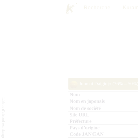
Recherche
Kuram
Junmai Daiginjo (36% – 50%)