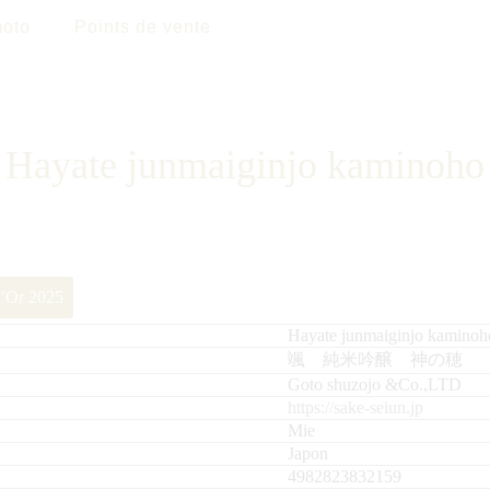
oto
Points de vente
Hayate junmaiginjo kaminoho
d’Or 2025
Hayate junmaiginjo kaminoh
颯 純米吟醸 神の穂
Goto shuzojo &Co.,LTD
https://sake-seiun.jp
Mie
Japon
4982823832159