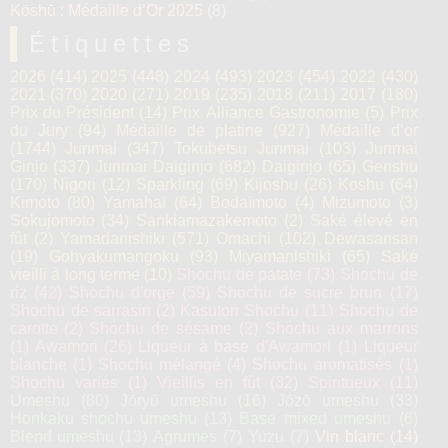
Kōshū : Médaille d’Or 2025
(8)
Étiquettes
2026
(414)
2025
(448)
2024
(493)
2023
(454)
2022
(430)
2021
(370)
2020
(271)
2019
(235)
2018
(211)
2017
(180)
Prix du Président
(14)
Prix Alliance Gastronomie
(5)
Prix
du Jury
(94)
Médaille de platine
(927)
Médaille d’or
(1744)
Junmai
(347)
Tokubetsu Junmai
(103)
Junmai
Ginjo
(337)
Junmai Daiginjo
(682)
Daiginjo
(65)
Genshu
(170)
Nigori
(12)
Sparkling
(69)
Kijoshu
(26)
Koshu
(64)
Kimoto
(80)
Yamahaï
(64)
Bodaïmoto
(4)
Mizumoto
(3)
Sokujomoto
(34)
Sankiamazakemoto
(2)
Saké élevé en
fût
(2)
Yamadanishiki
(571)
Omachi
(102)
Dewasansan
(19)
Gohyakumangoku
(93)
Miyamanishiki
(65)
Saké
vieilli à long terme
(10)
Shochu de patate
(73)
Shochu de
riz
(42)
Shochu d'orge
(59)
Shochu de sucre brun
(17)
Shochu de sarrasin
(2)
Kasutori Shochu
(11)
Shochu de
carotte
(2)
Shochu de sésame
(2)
Shochu aux marrons
(1)
Awamori
(26)
Liqueur à base d'Awamori
(1)
Liqueur
blanche
(1)
Shochu mélangé
(4)
Shochu aromatisés
(1)
Shochu variés
(1)
Vieillis en fût
(32)
Spiritueux
(11)
Umeshu
(80)
Jōryū umeshu
(16)
Jōzō umeshu
(33)
Honkaku shochu umeshu
(13)
Base mixed umeshu
(6)
Blend umeshu
(13)
Agrumes
(7)
Yuzu
(7)
Vin blanc
(14)