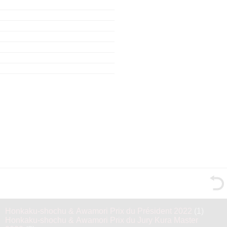
Honkaku-shochu & Awamori Prix du Président 2022
(1)
Honkaku-shochu & Awamori Prix du Jury Kura Master