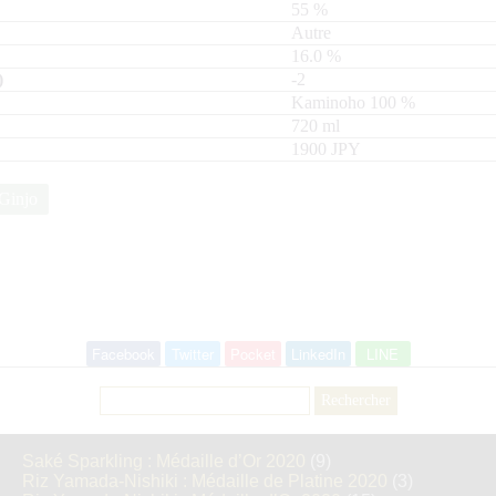
55
%
Autre
16.0
%
-2
Kaminoho
100
720
ml
1900 JPY
Ginjo
Facebook
Twitter
Pocket
LinkedIn
LINE
Rechercher :
Saké Sparkling : Médaille d’Or 2020
(9)
Riz Yamada-Nishiki : Médaille de Platine 2020
(3)