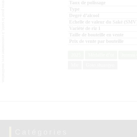
L'abus d'alcool est dangereux pour la santé, à consommer avec modération.
2025
Médaille d’or
Junmai 
Mie
Goto shuzojyo
Catégories