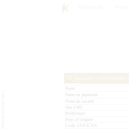
Recherche
Kuram
Junmai (51 – 65%) Médaille 