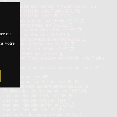
2021
(6)
Top 13 des Honkaku-shochu & Awamori 2021
(13)
Imo Shochu : Médaille de Platine 2021
(6)
Imo Shochu : Médaille d’Or 2021
(11)
Kome Shochu : Médaille de Platine 2021
(4)
Kome Shochu : Médaille d’Or 2021
(7)
Mugi Shochu : Médaille de Platine 2021
(3)
ter ou
Mugi Shochu : Médaille d’Or 2021
(5)
Kokuto Shochu : Médaille de Platine 2021
(2)
ns votre
Kokuto Shochu : Médaille d’Or 2021
(2)
Awamori : Médaille de Platine 2021
(2)
Awamori : Médaille d’Or 2021
(3)
Vieillis en fût (Shochu & Awamori) : Médaille de Platine
2021
(3)
Vieillis en fût (Shochu & Awamori) : Médaille d’Or 2021
(6)
Liqueurs japonaises
(88)
Liqueurs japonaises Prix du Jury 2026
(2)
Prix d’excellence Liqueurs japonaises 2026
(6)
Finalistes des Liqueurs japonaises 2026
(10)
Umeshu : Médaille de Platine 2026
(5)
Umeshu : Médaille d’Or 2026
(11)
Agrumes : Médaille de Platine 2026
(2)
Agrumes : Médaille d’Or 2026
(5)
Umeshu Prix du Jury Kura Master 2025
(1)