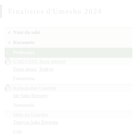
Finalistes d'Umeshu 2024
Nom du saké
Kuramoto
Préfecture
UMESAKE 8nen jukusei
Eisen shuzo
,
Tenkyo
Fukushima
Kainokaiun Umeshu
Ide Sake Brewery
Yamanashi
Hida no Umeshu
Tenryou Sake Brewing
Gifu