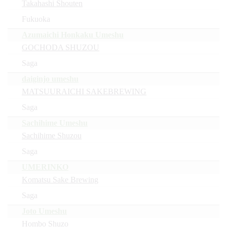
Takahashi Shouten
Fukuoka
Azumaichi Honkaku Umeshu
GOCHODA SHUZOU
Saga
daiginjo umeshu
MATSUURAICHI SAKEBREWING
Saga
Sachihime Umeshu
Sachihime Shuzou
Saga
UMERINKO
Komatsu Sake Brewing
Saga
Joto Umeshu
Hombo Shuzo