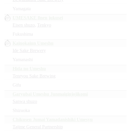
Yamagata
UMESAKE 8nen jukusei
Eisen shuzo
,
Tenkyo
Fukushima
Kainokaiun Umeshu
Ide Sake Brewery
Yamanashi
Hida no Umeshu
Tenryou Sake Brewing
Gifu
Garyubai Umeshu Junmaiginjojikomi
Sanwa shuzo
Shizuoka
Chikusen Jumai Yamadanishiki Umesyu
Tajime General Partnership