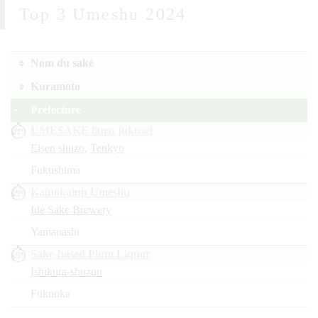
Top 3 Umeshu 2024
Nom du saké
Kuramoto
Préfecture
UMESAKE 8nen jukusei
Eisen shuzo
,
Tenkyo
Fukushima
Kainokaiun Umeshu
Ide Sake Brewery
Yamanashi
Sake-based Plum Liquor
Ishikura-shuzou
Fukuoka