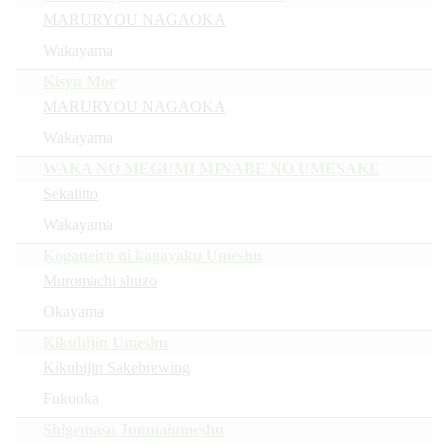
MARURYOU NAGAOKA
Wakayama
Kisyu Moe
MARURYOU NAGAOKA
Wakayama
WAKA NO MEGUMI MINABE NO UMESAKE
Sekaiitto
Wakayama
Koganeiro ni kagayaku Umeshu
Muromachi shuzo
Okayama
Kikubijin Umeshu
Kikubijin Sakebrewing
Fukuoka
Shigemasu Junmaiumeshu