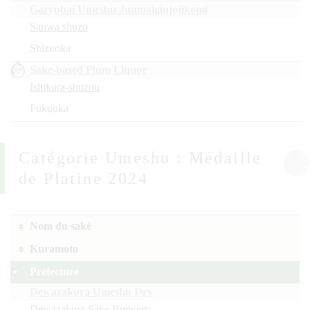
Garyubai Umeshu Junmaiginjojikomi
Sanwa shuzo
Shizuoka
Sake-based Plum Liquor
Ishikura-shuzou
Fukuoka
Umeshu : Médaille
de Platine 2024
Nom du saké
Kuramoto
Préfecture
Dewazakura Umeshu Dry
Dewazakura Sake Brewery