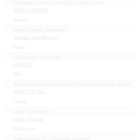
Hyakunen Umeshu Aged in Whisky Barrel
MEIRI SHURUI
Ibaraki
Dragon Water Benisashi
Yoshida Sake Brewery
Fukui
Okagesama Nigoriume
ISEMAN
Mie
Yukyu-no-Umeshu Shizuku 4 Year Aged Koshu Jikomi
MOTTOX INC.
Osaka
Furu Tsuru-ume
Heiwa Shuzou
Wakayama
Umeboshiya No Osuowake Umeshu