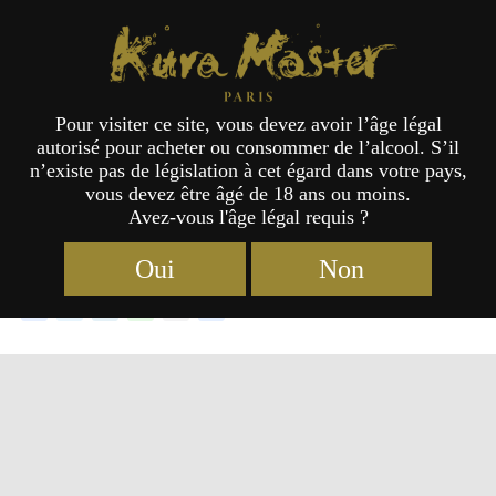
Kura Master Paris
Pour visiter ce site, vous devez avoir l’âge légal
autorisé pour acheter ou consommer de l’alcool. S’il
Les lauréats du concours Umeshu
n’existe pas de législation à cet égard dans votre pays,
vous devez être âgé de 18 ans ou moins.
2024
Avez-vous l'âge légal requis ?
Oui
Non
Facebook
Twitter
LinkedIn
Line
Email
Partager