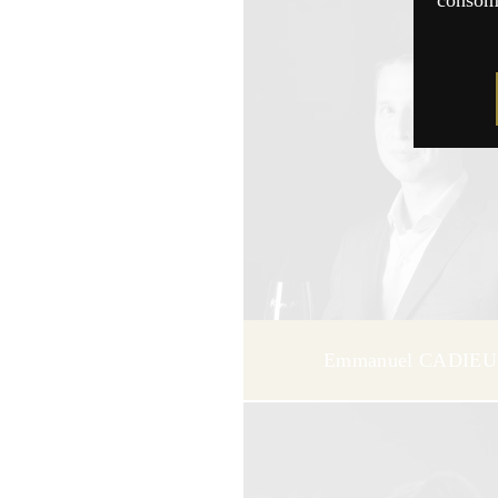
consomm
Emmanuel CADIEU