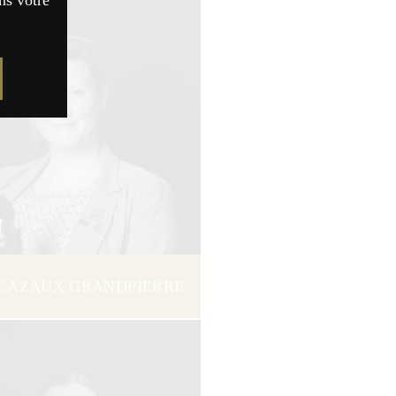
ns votre
é CAZAUX GRANDPIERRE