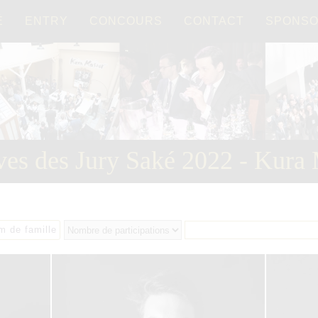
É
ENTRY
CONCOURS
CONTACT
SPONS
Français
日本語
ves des Jury Saké 2022 - Kura 
m de famille