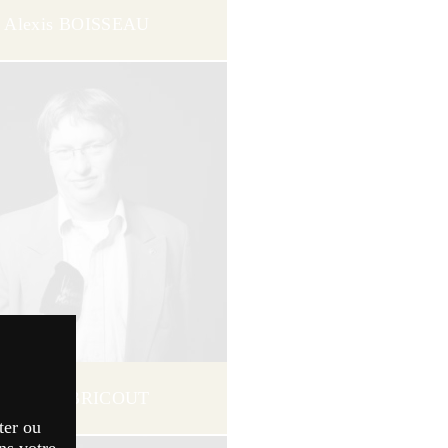
Alexis BOISSEAU
Vincent BRICOUT
ter ou