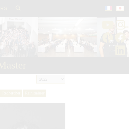
ORS
Master