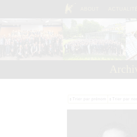
ABOUT
ACTUALIT
TOP
Archi
Trier par prénom
Trier par no