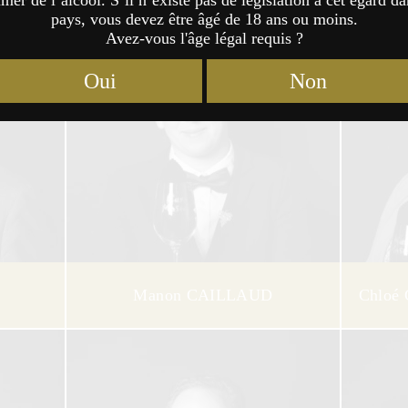
er de l’alcool. S’il n’existe pas de législation à cet égard da
pays, vous devez être âgé de 18 ans ou moins.
Avez-vous l'âge légal requis ?
Oui
Non
Manon CAILLAUD
Chlo