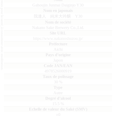
L'abus d'alcool est dangereux pour la santé, à consommer avec modération.
Gahoujin Junmai Daiginjo Y30
我逢人 純米大吟醸 Y30
Nakano Sake Brewery Co.,Ltd.
https://www.nakanoshuzou.jp/
Aichi
Japon
4978526000919
30
%
Autre
15.5
%
±0