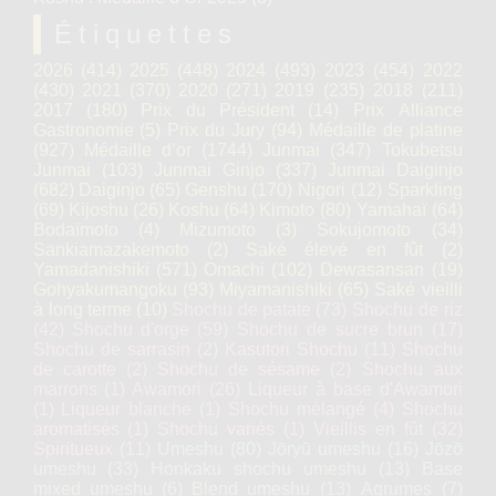
Étiquettes
2026
(414)
2025
(448)
2024
(493)
2023
(454)
2022
(430)
2021
(370)
2020
(271)
2019
(235)
2018
(211)
2017
(180)
Prix du Président
(14)
Prix Alliance
Gastronomie
(5)
Prix du Jury
(94)
Médaille de platine
(927)
Médaille d’or
(1744)
Junmai
(347)
Tokubetsu
Junmai
(103)
Junmai Ginjo
(337)
Junmai Daiginjo
(682)
Daiginjo
(65)
Genshu
(170)
Nigori
(12)
Sparkling
(69)
Kijoshu
(26)
Koshu
(64)
Kimoto
(80)
Yamahaï
(64)
Bodaïmoto
(4)
Mizumoto
(3)
Sokujomoto
(34)
Sankiamazakemoto
(2)
Saké élevé en fût
(2)
Yamadanishiki
(571)
Omachi
(102)
Dewasansan
(19)
Gohyakumangoku
(93)
Miyamanishiki
(65)
Saké vieilli
à long terme
(10)
Shochu de patate
(73)
Shochu de riz
(42)
Shochu d'orge
(59)
Shochu de sucre brun
(17)
Shochu de sarrasin
(2)
Kasutori Shochu
(11)
Shochu
de carotte
(2)
Shochu de sésame
(2)
Shochu aux
marrons
(1)
Awamori
(26)
Liqueur à base d'Awamori
(1)
Liqueur blanche
(1)
Shochu mélangé
(4)
Shochu
aromatisés
(1)
Shochu variés
(1)
Vieillis en fût
(32)
Spiritueux
(11)
Umeshu
(80)
Jōryū umeshu
(16)
Jōzō
umeshu
(33)
Honkaku shochu umeshu
(13)
Base
mixed umeshu
(6)
Blend umeshu
(13)
Agrumes
(7)