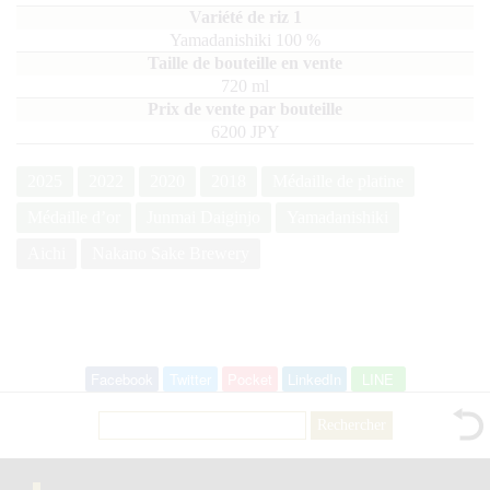
Yamadanishiki
100
720
ml
6200 JPY
2025
2022
2020
2018
Médaille de platine
Médaille d’or
Junmai Daiginjo
Yamadanishiki
Aichi
Nakano Sake Brewery
Facebook
Twitter
Pocket
LinkedIn
LINE
Rechercher :