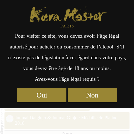
Kura Master Paris
Recherche
Kuramoto
Points de vente
Fr
日
Pour visiter ce site, vous devez avoir l’âge légal
an
本
Gahoujin Junmai Daiginjo Y30
autorisé pour acheter ou consommer de l’alcool. S’il
n’existe pas de législation à cet égard dans votre pays,
çai
語
vous devez être âgé de 18 ans ou moins.
Avez-vous l'âge légal requis ?
Junmai Daiginjo (1 – 35%) Médaille d’Or 2025
s
Junmai Daiginjo : Médaille de Platine 2022
Oui
Non
Junmai Daiginjo : Médaille d’Or 2020
Junmai Daiginjo & Junmai Ginjo : Médaille de Platine
2018