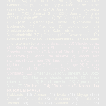
2017
(180)
Prix du Président
(14)
Prix Alliance
Gastronomie
(5)
Prix du Jury
(94)
Médaille de platine
(927)
Médaille d’or
(1743)
Junmai
(347)
Tokubetsu
Junmai
(103)
Junmai Ginjo
(336)
Junmai Daiginjo
(682)
Daiginjo
(65)
Genshu
(170)
Nigori
(12)
Sparkling
(69)
Kijoshu
(26)
Koshu
(64)
Kimoto
(80)
Yamahaï
(64)
Bodaïmoto
(4)
Mizumoto
(3)
Sokujomoto
(34)
Sankiamazakemoto
(2)
Saké élevé en fût
(2)
Yamadanishiki
(571)
Omachi
(102)
Dewasansan
(19)
Gohyakumangoku
(93)
Miyamanishiki
(65)
Saké vieilli
à long terme
(10)
Shochu de patate
(73)
Shochu de riz
(42)
Shochu d'orge
(59)
Shochu de sucre brun
(17)
Shochu de sarrasin
(2)
Kasutori Shochu
(11)
Shochu
de carotte
(2)
Shochu de sésame
(2)
Shochu aux
marrons
(1)
Awamori
(26)
Liqueur à base d'Awamori
(1)
Liqueur blanche
(1)
Shochu mélangé
(4)
Shochu
aromatisés
(1)
Shochu variés
(1)
Vieillis en fût
(32)
Spiritueux
(11)
Umeshu
(80)
Jōryū umeshu
(16)
Jōzō
umeshu
(33)
Honkaku shochu umeshu
(13)
Base
mixed umeshu
(6)
Blend umeshu
(13)
Agrumes
(7)
Yuzu
(7)
Vin blanc
(14)
Vin rouge
(3)
Kōshū
(14)
Muscat Bailey A
(3)
Hokkaido
(13)
Aomori
(44)
Iwate
(41)
Miyagi
(128)
Akita
(65)
Yamagata
(83)
Fukushima
(49)
Ibaraki
(32)
Tochigi
(39)
Gunma
(37)
Saitama
(21)
Chiba
(35)