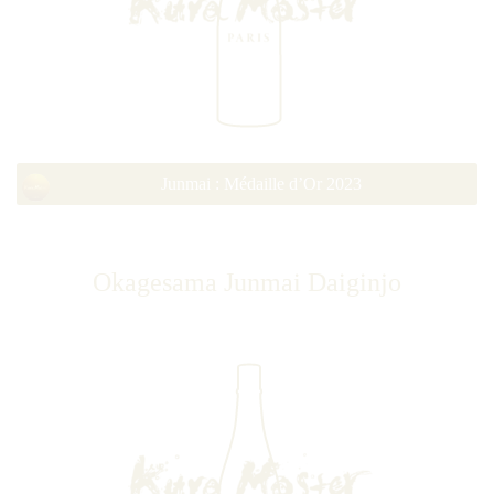
Junmai : Médaille d’Or 2023
Okagesama Junmai Daiginjo