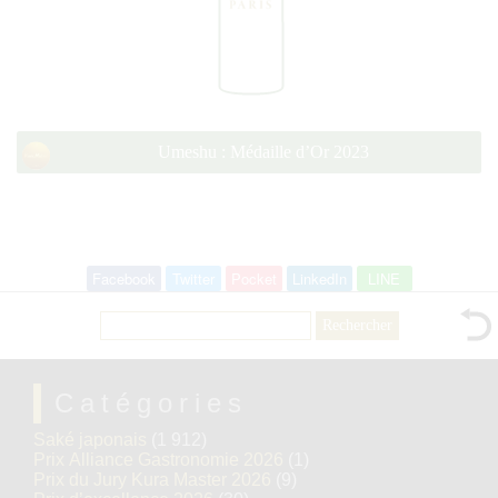
Umeshu : Médaille d’Or 2023
Facebook
Twitter
Pocket
LinkedIn
LINE
Rechercher :
Catégories
Saké japonais
(1 912)
Prix Alliance Gastronomie 2026
(1)
Prix du Jury Kura Master 2026
(9)