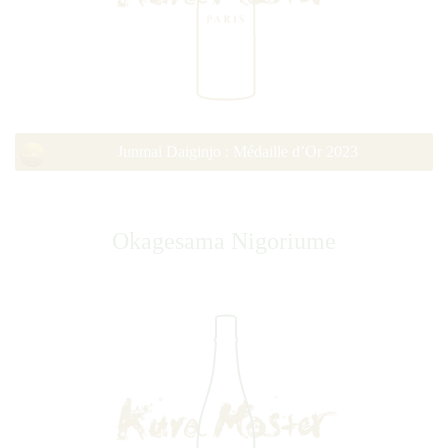
Junmai Daiginjo : Médaille d’Or 2023
Okagesama Nigoriume