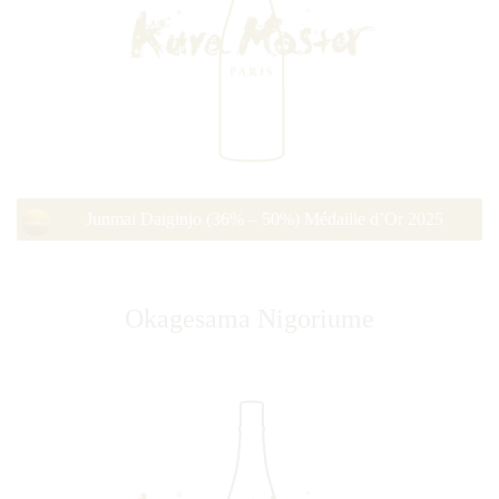
Junmai Daiginjo (36% – 50%) Médaille d’Or 2025
Okagesama Nigoriume