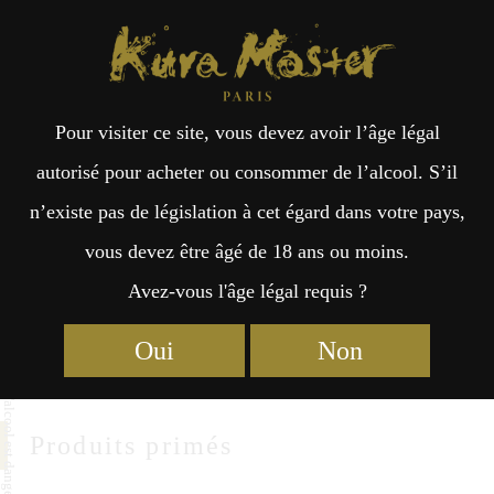
Kura Master Paris
Recherche
Kuramoto
Points de vente
Fr
日
ISEMAN
Pour visiter ce site, vous devez avoir l’âge légal
an
本
autorisé pour acheter ou consommer de l’alcool. S’il
ISEMAN CO.,LTD
n’existe pas de législation à cet égard dans votre pays,
çai
語
77-2 Ujinakanokiri-Cho,IseCity
vous devez être âgé de 18 ans ou moins.
Mie 516-0025
Avez-vous l'âge légal requis ?
s
http://www.iseman.co.jp
Oui
Non
Produits primés