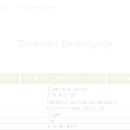
oto
Points de vente
Takanami Junmaiginjo
d’Or 2026
Junmai (51 – 65%) Médaille d’Or 2025
Junmai
Takanami Junmaiginjo
髙波 純米吟醸
Marunagashuzojo Limited Partnership
https://www.takanami-sake.com
Nagano
Japon
4942288000111