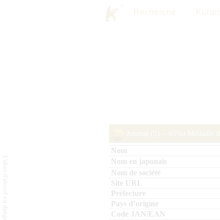
Recherche
Kuram
Junmai (51 – 65%) Médaille 