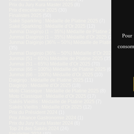
Prix du Jury Kura Master 2025
(8)
Prix d'excellence 2025
(30)
Finalistes 2025
(50)
Saké Sparkling : Médaille de Platine 2025
(7)
Saké Sparkling : Médaille d’Or 2025
(12)
Junmai Daiginjo (1 – 35%) Médaille de Platine 2025
(14)
Pour 
Junmai Daiginjo (1 – 35%) Médaille d’Or 2025
(27)
Junmai Daiginjo (36% – 50%) Médaille de Platine 2025
consomm
(35)
Junmai Daiginjo (36% – 50%) Médaille d’Or 2025
(69)
Junmai (51 – 65%) Médaille de Platine 2025
(35)
Junmai (51 – 65%) Médaille d’Or 2025
(70)
Junmai (66 – 100%) Médaille de Platine 2025
(6)
Junmai (66 – 100%) Médaille d’Or 2025
(10)
Daiginjo : Médaille de Platine 2025
(11)
Daiginjo : Médaille d’Or 2025
(18)
Moto Classique : Médaille de Platine 2025
(8)
Moto Classique : Médaille d’Or 2025
(17)
Sakés Vieillis : Médaille de Platine 2025
(7)
Sakés Vieillis : Médaille d’Or 2025
(12)
Prix du Président 2024
(1)
Prix Alliance Gastronomie 2024
(1)
Prix du Jury Kura Master 2024
(6)
Top 24 des Sakés 2024
(24)
Finalistes 2024
(40)