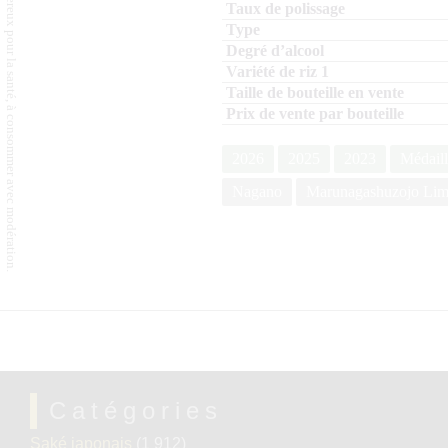
L'abus d'alcool est dangereux pour la santé, à consommer avec modération.
2026
2025
2023
Médaill
Nagano
Marunagashuzojo Limi
Catégories
Saké japonais
(1 912)