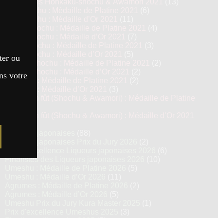
Top 13 des Honkaku-shochu & Awamori 2021
(13)
Imo Shochu : Médaille de Platine 2021
(6)
Imo Shochu : Médaille d’Or 2021
(11)
Kome Shochu : Médaille de Platine 2021
(4)
Kome Shochu : Médaille d’Or 2021
(7)
Mugi Shochu : Médaille de Platine 2021
(3)
Mugi Shochu : Médaille d’Or 2021
(5)
ter ou
Kokuto Shochu : Médaille de Platine 2021
(2)
Kokuto Shochu : Médaille d’Or 2021
(2)
ns votre
Awamori : Médaille de Platine 2021
(2)
Awamori : Médaille d’Or 2021
(3)
Vieillis en fût (Shochu & Awamori) : Médaille de Platine
2021
(3)
Vieillis en fût (Shochu & Awamori) : Médaille d’Or 2021
(6)
Liqueurs japonaises
(88)
Liqueurs japonaises Prix du Jury 2026
(2)
Prix d’excellence Liqueurs japonaises 2026
(6)
Finalistes des Liqueurs japonaises 2026
(10)
Umeshu : Médaille de Platine 2026
(5)
Umeshu : Médaille d’Or 2026
(11)
Agrumes : Médaille de Platine 2026
(2)
Agrumes : Médaille d’Or 2026
(5)
Umeshu Prix du Jury Kura Master 2025
(1)
Prix d'excellence Umeshus 2025
(3)