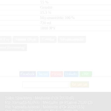
55
%
Genshu
15.3
%
Miyamanishiki
100
720
ml
1800 JPY
e d’or
Junmai Ginjo
Genshu
Miyamanishiki
ted Partnership
Facebook
Twitter
Pocket
LinkedIn
LINE
Rechercher :
Saké Sparkling : Médaille d’Or 2020
(9)
Riz Yamada-Nishiki : Médaille de Platine 2020
(3)
Riz Yamada-Nishiki : Médaille d’Or 2020
(15)