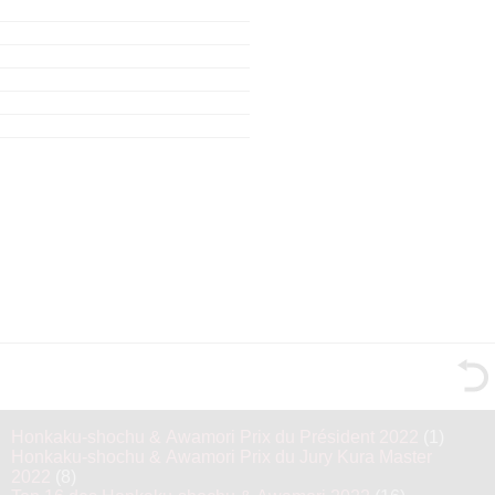
Honkaku-shochu & Awamori Prix du Président 2022
(1)
Honkaku-shochu & Awamori Prix du Jury Kura Master
2022
(8)