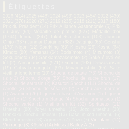
Étiquettes
2026
(414)
2025
(448)
2024
(493)
2023
(454)
2022
(430)
2021
(370)
2020
(271)
2019
(235)
2018
(211)
2017
(180)
Prix du Président
(14)
Prix Alliance Gastronomie
(5)
Prix
du Jury
(94)
Médaille de platine
(927)
Médaille d’or
(1744)
Junmai
(347)
Tokubetsu Junmai
(103)
Junmai
Ginjo
(337)
Junmai Daiginjo
(682)
Daiginjo
(65)
Genshu
(170)
Nigori
(12)
Sparkling
(69)
Kijoshu
(26)
Koshu
(64)
Kimoto
(80)
Yamahaï
(64)
Bodaïmoto
(4)
Mizumoto
(3)
Sokujomoto
(34)
Sankiamazakemoto
(2)
Saké élevé en
fût
(2)
Yamadanishiki
(571)
Omachi
(102)
Dewasansan
(19)
Gohyakumangoku
(93)
Miyamanishiki
(65)
Saké
vieilli à long terme
(10)
Shochu de patate
(73)
Shochu de
riz
(42)
Shochu d'orge
(59)
Shochu de sucre brun
(17)
Shochu de sarrasin
(2)
Kasutori Shochu
(11)
Shochu de
carotte
(2)
Shochu de sésame
(2)
Shochu aux marrons
(1)
Awamori
(26)
Liqueur à base d'Awamori
(1)
Liqueur
blanche
(1)
Shochu mélangé
(4)
Shochu aromatisés
(1)
Shochu variés
(1)
Vieillis en fût
(32)
Spiritueux
(11)
Umeshu
(80)
Jōryū umeshu
(16)
Jōzō umeshu
(33)
Honkaku shochu umeshu
(13)
Base mixed umeshu
(6)
Blend umeshu
(13)
Agrumes
(7)
Yuzu
(7)
Vin blanc
(14)
Vin rouge
(3)
Kōshū
(14)
Muscat Bailey A
(3)