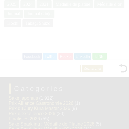
2025
2024
2021
Médaille de platine
Médaille d’or
Junmai
Junmai Ginjo
Kochi
Takagi Shuzo
Facebook
Twitter
Pocket
LinkedIn
LINE
Rechercher :
Catégories
Saké japonais
(1 912)
Prix Alliance Gastronomie 2026
(1)
Prix du Jury Kura Master 2026
(9)
Prix d’excellence 2026
(30)
Finalistes 2026
(55)
Saké Sparkling : Médaille de Platine 2026
(5)