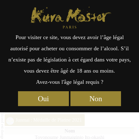
Kura Master Paris
Recherche
Kuramoto
Points de vente
Fr
日
Pour visiter ce site, vous devez avoir l’âge légal
an
本
Toyonoume Junmaiginjo Ito-
autorisé pour acheter ou consommer de l’alcool. S’il
okashi
n’existe pas de législation à cet égard dans votre pays,
çai
語
vous devez être âgé de 18 ans ou moins.
Avez-vous l'âge légal requis ?
s
Junmai (51 – 65%) Médaille d’Or 2025
Oui
Non
Junmai : Médaille de Platine 2024
Junmai : Médaille de Platine 2021
Toyonoume Junmaiginjo Ito-okashi