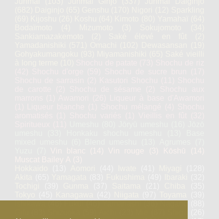
Junmai
(103)
Junmai Ginjo
(337)
Junmai Daiginjo
(682)
Daiginjo
(65)
Genshu
(170)
Nigori
(12)
Sparkling
(69)
Kijoshu
(26)
Koshu
(64)
Kimoto
(80)
Yamahaï
(64)
Bodaïmoto
(4)
Mizumoto
(3)
Sokujomoto
(34)
Sankiamazakemoto
(2)
Saké élevé en fût
(2)
Yamadanishiki
(571)
Omachi
(102)
Dewasansan
(19)
Gohyakumangoku
(93)
Miyamanishiki
(65)
Saké vieilli
à long terme
(10)
Shochu de patate
(73)
Shochu de riz
(42)
Shochu d'orge
(59)
Shochu de sucre brun
(17)
Shochu de sarrasin
(2)
Kasutori Shochu
(11)
Shochu
de carotte
(2)
Shochu de sésame
(2)
Shochu aux
marrons
(1)
Awamori
(26)
Liqueur à base d'Awamori
(1)
Liqueur blanche
(1)
Shochu mélangé
(4)
Shochu
aromatisés
(1)
Shochu variés
(1)
Vieillis en fût
(32)
Spiritueux
(11)
Umeshu
(80)
Jōryū umeshu
(16)
Jōzō
umeshu
(33)
Honkaku shochu umeshu
(13)
Base
mixed umeshu
(6)
Blend umeshu
(13)
Agrumes
(7)
Yuzu
(7)
Vin blanc
(14)
Vin rouge
(3)
Kōshū
(14)
Muscat Bailey A
(3)
Hokkaido
(13)
Aomori
(44)
Iwate
(41)
Miyagi
(128)
Akita
(65)
Yamagata
(83)
Fukushima
(49)
Ibaraki
(32)
Tochigi
(39)
Gunma
(37)
Saitama
(21)
Chiba
(35)
Tokyo
(45)
Kanagawa
(42)
Niigata
(97)
Toyama
(39)
Ishikawa
(46)
Fukui
(46)
Yamanashi
(36)
Nagano
(88)
Gifu
(83)
Shizuoka
(59)
Aichi
(23)
Mie
(67)
Shiga
(26)