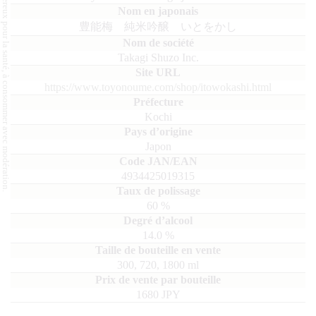
L'abus d'alcool est dangereux pour la santé, à consommer avec modération.
豊能梅 純米吟醸 いとをかし
Takagi Shuzo Inc.
https://www.toyonoume.com/shop/itowokashi.html
Kochi
Japon
4934425019315
60
%
14.0
%
300, 720, 1800
ml
1680 JPY