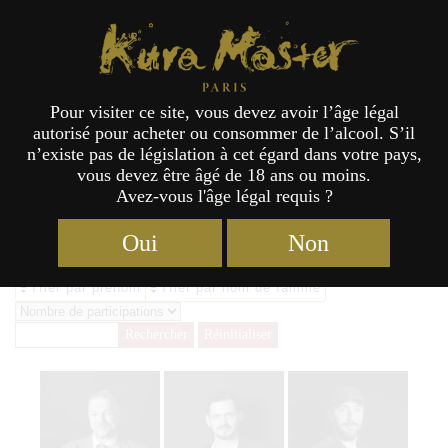
Kura Master Paris
Pour visiter ce site, vous devez avoir l’âge légal
autorisé pour acheter ou consommer de l’alcool. S’il
Archives des Jury Honkaku-shochu
n’existe pas de législation à cet égard dans votre pays,
vous devez être âgé de 18 ans ou moins.
& Awamori 2021 - Kura Master
Avez-vous l'âge légal requis ?
Oui
Non
Trier par prénom
Trier par nom de famille