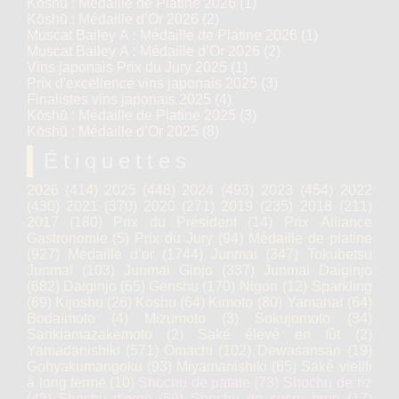
Kōshū : Médaille de Platine 2026
(1)
Kōshū : Médaille d’Or 2026
(2)
Muscat Bailey A : Médaille de Platine 2026
(1)
Muscat Bailey A : Médaille d’Or 2026
(2)
Vins japonais Prix du Jury 2025
(1)
Prix d'excellence vins japonais 2025
(3)
Finalistes vins japonais 2025
(4)
Kōshū : Médaille de Platine 2025
(3)
Kōshū : Médaille d’Or 2025
(8)
Étiquettes
2026
(414)
2025
(448)
2024
(493)
2023
(454)
2022
(430)
2021
(370)
2020
(271)
2019
(235)
2018
(211)
2017
(180)
Prix du Président
(14)
Prix Alliance
Gastronomie
(5)
Prix du Jury
(94)
Médaille de platine
(927)
Médaille d’or
(1744)
Junmai
(347)
Tokubetsu
Junmai
(103)
Junmai Ginjo
(337)
Junmai Daiginjo
(682)
Daiginjo
(65)
Genshu
(170)
Nigori
(12)
Sparkling
(69)
Kijoshu
(26)
Koshu
(64)
Kimoto
(80)
Yamahaï
(64)
Bodaïmoto
(4)
Mizumoto
(3)
Sokujomoto
(34)
Sankiamazakemoto
(2)
Saké élevé en fût
(2)
Yamadanishiki
(571)
Omachi
(102)
Dewasansan
(19)
Gohyakumangoku
(93)
Miyamanishiki
(65)
Saké vieilli
à long terme
(10)
Shochu de patate
(73)
Shochu de riz
(42)
Shochu d'orge
(59)
Shochu de sucre brun
(17)