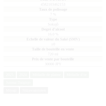
4582103462153
7
%
Sokujô
16.0
%
±0
720
ml
30000 JPY
2025
2024
Médaille de platine
Médaille d’or
Junmai Daiginjo
Miyagi
Niizawajozoten