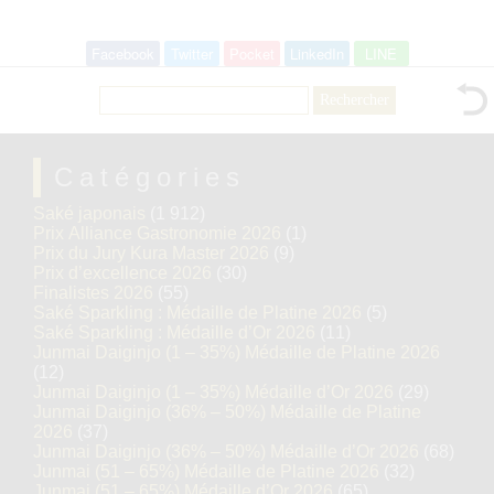
Facebook
Twitter
Pocket
LinkedIn
LINE
Rechercher :
Catégories
Saké japonais
(1 912)
Prix Alliance Gastronomie 2026
(1)
Prix du Jury Kura Master 2026
(9)
Prix d’excellence 2026
(30)
Finalistes 2026
(55)
Saké Sparkling : Médaille de Platine 2026
(5)
Saké Sparkling : Médaille d’Or 2026
(11)
Junmai Daiginjo (1 – 35%) Médaille de Platine 2026
(12)
Junmai Daiginjo (1 – 35%) Médaille d’Or 2026
(29)
Junmai Daiginjo (36% – 50%) Médaille de Platine
2026
(37)
Junmai Daiginjo (36% – 50%) Médaille d’Or 2026
(68)
Junmai (51 – 65%) Médaille de Platine 2026
(32)
Junmai (51 – 65%) Médaille d’Or 2026
(65)