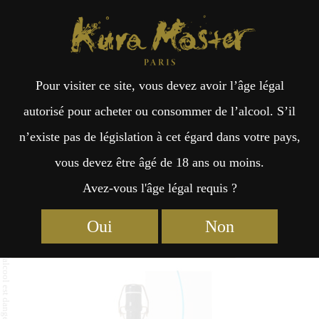
Kura Master Paris
Recherche
Kuramoto
Points de vente
Fr
日
Pour visiter ce site, vous devez avoir l’âge légal
an
本
Junmai Daiginjo Zankyo Super 7
autorisé pour acheter ou consommer de l’alcool. S’il
2021
n’existe pas de législation à cet égard dans votre pays,
çai
語
vous devez être âgé de 18 ans ou moins.
Avez-vous l'âge légal requis ?
s
Junmai Daiginjo (1 – 35%) Médaille d’Or 2025
Oui
Non
Junmai Daiginjo : Médaille de Platine 2024