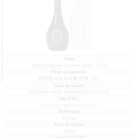
L'abus d'alcool est dangereux pour la santé, à consommer avec modération.
Junmai Daiginjo Zankyo Super 7 2021
超特選純米大吟醸 残響 2021
NIIZAWA SAKE BREWERY CO.,LTD.
https://niizawa-brewery.co.jp
Miyagi
Japon