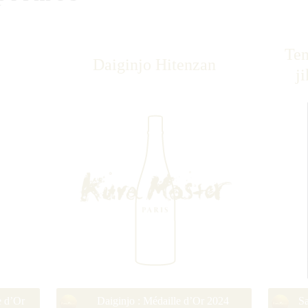
Ten
Daiginjo Hitenzan
j
e d’Or
Daiginjo : Médaille d’Or 2024
Sa