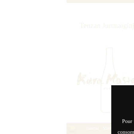
Tenzan Junmaigin
Pour 
Junmai : Médaille d’Or 2
consomm