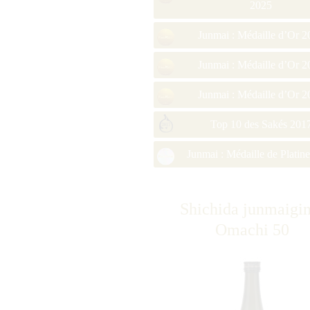
2025
Junmai : Médaille d’Or 2
Junmai : Médaille d’Or 2
Junmai : Médaille d’Or 2
Top 10 des Sakés 201
Junmai : Médaille de Platin
Shichida junmaigin
Omachi 50