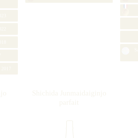
023
022
018
S
7
e 2017
jo
Shichida Junmaidaiginjo
parfait