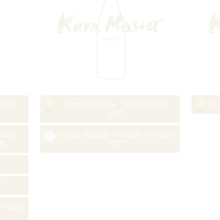
 d’Or
Junmai Daiginjo : Médaille d’Or
Mot
2023
injo :
Junmai Daiginjo : Médaille de Platine
18
2022
7
7
 Platine