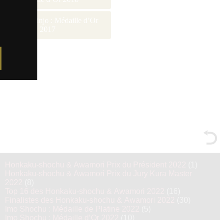
Junmai Daiginjo : Médaille d’Or
2017
Honkaku-shochu & Awamori Prix du Président 2022
(1)
Honkaku-shochu & Awamori Prix du Jury Kura Master
2022
(8)
Top 16 des Honkaku-shochu & Awamori 2022
(16)
Finalistes des Honkaku-shochu & Awamori 2022
(30)
Imo Shochu : Médaille de Platine 2022
(5)
Imo Shochu : Médaille d’Or 2022
(10)