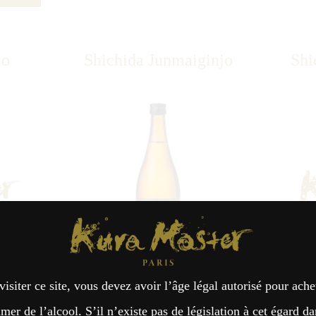
jo
Shichida Junmaiginjo
Shi
Kura Master Paris
visiter ce site, vous devez avoir l’âge légal autorisé pour ache
021
Junmai : Médaille d’Or 2020
J
er de l’alcool. S’il n’existe pas de législation à cet égard da