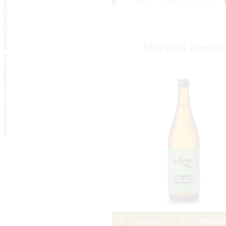
L'abus d'alcool est dangereux pour la santé, à consommer avec modération.
Shichida Junmai
Junmai (51 – 65%) Médaill