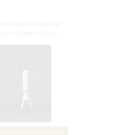
zan Junmai zenkouji
ikomi 20nen jukusei
kés Vieillis : Médaille d’Or 2023