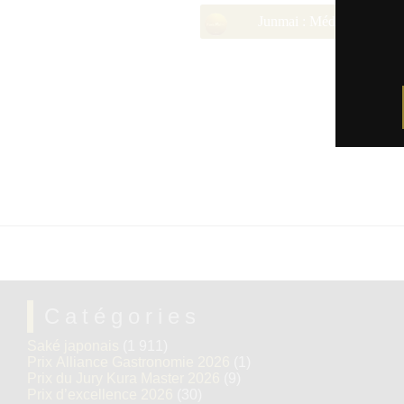
Junmai : Médaille d’Or 2
Catégories
Saké japonais
(1 911)
Prix Alliance Gastronomie 2026
(1)
Prix du Jury Kura Master 2026
(9)
Prix d’excellence 2026
(30)