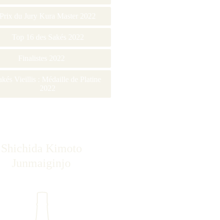
Prix du Jury Kura Master 2022
Top 16 des Sakés 2022
Finalistes 2022
akés Vieillis : Médaille de Platine
2022
Shichida Kimoto
Junmaiginjo