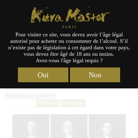
Kura Master Paris
Pour visiter ce site, vous devez avoir l’âge légal
autorisé pour acheter ou consommer de l’alcool. S’il
Archives des Jury Saké 2023 -
n’existe pas de législation à cet égard dans votre pays,
vous devez être âgé de 18 ans ou moins.
Kura Master
Avez-vous l'âge légal requis ?
Oui
Non
Trier par prénom
Trier par nom de famille