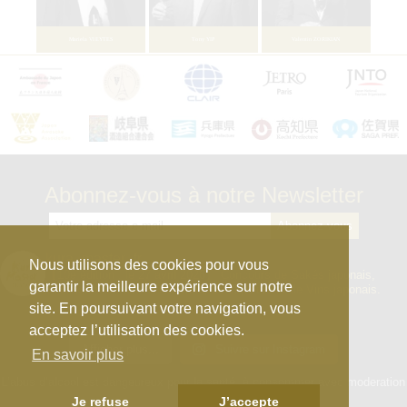
Edmond GASSER
Abonnez-vous à notre Newsletter
kura_master_fr
Nous utilisons des cookies pour vous
【10e édition : le 27 avril 2026】
Concours de Sakés japonais,
garantir la meilleure expérience sur notre
d’Honkaku Shochu & Awamori, de Liqueurs et de Vins japonais.
site. En poursuivant votre navigation, vous
acceptez l’utilisation des cookies.
Afficher plus...
Suivre sur Instagram
En savoir plus
Mathieu GUERIN
L’abus d’alcool est dangeureux pour la santé, à consommer avec moderation
Je refuse
J’accepte