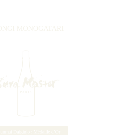
ONGI MONOGATARI
Junmai Daiginjo : Médaille d’Or