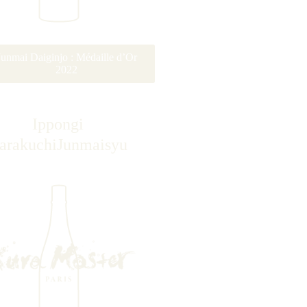
Junmai Daiginjo : Médaille d’Or
2022
Ippongi
arakuchiJunmaisyu