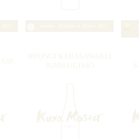
e 2023
Junmai : Médaille de Platine 2022
IPPONGI KARASAWAKEI
LASS
JUNMAIGINJO
K