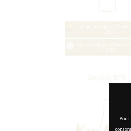
Junmai Daiginjo : Médaille
2021
Junmai Daiginjo : Médaille de
2017
Denshin RIN
Pour 
consomm