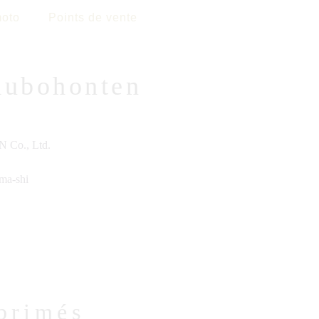
oto
Points de vente
Kubohonten
Co., Ltd.
ma-shi
primés