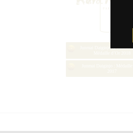
Junmai Daiginjo & Junmai G
Médaille d’Or 2018
Junmai Daiginjo : Médaille
2017