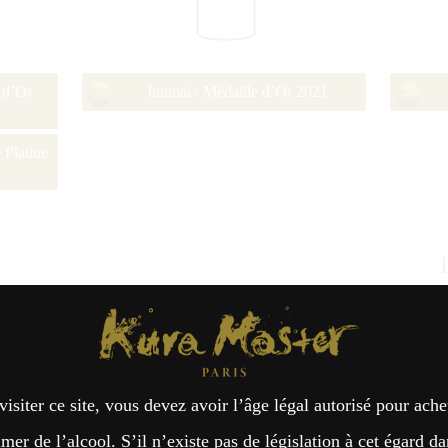
 d’Or
Junmai : Médaille d’Or 2021
 Platine
Kura Master Paris
visiter ce site, vous devez avoir l’âge légal autorisé pour ache
er de l’alcool. S’il n’existe pas de législation à cet égard da