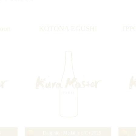
oon
KOTONA EGUSHI
IPP
6
Daiginjo : Médaille d’Or 2025