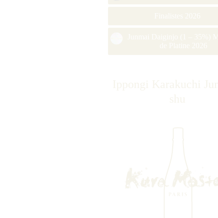
Finalistes 2026
Junmai Daiginjo (1 – 35%) M
de Platine 2026
Ippongi Karakuchi Ju
shu