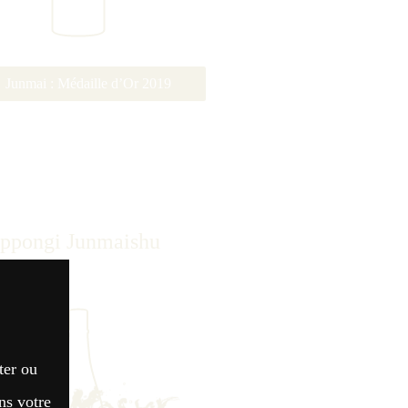
Junmai : Médaille d’Or 2019
Ippongi Junmaishu
ter ou
ns votre