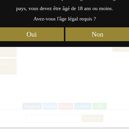
pays, vous devez être âgé de 18 ans ou moins.
Avez-vous l'âge légal requis ?
Oui
Non
injo :
 d’Or
Facebook
Twitter
Pocket
LinkedIn
LINE
Rechercher :