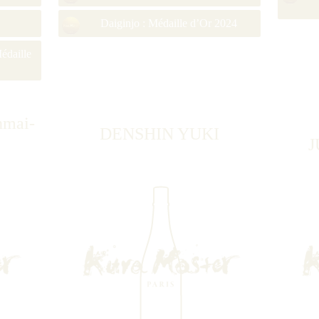
Daiginjo : Médaille d’Or 2024
édaille
nmai-
DENSHIN YUKI
J