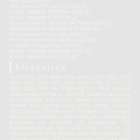
Vins japonais
(17)
Vins japonais Prix du Jury 2026
(2)
Kōshū : Médaille de Platine 2026
(1)
Kōshū : Médaille d’Or 2026
(2)
Muscat Bailey A : Médaille de Platine 2026
(1)
Muscat Bailey A : Médaille d’Or 2026
(2)
Vins japonais Prix du Jury 2025
(1)
Prix d'excellence vins japonais 2025
(3)
Finalistes vins japonais 2025
(4)
Kōshū : Médaille de Platine 2025
(3)
Kōshū : Médaille d’Or 2025
(8)
Étiquettes
2026
(413)
2025
(448)
2024
(493)
2023
(454)
2022
(430)
2021
(370)
2020
(271)
2019
(235)
2018
(211)
2017
(180)
Prix du Président
(14)
Prix Alliance
Gastronomie
(5)
Prix du Jury
(94)
Médaille de platine
(927)
Médaille d’or
(1743)
Junmai
(347)
Tokubetsu
Junmai
(103)
Junmai Ginjo
(336)
Junmai Daiginjo
(682)
Daiginjo
(65)
Genshu
(170)
Nigori
(12)
Sparkling
(69)
Kijoshu
(26)
Koshu
(64)
Kimoto
(80)
Yamahaï
(64)
Bodaïmoto
(4)
Mizumoto
(3)
Sokujomoto
(34)
Sankiamazakemoto
(2)
Saké élevé en fût
(2)
Yamadanishiki
(571)
Omachi
(102)
Dewasansan
(19)
Gohyakumangoku
(93)
Miyamanishiki
(65)
Saké vieilli