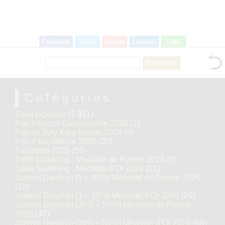
Facebook
Twitter
Pocket
LinkedIn
LINE
Rechercher :
Catégories
Saké japonais
(1 911)
Prix Alliance Gastronomie 2026
(1)
Prix du Jury Kura Master 2026
(9)
Prix d’excellence 2026
(30)
Finalistes 2026
(55)
Saké Sparkling : Médaille de Platine 2026
(5)
Saké Sparkling : Médaille d’Or 2026
(11)
Junmai Daiginjo (1 – 35%) Médaille de Platine 2026
(12)
Junmai Daiginjo (1 – 35%) Médaille d’Or 2026
(29)
Junmai Daiginjo (36% – 50%) Médaille de Platine
2026
(37)
Junmai Daiginjo (36% – 50%) Médaille d’Or 2026
(68)