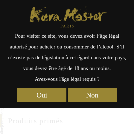
Kura Master Paris
Recherche
Kuramoto
Points de vente
Fr
日
Kanei Shuzoten
Pour visiter ce site, vous devez avoir l’âge légal
an
本
autorisé pour acheter ou consommer de l’alcool. S’il
Kanei Shuzoten Co.,LTD
n’existe pas de législation à cet égard dans votre pays,
çai
語
182-1 Horiyamashita,Hadano
vous devez être âgé de 18 ans ou moins.
Kanagawa 259-1304
Avez-vous l'âge légal requis ?
s
https://kaneishuzo.co.jp
Oui
Non
Produits primés