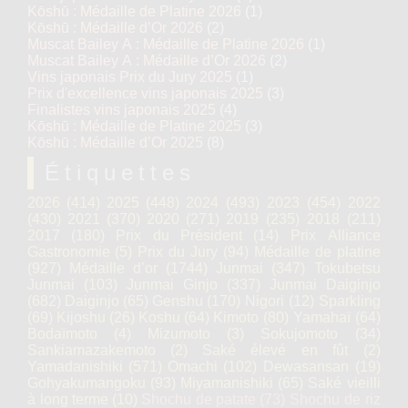
Kōshū : Médaille de Platine 2026
(1)
Kōshū : Médaille d’Or 2026
(2)
Muscat Bailey A : Médaille de Platine 2026
(1)
Muscat Bailey A : Médaille d’Or 2026
(2)
Vins japonais Prix du Jury 2025
(1)
Prix d'excellence vins japonais 2025
(3)
Finalistes vins japonais 2025
(4)
Kōshū : Médaille de Platine 2025
(3)
Kōshū : Médaille d’Or 2025
(8)
Étiquettes
2026
(414)
2025
(448)
2024
(493)
2023
(454)
2022
(430)
2021
(370)
2020
(271)
2019
(235)
2018
(211)
2017
(180)
Prix du Président
(14)
Prix Alliance
Gastronomie
(5)
Prix du Jury
(94)
Médaille de platine
(927)
Médaille d’or
(1744)
Junmai
(347)
Tokubetsu
Junmai
(103)
Junmai Ginjo
(337)
Junmai Daiginjo
(682)
Daiginjo
(65)
Genshu
(170)
Nigori
(12)
Sparkling
(69)
Kijoshu
(26)
Koshu
(64)
Kimoto
(80)
Yamahaï
(64)
Bodaïmoto
(4)
Mizumoto
(3)
Sokujomoto
(34)
Sankiamazakemoto
(2)
Saké élevé en fût
(2)
Yamadanishiki
(571)
Omachi
(102)
Dewasansan
(19)
Gohyakumangoku
(93)
Miyamanishiki
(65)
Saké vieilli
à long terme
(10)
Shochu de patate
(73)
Shochu de riz