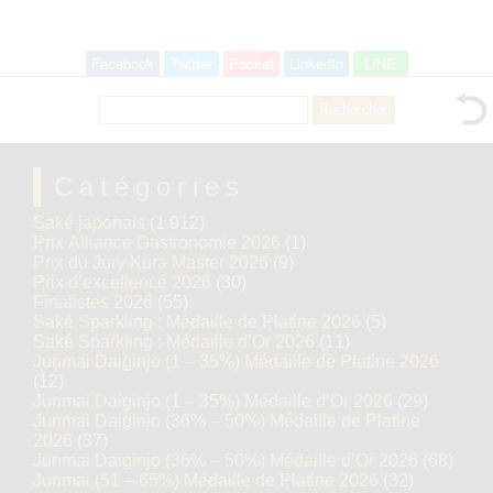
Facebook
Twitter
Pocket
LinkedIn
LINE
Rechercher :
Catégories
Saké japonais
(1 912)
Prix Alliance Gastronomie 2026
(1)
Prix du Jury Kura Master 2026
(9)
Prix d’excellence 2026
(30)
Finalistes 2026
(55)
Saké Sparkling : Médaille de Platine 2026
(5)
Saké Sparkling : Médaille d’Or 2026
(11)
Junmai Daiginjo (1 – 35%) Médaille de Platine 2026
(12)
Junmai Daiginjo (1 – 35%) Médaille d’Or 2026
(29)
Junmai Daiginjo (36% – 50%) Médaille de Platine
2026
(37)
Junmai Daiginjo (36% – 50%) Médaille d’Or 2026
(68)
Junmai (51 – 65%) Médaille de Platine 2026
(32)