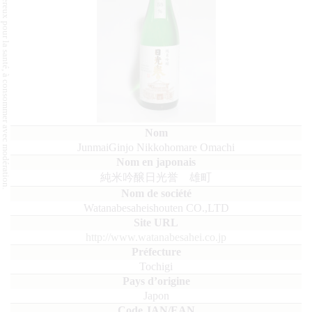
L'abus d'alcool est dangereux pour la santé, à consommer avec modération.
JunmaiGinjo Nikkohomare Omachi
純米吟醸日光誉 雄町
Watanabesaheishouten CO.,LTD
http://www.watanabesahei.co.jp
Tochigi
Japon