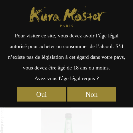
Kura Master Paris
Recherche
Kuramoto
Points de vente
Fr
日
Pour visiter ce site, vous devez avoir l’âge légal
an
本
JunmaiGinjo Nikkohomare
autorisé pour acheter ou consommer de l’alcool. S’il
Omachi
n’existe pas de législation à cet égard dans votre pays,
çai
語
vous devez être âgé de 18 ans ou moins.
Avez-vous l'âge légal requis ?
s
Junmai (51 – 65%) Médaille d’Or 2025
Oui
Non
Junmai : Médaille d’Or 2024