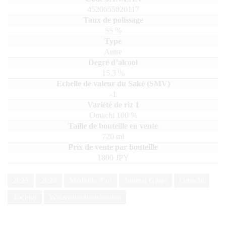
4520655020117
55
%
Autre
15.3
%
-1
Omachi
100
720
ml
1800 JPY
2025
2024
Médaille d’or
Junmai Ginjo
Omachi
Tochigi
Watanabesaheishouten