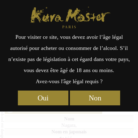
Kura Master Paris
Recherche
Kuramoto
Points de vente
Fr
日
Pour visiter ce site, vous devez avoir l’âge légal
an
本
Nagara,
autorisé pour acheter ou consommer de l’alcool. S’il
n’existe pas de législation à cet égard dans votre pays,
çai
語
vous devez être âgé de 18 ans ou moins.
Avez-vous l'âge légal requis ?
Junmai Daiginjo (36% – 50%) Médaille d’Or 2025
s
Junmai Daiginjo : Médaille d’Or 2024
Oui
Non
Junmai Daiginjo : Médaille de Platine 2023
Nagara,