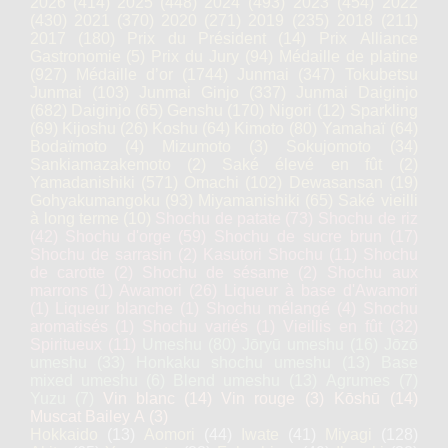
2026
(414)
2025
(448)
2024
(493)
2023
(454)
2022
(430)
2021
(370)
2020
(271)
2019
(235)
2018
(211)
2017
(180)
Prix du Président
(14)
Prix Alliance
Gastronomie
(5)
Prix du Jury
(94)
Médaille de platine
(927)
Médaille d’or
(1744)
Junmai
(347)
Tokubetsu
Junmai
(103)
Junmai Ginjo
(337)
Junmai Daiginjo
(682)
Daiginjo
(65)
Genshu
(170)
Nigori
(12)
Sparkling
(69)
Kijoshu
(26)
Koshu
(64)
Kimoto
(80)
Yamahaï
(64)
Bodaïmoto
(4)
Mizumoto
(3)
Sokujomoto
(34)
Sankiamazakemoto
(2)
Saké élevé en fût
(2)
Yamadanishiki
(571)
Omachi
(102)
Dewasansan
(19)
Gohyakumangoku
(93)
Miyamanishiki
(65)
Saké vieilli
à long terme
(10)
Shochu de patate
(73)
Shochu de riz
(42)
Shochu d'orge
(59)
Shochu de sucre brun
(17)
Shochu de sarrasin
(2)
Kasutori Shochu
(11)
Shochu
de carotte
(2)
Shochu de sésame
(2)
Shochu aux
marrons
(1)
Awamori
(26)
Liqueur à base d'Awamori
(1)
Liqueur blanche
(1)
Shochu mélangé
(4)
Shochu
aromatisés
(1)
Shochu variés
(1)
Vieillis en fût
(32)
Spiritueux
(11)
Umeshu
(80)
Jōryū umeshu
(16)
Jōzō
umeshu
(33)
Honkaku shochu umeshu
(13)
Base
mixed umeshu
(6)
Blend umeshu
(13)
Agrumes
(7)
Yuzu
(7)
Vin blanc
(14)
Vin rouge
(3)
Kōshū
(14)
Muscat Bailey A
(3)
Hokkaido
(13)
Aomori
(44)
Iwate
(41)
Miyagi
(128)