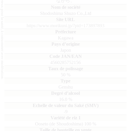
L'abus d'alcool est dangereux pour la santé, à consommer avec modération.
ながら、
Shodoshima Shuzo Co.,Ltd
https://www.morikuni.jp/?pid=173897893
Kagawa
Japon
4560285752156
50
%
Genshu
16.0
%
-9
Ooseto (de Shoudoshima)
100