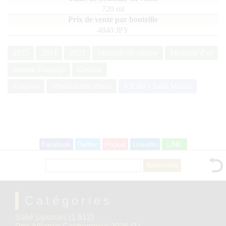
720
ml
4840 JPY
2025
2024
2023
Médaille de platine
Médaille d’or
Junmai Daiginjo
Genshu
Kagawa
Shodoshima shuzo
KIOKO Saké Marais
Facebook
Twitter
Pocket
LinkedIn
LINE
Rechercher :
Catégories
Saké japonais
(1 912)