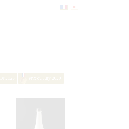
Fr
日
an
本
çai
語
’Or 2025
Prix du Jury 2020
s