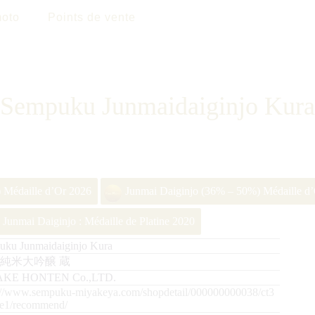
oto
Points de vente
Sempuku Junmaidaiginjo Kura
 Médaille d’Or 2026
Junmai Daiginjo (36% – 50%) Médaille d
Junmai Daiginjo : Médaille de Platine 2020
uku Junmaidaiginjo Kura
 純米大吟醸 蔵
AKE HONTEN Co.,LTD.
://www.sempuku-miyakeya.com/shopdetail/000000000038/ct3
ge1/recommend/