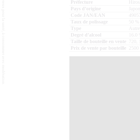
L'abus d'alcool est dangereux pour la santé, à consommer avec modération.
Hiro
Japo
4905
50
%
Autre
16.0
720, 
2500