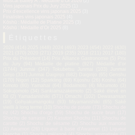
Muscat Bailey A : Médaille d’Or 2026
(2)
Vins japonais Prix du Jury 2025
(1)
Prix d'excellence vins japonais 2025
(3)
Finalistes vins japonais 2025
(4)
Kōshū : Médaille de Platine 2025
(3)
Kōshū : Médaille d’Or 2025
(8)
Étiquettes
2026
(414)
2025
(448)
2024
(493)
2023
(454)
2022
(430)
2021
(370)
2020
(271)
2019
(235)
2018
(211)
2017
(180)
Prix du Président
(14)
Prix Alliance Gastronomie
(5)
Prix
du Jury
(94)
Médaille de platine
(927)
Médaille d’or
(1744)
Junmai
(347)
Tokubetsu Junmai
(103)
Junmai
Ginjo
(337)
Junmai Daiginjo
(682)
Daiginjo
(65)
Genshu
(170)
Nigori
(12)
Sparkling
(69)
Kijoshu
(26)
Koshu
(64)
Kimoto
(80)
Yamahaï
(64)
Bodaïmoto
(4)
Mizumoto
(3)
Sokujomoto
(34)
Sankiamazakemoto
(2)
Saké élevé en
fût
(2)
Yamadanishiki
(571)
Omachi
(102)
Dewasansan
(19)
Gohyakumangoku
(93)
Miyamanishiki
(65)
Saké
vieilli à long terme
(10)
Shochu de patate
(73)
Shochu de
riz
(42)
Shochu d'orge
(59)
Shochu de sucre brun
(17)
Shochu de sarrasin
(2)
Kasutori Shochu
(11)
Shochu de
carotte
(2)
Shochu de sésame
(2)
Shochu aux marrons
(1)
Awamori
(26)
Liqueur à base d'Awamori
(1)
Liqueur
blanche
(1)
Shochu mélangé
(4)
Shochu aromatisés
(1)