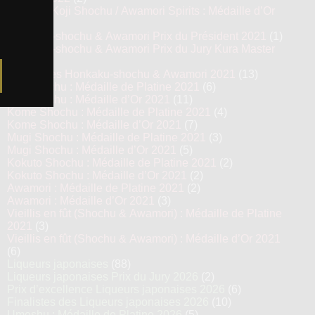
Prestige Koji Shochu / Awamori Spirits : Médaille d’Or
2022
(3)
Honkaku-shochu & Awamori Prix du Président 2021
(1)
Honkaku-shochu & Awamori Prix du Jury Kura Master
2021
(6)
Top 13 des Honkaku-shochu & Awamori 2021
(13)
Imo Shochu : Médaille de Platine 2021
(6)
Imo Shochu : Médaille d’Or 2021
(11)
Kome Shochu : Médaille de Platine 2021
(4)
Kome Shochu : Médaille d’Or 2021
(7)
Mugi Shochu : Médaille de Platine 2021
(3)
Mugi Shochu : Médaille d’Or 2021
(5)
Kokuto Shochu : Médaille de Platine 2021
(2)
Kokuto Shochu : Médaille d’Or 2021
(2)
Awamori : Médaille de Platine 2021
(2)
Awamori : Médaille d’Or 2021
(3)
Vieillis en fût (Shochu & Awamori) : Médaille de Platine
2021
(3)
Vieillis en fût (Shochu & Awamori) : Médaille d’Or 2021
(6)
Liqueurs japonaises
(88)
Liqueurs japonaises Prix du Jury 2026
(2)
Prix d’excellence Liqueurs japonaises 2026
(6)
Finalistes des Liqueurs japonaises 2026
(10)
Umeshu : Médaille de Platine 2026
(5)