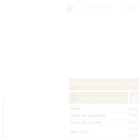
Recherche
Kuram
Junmai Daiginjo (36% – 50%)
Top 18 des Sakés 2020
Semp
千福
MIY
https
1/pa