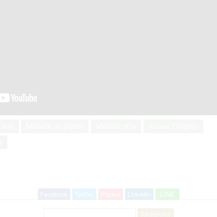
 Jury
Médaille de platine
Médaille d’or
Junmai Daiginjo
N
Facebook
Twitter
Pocket
LinkedIn
LINE
Rechercher :