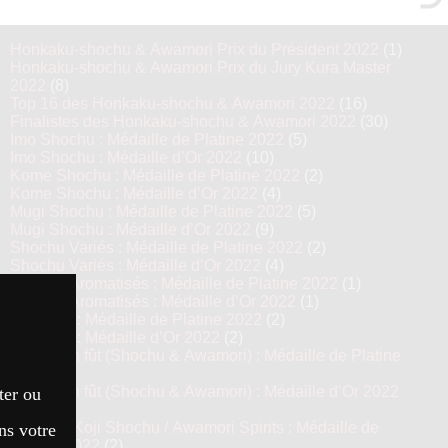
Honkaku-shochu & Awamori Prix du Président 2022
(1)
Honkaku-shochu & Awamori Prix du Jury Kura Master
2022
(8)
Top 16 des Honkaku-shochu & Awamori 2022
(16)
Finalistes des Honkaku-shochu & Awamori 2022
(30)
Imo Shochu : Médaille de Platine 2022
(5)
Imo Shochu : Médaille d’Or 2022
(10)
Kome Shochu : Médaille de Platine 2022
(2)
Kome Shochu : Médaille d’Or 2022
(4)
Mugi Shochu : Médaille de Platine 2022
(5)
Mugi Shochu : Médaille d’Or 2022
(9)
Shochu Variés : Médaille de Platine 2022
(2)
Shochu Variés : Médaille d’Or 2022
(4)
Shochu Aromatisés : Médaille de Platine 2022
(1)
Shochu Aromatisés : Médaille d’Or 2022
(1)
Awamori : Médaille de Platine 2022
(2)
Awamori : Médaille d’Or 2022
(2)
Vieillis en fût (Shochu & Awamori) : Médaille de Platine
2022
(4)
Vieillis en fût (Shochu & Awamori) : Médaille d’Or 2022
ter ou
(8)
Prestige Koji Shochu / Awamori Spirits : Médaille de
ns votre
Platine 2022
(2)