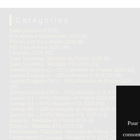
Catégories
Saké japonais
(1 912)
Prix Alliance Gastronomie 2026
(1)
Prix du Jury Kura Master 2026
(9)
Prix d’excellence 2026
(30)
Finalistes 2026
(55)
Saké Sparkling : Médaille de Platine 2026
(5)
Saké Sparkling : Médaille d’Or 2026
(11)
Junmai Daiginjo (1 – 35%) Médaille de Platine 2026
(12)
Junmai Daiginjo (1 – 35%) Médaille d’Or 2026
(29)
Junmai Daiginjo (36% – 50%) Médaille de Platine 2026
(37)
Junmai Daiginjo (36% – 50%) Médaille d’Or 2026
(68)
Junmai (51 – 65%) Médaille de Platine 2026
(32)
Junmai (51 – 65%) Médaille d’Or 2026
(65)
Junmai (66 – 100%) Médaille de Platine 2026
(6)
Junmai (66 – 100%) Médaille d’Or 2026
(11)
Daiginjo : Médaille de Platine 2026
(6)
Pour 
Daiginjo : Médaille d’Or 2026
(19)
Fermentation Classique : Médaille de Platine 2026
(7)
consomm
Fermentation Classique : Médaille d’Or 2026
(16)