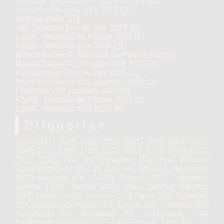
Umeshu : Médaille de Platine 2023
(11)
Umeshu : Médaille d’Or 2023
(23)
Vins japonais
(17)
Vins japonais Prix du Jury 2026
(2)
Kōshū : Médaille de Platine 2026
(1)
Kōshū : Médaille d’Or 2026
(2)
Muscat Bailey A : Médaille de Platine 2026
(1)
Muscat Bailey A : Médaille d’Or 2026
(2)
Vins japonais Prix du Jury 2025
(1)
Prix d'excellence vins japonais 2025
(3)
Finalistes vins japonais 2025
(4)
Kōshū : Médaille de Platine 2025
(3)
Kōshū : Médaille d’Or 2025
(8)
Étiquettes
2026
(414)
2025
(448)
2024
(493)
2023
(454)
2022
(430)
2021
(370)
2020
(271)
2019
(235)
2018
(211)
2017
(180)
Prix du Président
(14)
Prix Alliance
Gastronomie
(5)
Prix du Jury
(94)
Médaille de platine
(927)
Médaille d’or
(1744)
Junmai
(347)
Tokubetsu
Junmai
(103)
Junmai Ginjo
(337)
Junmai Daiginjo
(682)
Daiginjo
(65)
Genshu
(170)
Nigori
(12)
Sparkling
(69)
Kijoshu
(26)
Koshu
(64)
Kimoto
(80)
Yamahaï
(64)
Bodaïmoto
(4)
Mizumoto
(3)
Sokujomoto
(34)
Sankiamazakemoto
(2)
Saké élevé en fût
(2)