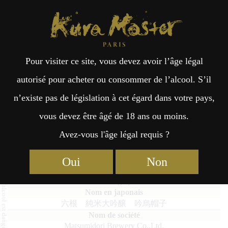
Kura Master Paris
Recherche
Kuramoto
Points de vente
Fr
日
Pour visiter ce site, vous devez avoir l’âge légal
an
本
Rokkon Junmaidaiginjo Gin-
autorisé pour acheter ou consommer de l’alcool. S’il
eboshi
n’existe pas de législation à cet égard dans votre pays,
çai
語
vous devez être âgé de 18 ans ou moins.
Avez-vous l'âge légal requis ?
s
Junmai Daiginjo (36% – 50%) Médaille d’Or 2025
Oui
Non
Rokkon Junmaidaiginjo Gin-eboshi
六根 純米大吟醸 吟烏帽子
Matsumidori Brewery Co.,Ltd.