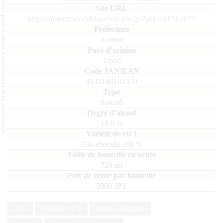
L'abus d'alcool est dangereux pour la santé, à consommer avec modération.
https://matsumidorideka.shop-pro.jp/?pid=160502077
Aomori
Japon
4933180102379
Sokujô
16.0
%
Gin-ebooshi
100
720
ml
5000 JPY
2025
Médaille d’or
Junmai Daiginjo