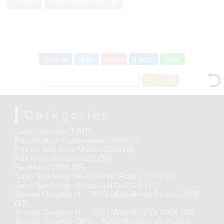
Aomori
Matsumidori Brewery
Facebook
Twitter
Pocket
LinkedIn
LINE
Rechercher :
Catégories
Saké japonais
(1 912)
Prix Alliance Gastronomie 2026
(1)
Prix du Jury Kura Master 2026
(9)
Prix d’excellence 2026
(30)
Finalistes 2026
(55)
Saké Sparkling : Médaille de Platine 2026
(5)
Saké Sparkling : Médaille d’Or 2026
(11)
Junmai Daiginjo (1 – 35%) Médaille de Platine 2026
(12)
Junmai Daiginjo (1 – 35%) Médaille d’Or 2026
(29)
Junmai Daiginjo (36% – 50%) Médaille de Platine