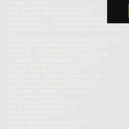
Finalistes 2025
(50)
Saké Sparkling : Médaille de Platine 2025
(7)
Saké Sparkling : Médaille d’Or 2025
(12)
Junmai Daiginjo (1 – 35%) Médaille de Platine 2025
(14)
Junmai Daiginjo (1 – 35%) Médaille d’Or 2025
(27)
Junmai Daiginjo (36% – 50%) Médaille de Platine 2025
(35)
Junmai Daiginjo (36% – 50%) Médaille d’Or 2025
(69)
Junmai (51 – 65%) Médaille de Platine 2025
(35)
Junmai (51 – 65%) Médaille d’Or 2025
(70)
Junmai (66 – 100%) Médaille de Platine 2025
(6)
Junmai (66 – 100%) Médaille d’Or 2025
(10)
Daiginjo : Médaille de Platine 2025
(11)
Daiginjo : Médaille d’Or 2025
(18)
Moto Classique : Médaille de Platine 2025
(8)
Moto Classique : Médaille d’Or 2025
(17)
Sakés Vieillis : Médaille de Platine 2025
(7)
Sakés Vieillis : Médaille d’Or 2025
(12)
Prix du Président 2024
(1)
Prix Alliance Gastronomie 2024
(1)
Prix du Jury Kura Master 2024
(6)
Top 24 des Sakés 2024
(24)
Finalistes 2024
(40)
Junmai : Médaille de Platine 2024
(41)
Junmai : Médaille d’Or 2024
(82)