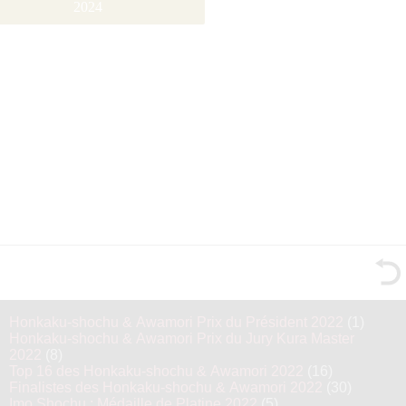
2024
Honkaku-shochu & Awamori Prix du Président 2022
(1)
Honkaku-shochu & Awamori Prix du Jury Kura Master
2022
(8)
Top 16 des Honkaku-shochu & Awamori 2022
(16)
Finalistes des Honkaku-shochu & Awamori 2022
(30)
Imo Shochu : Médaille de Platine 2022
(5)