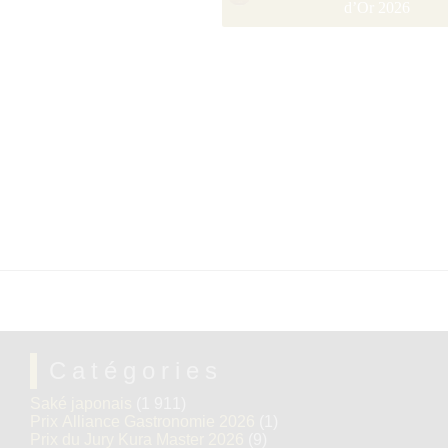
d’Or 2026
Catégories
Saké japonais
(1 911)
Prix Alliance Gastronomie 2026
(1)
Prix du Jury Kura Master 2026
(9)