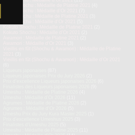
Kome Shochu : Médaille de Platine 2021
(4)
Kome Shochu : Médaille d’Or 2021
(7)
Mugi Shochu : Médaille de Platine 2021
(3)
Mugi Shochu : Médaille d’Or 2021
(5)
Kokuto Shochu : Médaille de Platine 2021
(2)
Kokuto Shochu : Médaille d’Or 2021
(2)
Awamori : Médaille de Platine 2021
(2)
Awamori : Médaille d’Or 2021
(3)
Vieillis en fût (Shochu & Awamori) : Médaille de Platine
2021
(3)
Vieillis en fût (Shochu & Awamori) : Médaille d’Or 2021
(6)
Liqueurs japonaises
(87)
Liqueurs japonaises Prix du Jury 2026
(2)
Prix d’excellence Liqueurs japonaises 2026
(6)
Finalistes des Liqueurs japonaises 2026
(9)
Umeshu : Médaille de Platine 2026
(4)
Umeshu : Médaille d’Or 2026
(11)
Agrumes : Médaille de Platine 2026
(2)
Agrumes : Médaille d’Or 2026
(5)
Umeshu Prix du Jury Kura Master 2025
(1)
Prix d'excellence Umeshus 2025
(3)
Finalistes d'Umeshu 2025
(5)
Umeshu : Médaille de Platine 2025
(11)