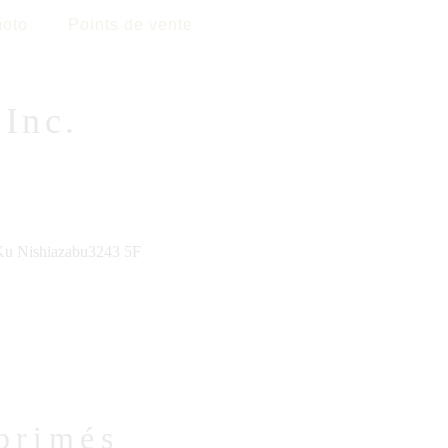
oto
Points de vente
Inc.
Ku Nishiazabu3243 5F
primés