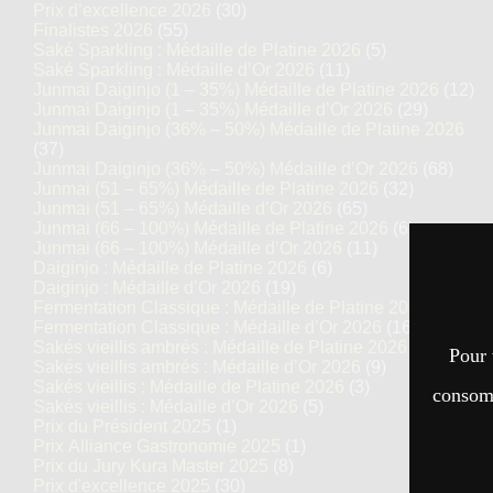
Prix d’excellence 2026
(30)
Finalistes 2026
(55)
Saké Sparkling : Médaille de Platine 2026
(5)
Saké Sparkling : Médaille d’Or 2026
(11)
Junmai Daiginjo (1 – 35%) Médaille de Platine 2026
(12)
Junmai Daiginjo (1 – 35%) Médaille d’Or 2026
(29)
Junmai Daiginjo (36% – 50%) Médaille de Platine 2026
(37)
Junmai Daiginjo (36% – 50%) Médaille d’Or 2026
(68)
Junmai (51 – 65%) Médaille de Platine 2026
(32)
Junmai (51 – 65%) Médaille d’Or 2026
(65)
Junmai (66 – 100%) Médaille de Platine 2026
(6)
Junmai (66 – 100%) Médaille d’Or 2026
(11)
Daiginjo : Médaille de Platine 2026
(6)
Daiginjo : Médaille d’Or 2026
(19)
Fermentation Classique : Médaille de Platine 2026
(7)
Fermentation Classique : Médaille d’Or 2026
(16)
Sakés vieillis ambrés : Médaille de Platine 2026
(5)
Pour 
Sakés vieillis ambrés : Médaille d’Or 2026
(9)
Sakés vieillis : Médaille de Platine 2026
(3)
consomm
Sakés vieillis : Médaille d’Or 2026
(5)
Prix du Président 2025
(1)
Prix Alliance Gastronomie 2025
(1)
Prix du Jury Kura Master 2025
(8)
Prix d'excellence 2025
(30)