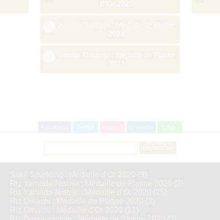
d’Or 2025
Junmai Daiginjo : Médaille de Platine
2024
Junmai Daiginjo : Médaille de Platine
2022
Facebook
Twitter
Pocket
LinkedIn
LINE
Rechercher :
Saké Sparkling : Médaille d’Or 2020
(9)
Riz Yamada-Nishiki : Médaille de Platine 2020
(3)
Riz Yamada-Nishiki : Médaille d’Or 2020
(15)
Riz Omachi : Médaille de Platine 2020
(3)
Riz Omachi : Médaille d’Or 2020
(11)
Riz Dewa-sansan : Médaille de Platine 2020
(3)