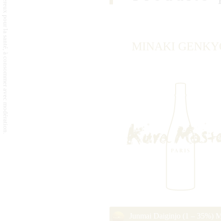
L'abus d'alcool est dangereux pour la santé, à consommer avec modération.
MINAKI GENKY
Junmai Daiginjo (1 – 35%) M