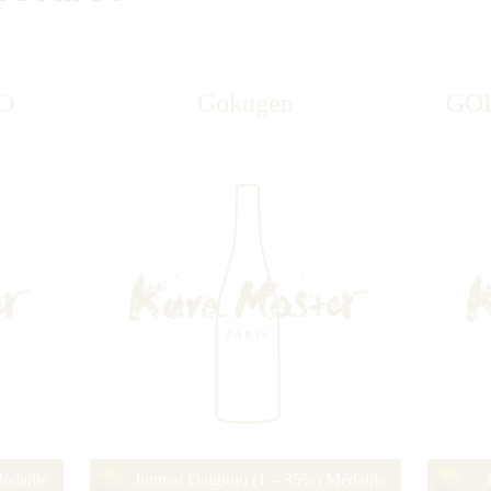
O
Gokugen
GO
édaille
Junmai Daiginjo (1 – 35%) Médaille