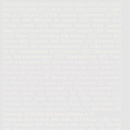
2026
(413)
2025
(448)
2024
(493)
2023
(454)
2022
(430)
2021
(370)
2020
(271)
2019
(235)
2018
(211)
2017
(180)
Prix du Président
(14)
Prix Alliance Gastronomie
(5)
Prix
du Jury
(94)
Médaille de platine
(927)
Médaille d’or
(1743)
Junmai
(347)
Tokubetsu Junmai
(103)
Junmai
Ginjo
(336)
Junmai Daiginjo
(682)
Daiginjo
(65)
Genshu
(170)
Nigori
(12)
Sparkling
(69)
Kijoshu
(26)
Koshu
(64)
Kimoto
(80)
Yamahaï
(64)
Bodaïmoto
(4)
Mizumoto
(3)
Sokujomoto
(34)
Sankiamazakemoto
(2)
Saké élevé en
fût
(2)
Yamadanishiki
(571)
Omachi
(102)
Dewasansan
(19)
Gohyakumangoku
(93)
Miyamanishiki
(65)
Saké
vieilli à long terme
(10)
Shochu de patate
(73)
Shochu de
riz
(42)
Shochu d'orge
(59)
Shochu de sucre brun
(17)
Shochu de sarrasin
(2)
Kasutori Shochu
(11)
Shochu de
carotte
(2)
Shochu de sésame
(2)
Shochu aux marrons
(1)
Awamori
(26)
Liqueur à base d'Awamori
(1)
Liqueur
blanche
(1)
Shochu mélangé
(4)
Shochu aromatisés
(1)
Shochu variés
(1)
Vieillis en fût
(32)
Spiritueux
(11)
Umeshu
(80)
Jōryū umeshu
(16)
Jōzō umeshu
(33)
Honkaku shochu umeshu
(13)
Base mixed umeshu
(6)
Blend umeshu
(13)
Agrumes
(7)
Yuzu
(7)
Vin blanc
(14)
Vin rouge
(3)
Kōshū
(14)
Muscat Bailey A
(3)
Hokkaido
(13)
Aomori
(44)
Iwate
(41)
Miyagi
(128)
Akita
(65)
Yamagata
(83)
Fukushima
(49)
Ibaraki
(32)
Tochigi
(39)
Gunma
(37)
Saitama
(21)
Chiba
(35)
Tokyo
(45)