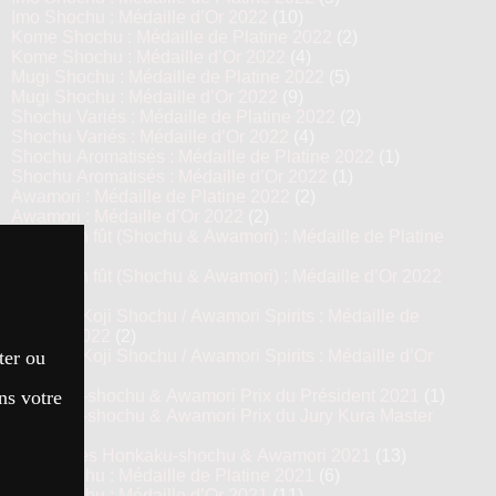
Imo Shochu : Médaille d’Or 2022
(10)
Kome Shochu : Médaille de Platine 2022
(2)
Kome Shochu : Médaille d’Or 2022
(4)
Mugi Shochu : Médaille de Platine 2022
(5)
Mugi Shochu : Médaille d’Or 2022
(9)
Shochu Variés : Médaille de Platine 2022
(2)
Shochu Variés : Médaille d’Or 2022
(4)
Shochu Aromatisés : Médaille de Platine 2022
(1)
Shochu Aromatisés : Médaille d’Or 2022
(1)
Awamori : Médaille de Platine 2022
(2)
Awamori : Médaille d’Or 2022
(2)
Vieillis en fût (Shochu & Awamori) : Médaille de Platine
2022
(4)
Vieillis en fût (Shochu & Awamori) : Médaille d’Or 2022
(8)
Prestige Koji Shochu / Awamori Spirits : Médaille de
Platine 2022
(2)
ter ou
Prestige Koji Shochu / Awamori Spirits : Médaille d’Or
2022
(3)
ns votre
Honkaku-shochu & Awamori Prix du Président 2021
(1)
Honkaku-shochu & Awamori Prix du Jury Kura Master
2021
(6)
Top 13 des Honkaku-shochu & Awamori 2021
(13)
Imo Shochu : Médaille de Platine 2021
(6)
Imo Shochu : Médaille d’Or 2021
(11)