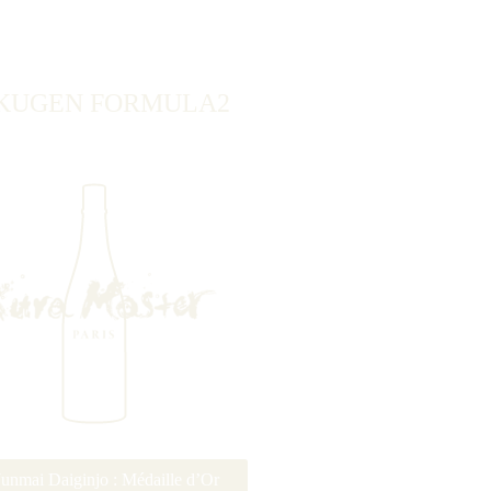
KUGEN FORMULA2
Junmai Daiginjo : Médaille d’Or