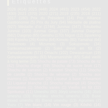
Étiquettes
2026
(414)
2025
(448)
2024
(493)
2023
(454)
2022
(430)
2021
(370)
2020
(271)
2019
(235)
2018
(211)
2017
(180)
Prix du Président
(14)
Prix Alliance
Gastronomie
(5)
Prix du Jury
(94)
Médaille de platine
(927)
Médaille d’or
(1744)
Junmai
(347)
Tokubetsu
Junmai
(103)
Junmai Ginjo
(337)
Junmai Daiginjo
(682)
Daiginjo
(65)
Genshu
(170)
Nigori
(12)
Sparkling
(69)
Kijoshu
(26)
Koshu
(64)
Kimoto
(80)
Yamahaï
(64)
Bodaïmoto
(4)
Mizumoto
(3)
Sokujomoto
(34)
Sankiamazakemoto
(2)
Saké élevé en fût
(2)
Yamadanishiki
(571)
Omachi
(102)
Dewasansan
(19)
Gohyakumangoku
(93)
Miyamanishiki
(65)
Saké vieilli
à long terme
(10)
Shochu de patate
(73)
Shochu de riz
(42)
Shochu d'orge
(59)
Shochu de sucre brun
(17)
Shochu de sarrasin
(2)
Kasutori Shochu
(11)
Shochu
de carotte
(2)
Shochu de sésame
(2)
Shochu aux
marrons
(1)
Awamori
(26)
Liqueur à base d'Awamori
(1)
Liqueur blanche
(1)
Shochu mélangé
(4)
Shochu
aromatisés
(1)
Shochu variés
(1)
Vieillis en fût
(32)
Spiritueux
(11)
Umeshu
(80)
Jōryū umeshu
(16)
Jōzō
umeshu
(33)
Honkaku shochu umeshu
(13)
Base
mixed umeshu
(6)
Blend umeshu
(13)
Agrumes
(7)
Yuzu
(7)
Vin blanc
(14)
Vin rouge
(3)
Kōshū
(14)