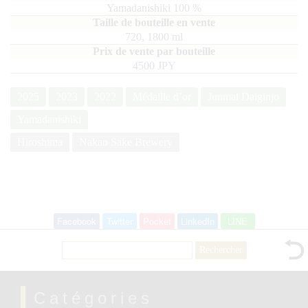
Yamadanishiki
100
720, 1800
ml
4500 JPY
2025
2023
2022
Médaille d’or
Junmai Daiginjo
Yamadanishiki
Hiroshima
Nakao Sake Brewery
Facebook
Twitter
Pocket
LinkedIn
LINE
Rechercher :
Catégories