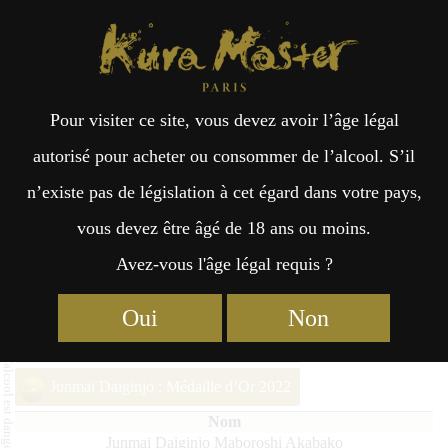
Kura Master Paris
Recherche
Kuramoto
Points de vente
Fr
日
Pour visiter ce site, vous devez avoir l’âge légal
an
本
Junmai Daiginjo Maboroshi
autorisé pour acheter ou consommer de l’alcool. S’il
Akabako
n’existe pas de législation à cet égard dans votre pays,
çai
語
vous devez être âgé de 18 ans ou moins.
Avez-vous l'âge légal requis ?
s
Junmai Daiginjo (36% – 50%) Médaille d’Or 2025
Oui
Non
Junmai Daiginjo : Médaille d’Or 2023
Junmai Daiginjo : Médaille d’Or 2022
Junmai Daiginjo Maboroshi Akabako