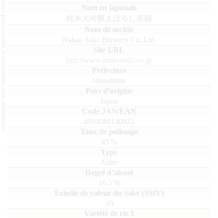
L'abus d'alcool est dangereux pour la santé, à consommer avec modération.
純米大吟醸まぼろし赤箱
Nakao Sake Brewery Co.,Ltd.
http://www.maboroshi.co.jp
Hiroshima
Japon
4904088140022
45
%
Autre
16.5
%
±0