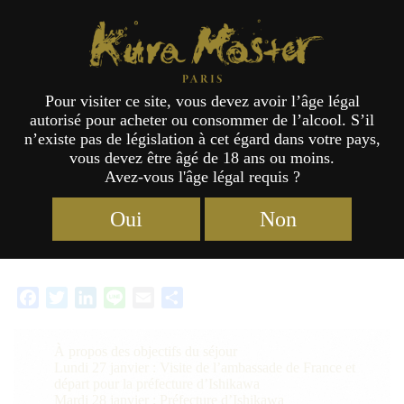
Kura Master Paris
Pour visiter ce site, vous devez avoir l’âge légal
autorisé pour acheter ou consommer de l’alcool. S’il
Voyage de formation sur la culture
n’existe pas de législation à cet égard dans votre pays,
vous devez être âgé de 18 ans ou moins.
du saké au Japon 2020
Avez-vous l'âge légal requis ?
Catégories :
Actualités
,
Formation sur la culture du saké
11/03/2020
Oui
Non
Étiquettes :
2020
,
Jury
,
Ambassade de France
,
Maison de la Culture du Japon
à Paris
,
Ishikawa
,
Gifu
,
Kagoshima
Facebook
Twitter
LinkedIn
Line
Email
Partager
À propos des objectifs du séjour
Lundi 27 janvier : Visite de l’ambassade de France et
départ pour la préfecture d’Ishikawa
Mardi 28 janvier : Préfecture d’Ishikawa