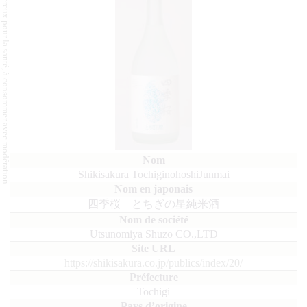
L'abus d'alcool est dangereux pour la santé, à consommer avec modération.
Shikisakura TochiginohoshiJunmai
四季桜 とちぎの星純米酒
Utsunomiya Shuzo CO.,LTD
https://shikisakura.co.jp/publics/index/20/
Tochigi