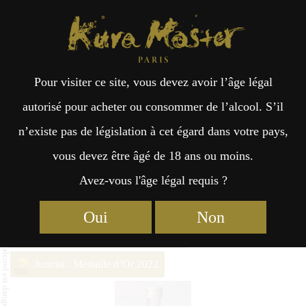
Kura Master Paris
Recherche
Kuramoto
Points de vente
Fr
日
Pour visiter ce site, vous devez avoir l’âge légal
an
本
Shikisakura
autorisé pour acheter ou consommer de l’alcool. S’il
TochiginohoshiJunmai
n’existe pas de législation à cet égard dans votre pays,
çai
語
vous devez être âgé de 18 ans ou moins.
Avez-vous l'âge légal requis ?
s
Junmai (51 – 65%) Médaille d’Or 2025
Oui
Non
Junmai : Médaille de Platine 2023
Junmai : Médaille d’Or 2022