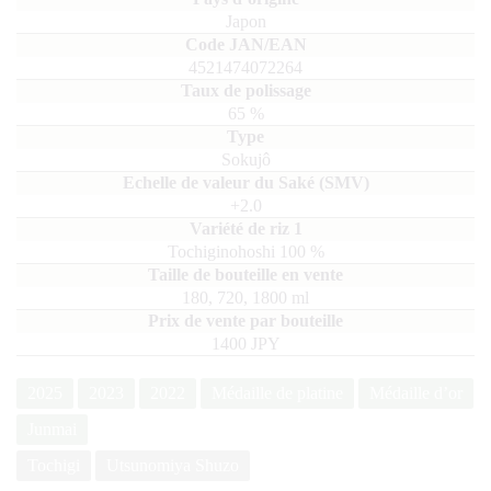
Japon
4521474072264
65
%
Sokujô
+2.0
Tochiginohoshi
100
180, 720, 1800
ml
1400 JPY
2025
2023
2022
Médaille de platine
Médaille d’or
Junmai
Tochigi
Utsunomiya Shuzo