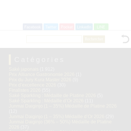
Facebook
Twitter
Pocket
LinkedIn
LINE
Rechercher :
Catégories
Saké japonais
(1 912)
Prix Alliance Gastronomie 2026
(1)
Prix du Jury Kura Master 2026
(9)
Prix d’excellence 2026
(30)
Finalistes 2026
(55)
Saké Sparkling : Médaille de Platine 2026
(5)
Saké Sparkling : Médaille d’Or 2026
(11)
Junmai Daiginjo (1 – 35%) Médaille de Platine 2026
(12)
Junmai Daiginjo (1 – 35%) Médaille d’Or 2026
(29)
Junmai Daiginjo (36% – 50%) Médaille de Platine
2026
(37)