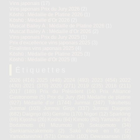
Vins japonais
(17)
Vins japonais Prix du Jury 2026
(2)
Kōshū : Médaille de Platine 2026
(1)
Kōshū : Médaille d’Or 2026
(2)
Muscat Bailey A : Médaille de Platine 2026
(1)
Muscat Bailey A : Médaille d’Or 2026
(2)
Vins japonais Prix du Jury 2025
(1)
Prix d'excellence vins japonais 2025
(3)
Finalistes vins japonais 2025
(4)
Kōshū : Médaille de Platine 2025
(3)
Kōshū : Médaille d’Or 2025
(8)
Étiquettes
2026
(414)
2025
(448)
2024
(493)
2023
(454)
2022
(430)
2021
(370)
2020
(271)
2019
(235)
2018
(211)
2017
(180)
Prix du Président
(14)
Prix Alliance
Gastronomie
(5)
Prix du Jury
(94)
Médaille de platine
(927)
Médaille d’or
(1744)
Junmai
(347)
Tokubetsu
Junmai
(103)
Junmai Ginjo
(337)
Junmai Daiginjo
(682)
Daiginjo
(65)
Genshu
(170)
Nigori
(12)
Sparkling
(69)
Kijoshu
(26)
Koshu
(64)
Kimoto
(80)
Yamahaï
(64)
Bodaïmoto
(4)
Mizumoto
(3)
Sokujomoto
(34)
Sankiamazakemoto
(2)
Saké élevé en fût
(2)
Yamadanishiki
(571)
Omachi
(102)
Dewasansan
(19)