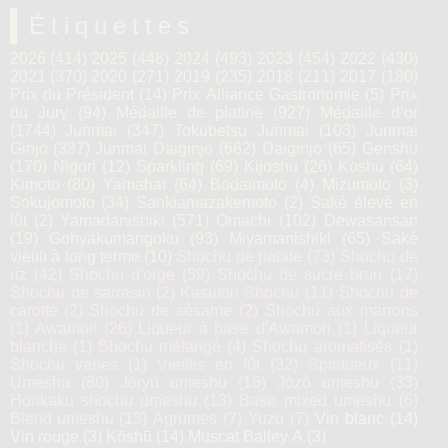
Étiquettes
2026
(414)
2025
(448)
2024
(493)
2023
(454)
2022
(430)
2021
(370)
2020
(271)
2019
(235)
2018
(211)
2017
(180)
Prix du Président
(14)
Prix Alliance Gastronomie
(5)
Prix
du Jury
(94)
Médaille de platine
(927)
Médaille d’or
(1744)
Junmai
(347)
Tokubetsu Junmai
(103)
Junmai
Ginjo
(337)
Junmai Daiginjo
(682)
Daiginjo
(65)
Genshu
(170)
Nigori
(12)
Sparkling
(69)
Kijoshu
(26)
Koshu
(64)
Kimoto
(80)
Yamahaï
(64)
Bodaïmoto
(4)
Mizumoto
(3)
Sokujomoto
(34)
Sankiamazakemoto
(2)
Saké élevé en
fût
(2)
Yamadanishiki
(571)
Omachi
(102)
Dewasansan
(19)
Gohyakumangoku
(93)
Miyamanishiki
(65)
Saké
vieilli à long terme
(10)
Shochu de patate
(73)
Shochu de
riz
(42)
Shochu d'orge
(59)
Shochu de sucre brun
(17)
Shochu de sarrasin
(2)
Kasutori Shochu
(11)
Shochu de
carotte
(2)
Shochu de sésame
(2)
Shochu aux marrons
(1)
Awamori
(26)
Liqueur à base d'Awamori
(1)
Liqueur
blanche
(1)
Shochu mélangé
(4)
Shochu aromatisés
(1)
Shochu variés
(1)
Vieillis en fût
(32)
Spiritueux
(11)
Umeshu
(80)
Jōryū umeshu
(16)
Jōzō umeshu
(33)
Honkaku shochu umeshu
(13)
Base mixed umeshu
(6)
Blend umeshu
(13)
Agrumes
(7)
Yuzu
(7)
Vin blanc
(14)
Vin rouge
(3)
Kōshū
(14)
Muscat Bailey A
(3)