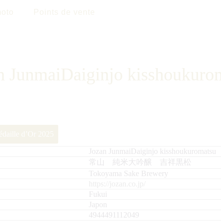
oto
Points de vente
n JunmaiDaiginjo kisshoukuro
daille d’Or 2025
Jozan JunmaiDaiginjo kisshoukuromatsu
常山 純米大吟醸 吉祥黒松
Tokoyama Sake Brewery
https://jozan.co.jp/
Fukui
Japon
4944491112049