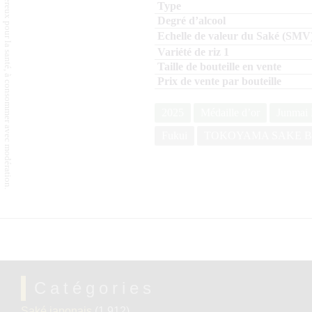
L'abus d'alcool est dangereux pour la santé, à consommer avec modération.
2025
Médaille d’or
Junmai 
Fukui
TOKOYAMA SAKE 
Catégories
Saké japonais
(1 912)