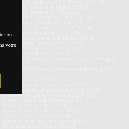
Top 13 des Honkaku-shochu & Awamori 2021
(13)
Imo Shochu : Médaille de Platine 2021
(6)
Imo Shochu : Médaille d’Or 2021
(11)
Kome Shochu : Médaille de Platine 2021
(4)
Kome Shochu : Médaille d’Or 2021
(7)
Mugi Shochu : Médaille de Platine 2021
(3)
Mugi Shochu : Médaille d’Or 2021
(5)
ter ou
Kokuto Shochu : Médaille de Platine 2021
(2)
Kokuto Shochu : Médaille d’Or 2021
(2)
ns votre
Awamori : Médaille de Platine 2021
(2)
Awamori : Médaille d’Or 2021
(3)
Vieillis en fût (Shochu & Awamori) : Médaille de Platine
2021
(3)
Vieillis en fût (Shochu & Awamori) : Médaille d’Or 2021
(6)
Liqueurs japonaises
(88)
Liqueurs japonaises Prix du Jury 2026
(2)
Prix d’excellence Liqueurs japonaises 2026
(6)
Finalistes des Liqueurs japonaises 2026
(10)
Umeshu : Médaille de Platine 2026
(5)
Umeshu : Médaille d’Or 2026
(11)
Agrumes : Médaille de Platine 2026
(2)
Agrumes : Médaille d’Or 2026
(5)
Umeshu Prix du Jury Kura Master 2025
(1)
Prix d'excellence Umeshus 2025
(3)