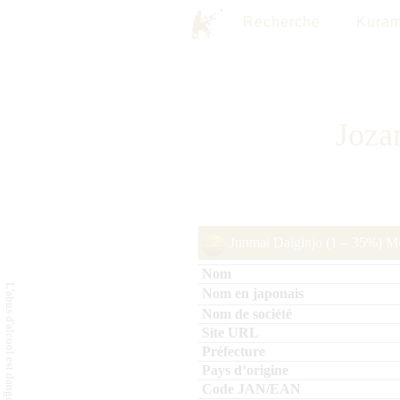
Recherche
Kuram
Joza
Junmai Daiginjo (1 – 35%) Mé