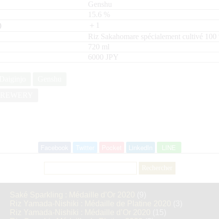
Genshu
15.6
%
＋1
Riz Sakahomare spécialement cultivé
100
720
ml
6000 JPY
Daiginjo
Genshu
BREWERY
Facebook
Twitter
Pocket
LinkedIn
LINE
Rechercher :
Saké Sparkling : Médaille d’Or 2020
(9)
Riz Yamada-Nishiki : Médaille de Platine 2020
(3)
Riz Yamada-Nishiki : Médaille d’Or 2020
(15)