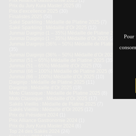
Prix Alliance Gastronomie 2025
(1)
Prix du Jury Kura Master 2025
(8)
Prix d'excellence 2025
(30)
Finalistes 2025
(50)
Saké Sparkling : Médaille de Platine 2025
(7)
Saké Sparkling : Médaille d’Or 2025
(12)
Junmai Daiginjo (1 – 35%) Médaille de Platine 2025
(14)
Pour 
Junmai Daiginjo (1 – 35%) Médaille d’Or 2025
(27)
Junmai Daiginjo (36% – 50%) Médaille de Platine 2025
consomm
(35)
Junmai Daiginjo (36% – 50%) Médaille d’Or 2025
(69)
Junmai (51 – 65%) Médaille de Platine 2025
(35)
Junmai (51 – 65%) Médaille d’Or 2025
(70)
Junmai (66 – 100%) Médaille de Platine 2025
(6)
Junmai (66 – 100%) Médaille d’Or 2025
(10)
Daiginjo : Médaille de Platine 2025
(11)
Daiginjo : Médaille d’Or 2025
(18)
Moto Classique : Médaille de Platine 2025
(8)
Moto Classique : Médaille d’Or 2025
(17)
Sakés Vieillis : Médaille de Platine 2025
(7)
Sakés Vieillis : Médaille d’Or 2025
(12)
Prix du Président 2024
(1)
Prix Alliance Gastronomie 2024
(1)
Prix du Jury Kura Master 2024
(6)
Top 24 des Sakés 2024
(24)