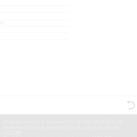
Honkaku-shochu & Awamori Prix du Président 2022
(1)
Honkaku-shochu & Awamori Prix du Jury Kura Master
2022
(8)