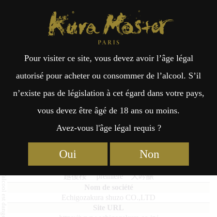
Kura Master Paris
Recherche
Kuramoto
Points de vente
Fr
日
Pour visiter ce site, vous devez avoir l’âge légal
an
本
Echigozakura première Daiginjo
autorisé pour acheter ou consommer de l’alcool. S’il
n’existe pas de législation à cet égard dans votre pays,
çai
語
vous devez être âgé de 18 ans ou moins.
Avez-vous l'âge légal requis ?
Daiginjo : Médaille d’Or 2025
s
Oui
Non
Echigozakura première Daiginjo
越後桜 première 大吟醸
Echigozakura shuzo CO.,LTD