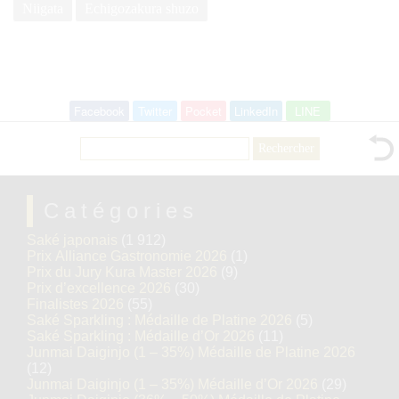
Niigata
Echigozakura shuzo
Facebook
Twitter
Pocket
LinkedIn
LINE
Rechercher :
Catégories
Saké japonais
(1 912)
Prix Alliance Gastronomie 2026
(1)
Prix du Jury Kura Master 2026
(9)
Prix d’excellence 2026
(30)
Finalistes 2026
(55)
Saké Sparkling : Médaille de Platine 2026
(5)
Saké Sparkling : Médaille d’Or 2026
(11)
Junmai Daiginjo (1 – 35%) Médaille de Platine 2026
(12)
Junmai Daiginjo (1 – 35%) Médaille d’Or 2026
(29)