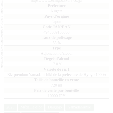
L'abus d'alcool est dangereux pour la santé, à consommer avec modération.
https://www.echigozakura.co.jp/
Niigata
Japon
4943569155858
38
%
Adjonction d’alcool
17.0
%
Riz premium Yamadanishiki de la préfecture de Hyogo
100
720
ml
10000 JPY
2025
Médaille d’or
Daiginjo
Yamadanishiki