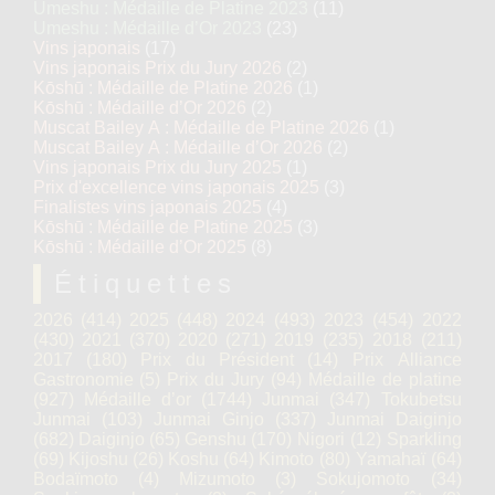
Umeshu : Médaille de Platine 2023
(11)
Umeshu : Médaille d’Or 2023
(23)
Vins japonais
(17)
Vins japonais Prix du Jury 2026
(2)
Kōshū : Médaille de Platine 2026
(1)
Kōshū : Médaille d’Or 2026
(2)
Muscat Bailey A : Médaille de Platine 2026
(1)
Muscat Bailey A : Médaille d’Or 2026
(2)
Vins japonais Prix du Jury 2025
(1)
Prix d'excellence vins japonais 2025
(3)
Finalistes vins japonais 2025
(4)
Kōshū : Médaille de Platine 2025
(3)
Kōshū : Médaille d’Or 2025
(8)
Étiquettes
2026
(414)
2025
(448)
2024
(493)
2023
(454)
2022
(430)
2021
(370)
2020
(271)
2019
(235)
2018
(211)
2017
(180)
Prix du Président
(14)
Prix Alliance
Gastronomie
(5)
Prix du Jury
(94)
Médaille de platine
(927)
Médaille d’or
(1744)
Junmai
(347)
Tokubetsu
Junmai
(103)
Junmai Ginjo
(337)
Junmai Daiginjo
(682)
Daiginjo
(65)
Genshu
(170)
Nigori
(12)
Sparkling
(69)
Kijoshu
(26)
Koshu
(64)
Kimoto
(80)
Yamahaï
(64)
Bodaïmoto
(4)
Mizumoto
(3)
Sokujomoto
(34)