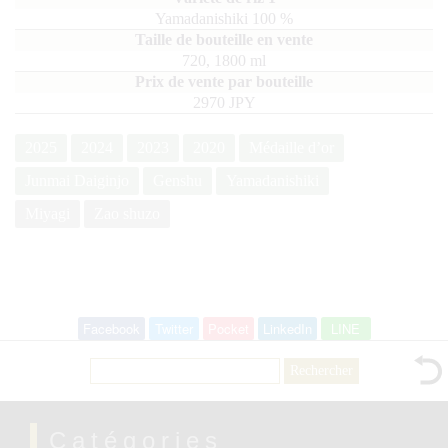
Yamadanishiki
100
720, 1800
ml
2970 JPY
2025
2024
2023
2020
Médaille d’or
Junmai Daiginjo
Genshu
Yamadanishiki
Miyagi
Zao shuzo
Facebook
Twitter
Pocket
LinkedIn
LINE
Rechercher :
Catégories