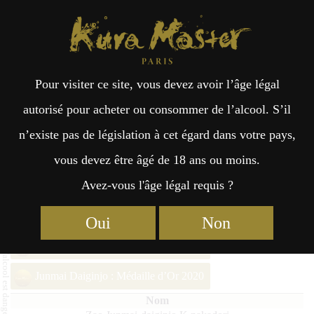
Kura Master Paris
Recherche
Kuramoto
Points de vente
Fr
日
Pour visiter ce site, vous devez avoir l’âge légal
an
本
Zao Junmai-daiginjo K nakadori
autorisé pour acheter ou consommer de l’alcool. S’il
n’existe pas de législation à cet égard dans votre pays,
çai
語
vous devez être âgé de 18 ans ou moins.
Avez-vous l'âge légal requis ?
Junmai Daiginjo (36% – 50%) Médaille d’Or 2025
s
Junmai Daiginjo : Médaille d’Or 2024
Oui
Non
Junmai Daiginjo : Médaille d’Or 2023
Junmai Daiginjo : Médaille d’Or 2020