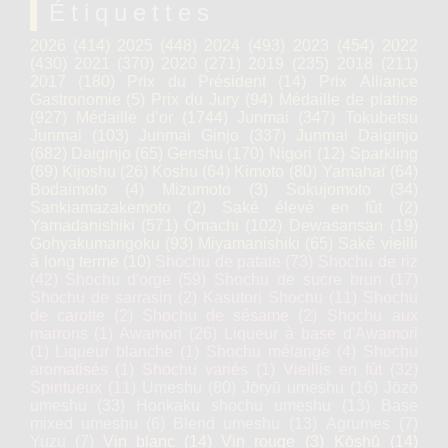
Étiquettes
2026
(414)
2025
(448)
2024
(493)
2023
(454)
2022
(430)
2021
(370)
2020
(271)
2019
(235)
2018
(211)
2017
(180)
Prix du Président
(14)
Prix Alliance
Gastronomie
(5)
Prix du Jury
(94)
Médaille de platine
(927)
Médaille d’or
(1744)
Junmai
(347)
Tokubetsu
Junmai
(103)
Junmai Ginjo
(337)
Junmai Daiginjo
(682)
Daiginjo
(65)
Genshu
(170)
Nigori
(12)
Sparkling
(69)
Kijoshu
(26)
Koshu
(64)
Kimoto
(80)
Yamahaï
(64)
Bodaïmoto
(4)
Mizumoto
(3)
Sokujomoto
(34)
Sankiamazakemoto
(2)
Saké élevé en fût
(2)
Yamadanishiki
(571)
Omachi
(102)
Dewasansan
(19)
Gohyakumangoku
(93)
Miyamanishiki
(65)
Saké vieilli
à long terme
(10)
Shochu de patate
(73)
Shochu de riz
(42)
Shochu d'orge
(59)
Shochu de sucre brun
(17)
Shochu de sarrasin
(2)
Kasutori Shochu
(11)
Shochu
de carotte
(2)
Shochu de sésame
(2)
Shochu aux
marrons
(1)
Awamori
(26)
Liqueur à base d'Awamori
(1)
Liqueur blanche
(1)
Shochu mélangé
(4)
Shochu
aromatisés
(1)
Shochu variés
(1)
Vieillis en fût
(32)
Spiritueux
(11)
Umeshu
(80)
Jōryū umeshu
(16)
Jōzō
umeshu
(33)
Honkaku shochu umeshu
(13)
Base
mixed umeshu
(6)
Blend umeshu
(13)
Agrumes
(7)
Yuzu
(7)
Vin blanc
(14)
Vin rouge
(3)
Kōshū
(14)