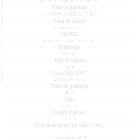
L'abus d'alcool est dangereux pour la santé, à consommer avec modération.
Zao Junmai-daiginjo K nakadori
ZAO 純米大吟醸 K 中取り
Zao shuzo Co.,ltd
https://www.zaoshuzo.com/
Miyagi
Japon
4980868820018
40
%
Genshu
16.0
%
-3