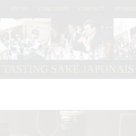
É
ENTRY
CONCOURS
CONTACT
SPONS
Français
TASTING SAKÉ JAPONAIS
ger