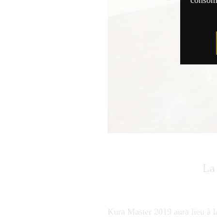
consomm
La 
Kura Master 2019 aura lieu à l