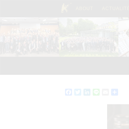
ABOUT
ACTUALIT
TOP
Facebook
Twitter
LinkedIn
Line
Email
Parta