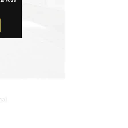
ns votre
mai.