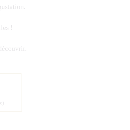
ustation.
les !
découvrir.
e)