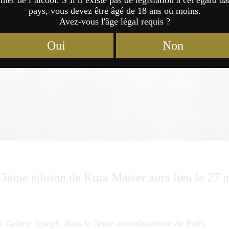
er de l’alcool. S’il n’existe pas de législation à cet égard da
pays, vous devez être âgé de 18 ans ou moins.
Avez-vous l'âge légal requis ?
Oui
Non
3ème édition de Kura Master aura lieu le 27 
a Galerie Joseph, dans le 3ème arrondissement de Paris.