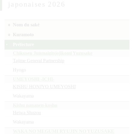
japonaises 2026
Nom du saké
Kuramoto
Préfecture
Chikusen Junmaiginjojikomi Yuzusake
Tajime General Partnership
Hyogo
UMEYOSHI -ICHI-
KISHU HONJYO UMEYOSHI
Wakayama
Kishu nananen-koshu
Heiwa Shuzou
Wakayama
WAKA NO MEGUMI RYUJIN NO YUZUSAKE