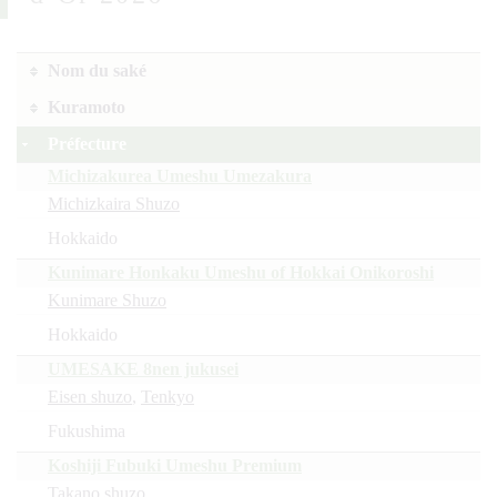
Nom du saké
Kuramoto
Préfecture
Michizakurea Umeshu Umezakura
Michizkaira Shuzo
Hokkaido
Kunimare Honkaku Umeshu of Hokkai Onikoroshi
Kunimare Shuzo
Hokkaido
UMESAKE 8nen jukusei
Eisen shuzo
,
Tenkyo
Fukushima
Koshiji Fubuki Umeshu Premium
Takano shuzo