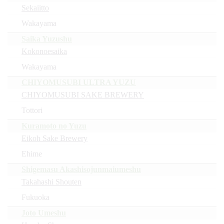
Sekaiitto
Wakayama
Saika Yuzushu
Kokonoesaika
Wakayama
CHIYOMUSUBI ULTRA YUZU
CHIYOMUSUBI SAKE BREWERY
Tottori
Kuramoto no Yuzu
Eikoh Sake Brewery
Ehime
Shigemasu Akashisojunmaiumeshu
Takahashi Shouten
Fukuoka
Joto Umeshu