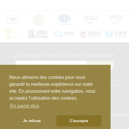
Abonnez-vous à notre Newsletter
kura_master_fr
Nous utilisons des cookies pour vous
【10e édition : le 27 avril 2026】
Concours de Sakés japonais,
garantir la meilleure expérience sur notre
d’Honkaku Shochu & Awamori, de Liqueurs et de Vins japonais.
site. En poursuivant votre navigation, vous
acceptez l’utilisation des cookies.
Afficher plus...
Suivre sur Instagram
En savoir plus
L’abus d’alcool est dangeureux pour la santé, à consommer avec moderation
Je refuse
J’accepte
Copyright © 2025 Association de Kura Master