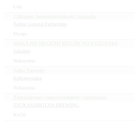
Gifu
Chikusen Junmaiginjojikomi Yuzusake
Tajime General Partnership
Hyogo
WAKA NO MEGUMI RYUJIN NO YUZUSAKE
Sekaiitto
Wakayama
Saika Yuzushu
Kokonoesaika
Wakayama
Tsukasabotan yamayuzushibori yuzunosake
TSUKASABOTAN BREWING
Kochi