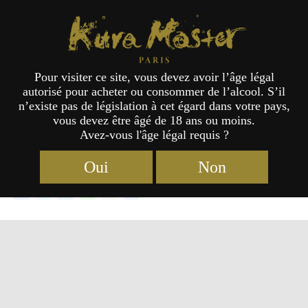
Kura Master Paris
Pour visiter ce site, vous devez avoir l’âge légal
autorisé pour acheter ou consommer de l’alcool. S’il
Les lauréats du concours
Liqueurs
n’existe pas de législation à cet égard dans votre pays,
vous devez être âgé de 18 ans ou moins.
Japonaises
2026
Avez-vous l'âge légal requis ?
Oui
Non
Facebook
Twitter
LinkedIn
Line
Email
Partager