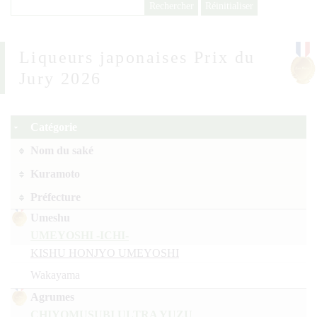
Liqueurs japonaises Prix du
Jury 2026
Catégorie
Nom du saké
Kuramoto
Préfecture
Umeshu
UMEYOSHI -ICHI-
KISHU HONJYO UMEYOSHI
Wakayama
Agrumes
CHIYOMUSUBI ULTRA YUZU