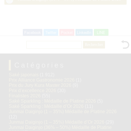
Facebook
Twitter
Pocket
LinkedIn
LINE
Rechercher :
Catégories
Saké japonais
(1 912)
Prix Alliance Gastronomie 2026
(1)
Prix du Jury Kura Master 2026
(9)
Prix d’excellence 2026
(30)
Finalistes 2026
(55)
Saké Sparkling : Médaille de Platine 2026
(5)
Saké Sparkling : Médaille d’Or 2026
(11)
Junmai Daiginjo (1 – 35%) Médaille de Platine 2026
(12)
Junmai Daiginjo (1 – 35%) Médaille d’Or 2026
(29)
Junmai Daiginjo (36% – 50%) Médaille de Platine