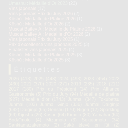
Umeshu : Médaille d’Or 2023
(23)
Vins japonais
(17)
Vins japonais Prix du Jury 2026
(2)
Kōshū : Médaille de Platine 2026
(1)
Kōshū : Médaille d’Or 2026
(2)
Muscat Bailey A : Médaille de Platine 2026
(1)
Muscat Bailey A : Médaille d’Or 2026
(2)
Vins japonais Prix du Jury 2025
(1)
Prix d'excellence vins japonais 2025
(3)
Finalistes vins japonais 2025
(4)
Kōshū : Médaille de Platine 2025
(3)
Kōshū : Médaille d’Or 2025
(8)
Étiquettes
2026
(413)
2025
(448)
2024
(493)
2023
(454)
2022
(430)
2021
(370)
2020
(271)
2019
(235)
2018
(211)
2017
(180)
Prix du Président
(14)
Prix Alliance
Gastronomie
(5)
Prix du Jury
(94)
Médaille de platine
(927)
Médaille d’or
(1743)
Junmai
(347)
Tokubetsu
Junmai
(103)
Junmai Ginjo
(336)
Junmai Daiginjo
(682)
Daiginjo
(65)
Genshu
(170)
Nigori
(12)
Sparkling
(69)
Kijoshu
(26)
Koshu
(64)
Kimoto
(80)
Yamahaï
(64)
Bodaïmoto
(4)
Mizumoto
(3)
Sokujomoto
(34)
Sankiamazakemoto
(2)
Saké élevé en fût
(2)