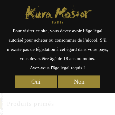
Kura Master Paris
Recherche
Kuramoto
Points de vente
Fr
日
Konotomo Sake Brewery
Pour visiter ce site, vous devez avoir l’âge légal
an
本
autorisé pour acheter ou consommer de l’alcool. S’il
Konotomo Sake Brewery CO.,LTD
n’existe pas de législation à cet égard dans votre pays,
çai
語
508 Yanase-machi,Santo-cho,Asago-shi
vous devez être âgé de 18 ans ou moins.
Hyogo 669-5103
Avez-vous l'âge légal requis ?
s
https://konotomo.jp/
Oui
Non
Produits primés