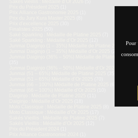
Sakés vieillis : Médaille d’Or 2026
(5)
Prix du Président 2025
(1)
Prix Alliance Gastronomie 2025
(1)
Prix du Jury Kura Master 2025
(8)
Prix d'excellence 2025
(30)
Finalistes 2025
(50)
Saké Sparkling : Médaille de Platine 2025
(7)
Saké Sparkling : Médaille d’Or 2025
(12)
Pour 
Junmai Daiginjo (1 – 35%) Médaille de Platine 2025
(14)
Junmai Daiginjo (1 – 35%) Médaille d’Or 2025
(27)
consomm
Junmai Daiginjo (36% – 50%) Médaille de Platine 2025
(35)
Junmai Daiginjo (36% – 50%) Médaille d’Or 2025
(69)
Junmai (51 – 65%) Médaille de Platine 2025
(35)
Junmai (51 – 65%) Médaille d’Or 2025
(70)
Junmai (66 – 100%) Médaille de Platine 2025
(6)
Junmai (66 – 100%) Médaille d’Or 2025
(10)
Daiginjo : Médaille de Platine 2025
(11)
Daiginjo : Médaille d’Or 2025
(18)
Moto Classique : Médaille de Platine 2025
(8)
Moto Classique : Médaille d’Or 2025
(17)
Sakés Vieillis : Médaille de Platine 2025
(7)
Sakés Vieillis : Médaille d’Or 2025
(12)
Prix du Président 2024
(1)
Prix Alliance Gastronomie 2024
(1)