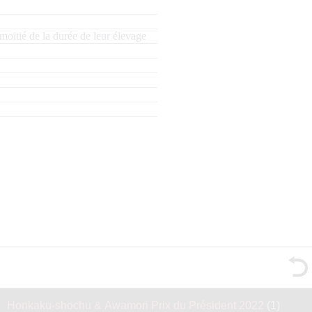
moitié de la durée de leur élevage
Honkaku-shochu & Awamori Prix du Président 2022
(1)