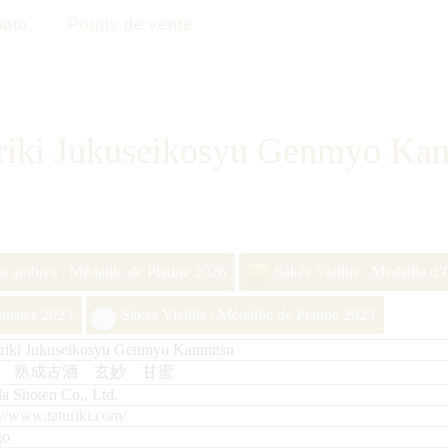
oto
Points de vente
riki Jukuseikosyu Genmyo Ka
lis ambrés : Médaille de Platine 2026
Sakés Vieillis : Médaille d
alistes 2023
Sakés Vieillis : Médaille de Platine 2023
uriki Jukuseikosyu Genmyo Kanmitsu
 熟成古酒 玄妙 甘蜜
a Shoten Co., Ltd.
://www.taturiki.com/
go