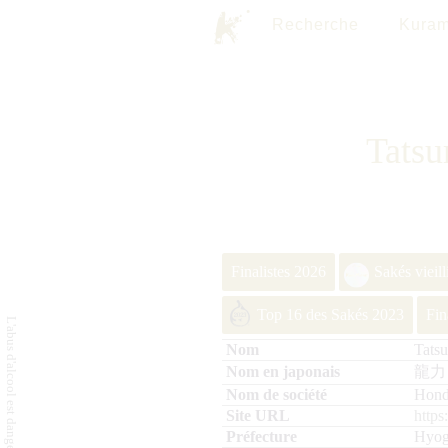
Recherche
Kuram
Tatsu
Finalistes 2026
Sakés vieil
Top 16 des Sakés 2023
Fin
Tats
龍力
Hond
https
Hyo