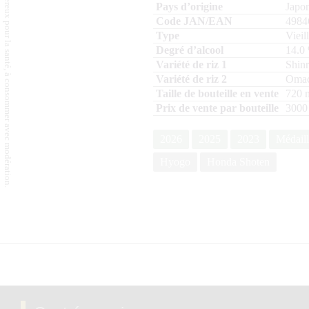
L'abus d'alcool est dangereux pour la santé, à consommer avec modération.
Japo
4984
Vieil
14.0
Shin
Oma
720
m
3000
2026
2025
2023
Médaill
Hyogo
Honda Shoten