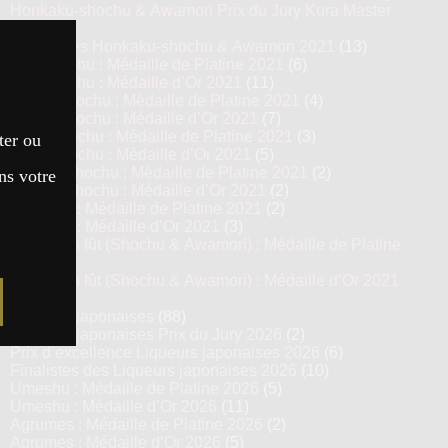
Honkaku-shochu & Awamori Prix du Jury Kura Master
2021
(6)
Top 13 des Honkaku-shochu & Awamori 2021
(13)
Imo Shochu : Médaille de Platine 2021
(6)
Imo Shochu : Médaille d’Or 2021
(11)
Kome Shochu : Médaille de Platine 2021
(4)
Kome Shochu : Médaille d’Or 2021
(7)
Mugi Shochu : Médaille de Platine 2021
(3)
ter ou
Mugi Shochu : Médaille d’Or 2021
(5)
Kokuto Shochu : Médaille de Platine 2021
(2)
ns votre
Kokuto Shochu : Médaille d’Or 2021
(2)
Awamori : Médaille de Platine 2021
(2)
Awamori : Médaille d’Or 2021
(3)
Vieillis en fût (Shochu & Awamori) : Médaille de Platine
2021
(3)
Vieillis en fût (Shochu & Awamori) : Médaille d’Or 2021
(6)
Liqueurs japonaises
(88)
Liqueurs japonaises Prix du Jury 2026
(2)
Prix d’excellence Liqueurs japonaises 2026
(6)
Finalistes des Liqueurs japonaises 2026
(10)
Umeshu : Médaille de Platine 2026
(5)
Umeshu : Médaille d’Or 2026
(11)
Agrumes : Médaille de Platine 2026
(2)
Agrumes : Médaille d’Or 2026
(5)