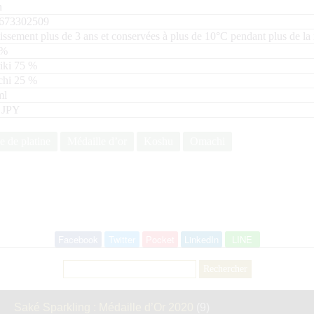
n
673302509
lissement plus de 3 ans et conservées à plus de 10°C pendant plus de la 
%
riki
75
chi
25
l
 JPY
e de platine
Médaille d’or
Koshu
Omachi
Facebook
Twitter
Pocket
LinkedIn
LINE
Rechercher :
Saké Sparkling : Médaille d’Or 2020
(9)