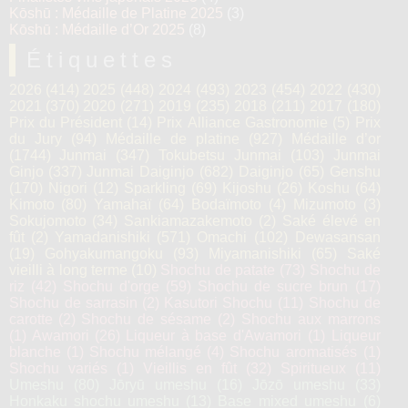
Kōshū : Médaille de Platine 2025
(3)
Kōshū : Médaille d’Or 2025
(8)
Étiquettes
2026
(414)
2025
(448)
2024
(493)
2023
(454)
2022
(430)
2021
(370)
2020
(271)
2019
(235)
2018
(211)
2017
(180)
Prix du Président
(14)
Prix Alliance Gastronomie
(5)
Prix
du Jury
(94)
Médaille de platine
(927)
Médaille d’or
(1744)
Junmai
(347)
Tokubetsu Junmai
(103)
Junmai
Ginjo
(337)
Junmai Daiginjo
(682)
Daiginjo
(65)
Genshu
(170)
Nigori
(12)
Sparkling
(69)
Kijoshu
(26)
Koshu
(64)
Kimoto
(80)
Yamahaï
(64)
Bodaïmoto
(4)
Mizumoto
(3)
Sokujomoto
(34)
Sankiamazakemoto
(2)
Saké élevé en
fût
(2)
Yamadanishiki
(571)
Omachi
(102)
Dewasansan
(19)
Gohyakumangoku
(93)
Miyamanishiki
(65)
Saké
vieilli à long terme
(10)
Shochu de patate
(73)
Shochu de
riz
(42)
Shochu d'orge
(59)
Shochu de sucre brun
(17)
Shochu de sarrasin
(2)
Kasutori Shochu
(11)
Shochu de
carotte
(2)
Shochu de sésame
(2)
Shochu aux marrons
(1)
Awamori
(26)
Liqueur à base d'Awamori
(1)
Liqueur
blanche
(1)
Shochu mélangé
(4)
Shochu aromatisés
(1)
Shochu variés
(1)
Vieillis en fût
(32)
Spiritueux
(11)
Umeshu
(80)
Jōryū umeshu
(16)
Jōzō umeshu
(33)
Honkaku shochu umeshu
(13)
Base mixed umeshu
(6)