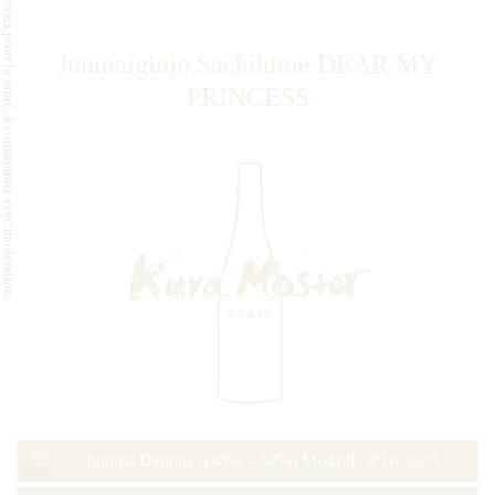
L'abus d'alcool est dangereux pour la santé, à consommer avec modération.
Junmaiginjo Sachihime DEAR MY
PRINCESS
Junmai Daiginjo (36% – 50%) Médaille d’Or 2026