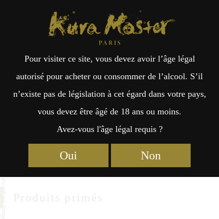
Kura Master Paris
Recherche
Kuramoto
Points de vente
Fr
日
Sachihime Shuzou
Pour visiter ce site, vous devez avoir l’âge légal
an
本
autorisé pour acheter ou consommer de l’alcool. S’il
Sachihime Shuzo Co., Ltd.
n’existe pas de législation à cet égard dans votre pays,
çai
語
Kou599 Kou Furueda Kashima
vous devez être âgé de 18 ans ou moins.
Saga 849-1321
Avez-vous l'âge légal requis ?
s
http://www.sachihime.co.jp
Oui
Non
Produits primés