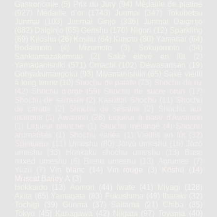
Gastronomie
(5)
Prix du Jury
(94)
Médaille de platine
(927)
Médaille d’or
(1743)
Junmai
(347)
Tokubetsu
Junmai
(103)
Junmai Ginjo
(336)
Junmai Daiginjo
(682)
Daiginjo
(65)
Genshu
(170)
Nigori
(12)
Sparkling
(69)
Kijoshu
(26)
Koshu
(64)
Kimoto
(80)
Yamahaï
(64)
Bodaïmoto
(4)
Mizumoto
(3)
Sokujomoto
(34)
Sankiamazakemoto
(2)
Saké élevé en fût
(2)
Yamadanishiki
(571)
Omachi
(102)
Dewasansan
(19)
Gohyakumangoku
(93)
Miyamanishiki
(65)
Saké vieilli
à long terme
(10)
Shochu de patate
(73)
Shochu de riz
(42)
Shochu d'orge
(59)
Shochu de sucre brun
(17)
Shochu de sarrasin
(2)
Kasutori Shochu
(11)
Shochu
de carotte
(2)
Shochu de sésame
(2)
Shochu aux
marrons
(1)
Awamori
(26)
Liqueur à base d'Awamori
(1)
Liqueur blanche
(1)
Shochu mélangé
(4)
Shochu
aromatisés
(1)
Shochu variés
(1)
Vieillis en fût
(32)
Spiritueux
(11)
Umeshu
(80)
Jōryū umeshu
(16)
Jōzō
umeshu
(33)
Honkaku shochu umeshu
(13)
Base
mixed umeshu
(6)
Blend umeshu
(13)
Agrumes
(7)
Yuzu
(7)
Vin blanc
(14)
Vin rouge
(3)
Kōshū
(14)
Muscat Bailey A
(3)
Hokkaido
(13)
Aomori
(44)
Iwate
(41)
Miyagi
(128)
Akita
(65)
Yamagata
(83)
Fukushima
(49)
Ibaraki
(32)
Tochigi
(39)
Gunma
(37)
Saitama
(21)
Chiba
(35)
Tokyo
(45)
Kanagawa
(42)
Niigata
(97)
Toyama
(40)