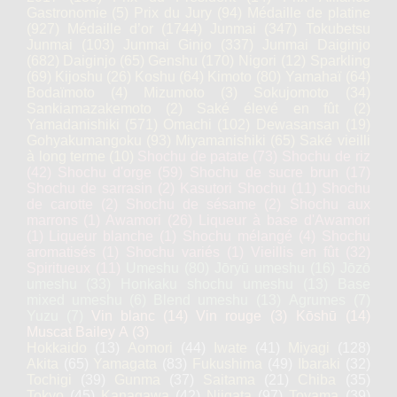
Gastronomie
(5)
Prix du Jury
(94)
Médaille de platine
(927)
Médaille d’or
(1744)
Junmai
(347)
Tokubetsu
Junmai
(103)
Junmai Ginjo
(337)
Junmai Daiginjo
(682)
Daiginjo
(65)
Genshu
(170)
Nigori
(12)
Sparkling
(69)
Kijoshu
(26)
Koshu
(64)
Kimoto
(80)
Yamahaï
(64)
Bodaïmoto
(4)
Mizumoto
(3)
Sokujomoto
(34)
Sankiamazakemoto
(2)
Saké élevé en fût
(2)
Yamadanishiki
(571)
Omachi
(102)
Dewasansan
(19)
Gohyakumangoku
(93)
Miyamanishiki
(65)
Saké vieilli
à long terme
(10)
Shochu de patate
(73)
Shochu de riz
(42)
Shochu d'orge
(59)
Shochu de sucre brun
(17)
Shochu de sarrasin
(2)
Kasutori Shochu
(11)
Shochu
de carotte
(2)
Shochu de sésame
(2)
Shochu aux
marrons
(1)
Awamori
(26)
Liqueur à base d'Awamori
(1)
Liqueur blanche
(1)
Shochu mélangé
(4)
Shochu
aromatisés
(1)
Shochu variés
(1)
Vieillis en fût
(32)
Spiritueux
(11)
Umeshu
(80)
Jōryū umeshu
(16)
Jōzō
umeshu
(33)
Honkaku shochu umeshu
(13)
Base
mixed umeshu
(6)
Blend umeshu
(13)
Agrumes
(7)
Yuzu
(7)
Vin blanc
(14)
Vin rouge
(3)
Kōshū
(14)
Muscat Bailey A
(3)
Hokkaido
(13)
Aomori
(44)
Iwate
(41)
Miyagi
(128)
Akita
(65)
Yamagata
(83)
Fukushima
(49)
Ibaraki
(32)
Tochigi
(39)
Gunma
(37)
Saitama
(21)
Chiba
(35)
Tokyo
(45)
Kanagawa
(42)
Niigata
(97)
Toyama
(39)