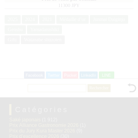
11300 JPY
2025
2024
2021
Médaille d’or
Junmai Daiginjo
Genshu
Yamadanishiki
Gifu
Watanabe shuzoten
Facebook
Twitter
Pocket
LinkedIn
LINE
Rechercher :
Catégories
Saké japonais
(1 912)
Prix Alliance Gastronomie 2026
(1)
Prix du Jury Kura Master 2026
(9)
Prix d’excellence 2026
(30)