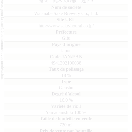
L'abus d'alcool est dangereux pour la santé, à consommer avec modération.
蓬莱 純米大吟醸 超ドS
Watanabe Sake Brewery Co., Ltd.
http://www.sake-hourai.co.jp/
Gifu
Japon
4941392100038
18
%
Genshu
16.0
%
Yamadanishiki
100
720
ml