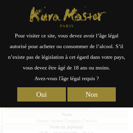
Kura Master Paris
Recherche
Kuramoto
Points de vente
Fr
日
Pour visiter ce site, vous devez avoir l’âge légal
an
本
Hourai Junmai Daiginjo ChodoS
autorisé pour acheter ou consommer de l’alcool. S’il
n’existe pas de législation à cet égard dans votre pays,
çai
語
vous devez être âgé de 18 ans ou moins.
Avez-vous l'âge légal requis ?
Junmai Daiginjo (1 – 35%) Médaille d’Or 2025
s
Junmai Daiginjo : Médaille d’Or 2024
Oui
Non
Junmai Daiginjo : Médaille d’Or 2021
Hourai Junmai Daiginjo ChodoS