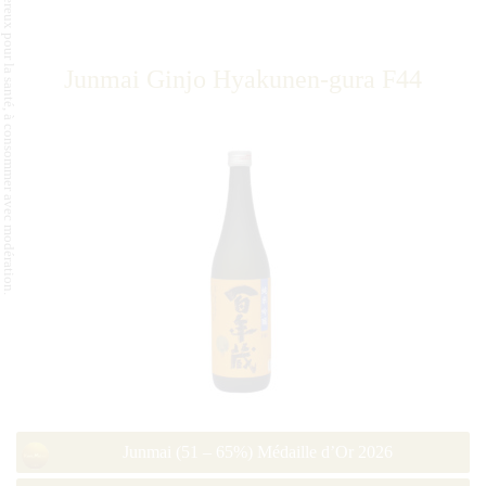
L'abus d'alcool est dangereux pour la santé, à consommer avec modération.
Junmai Ginjo Hyakunen-gura F44
Junmai (51 – 65%) Médaille d’Or 2026