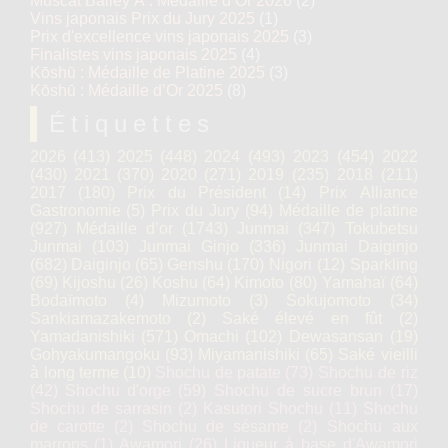
Muscat Bailey A : Médaille d’Or 2026
(2)
Vins japonais Prix du Jury 2025
(1)
Prix d'excellence vins japonais 2025
(3)
Finalistes vins japonais 2025
(4)
Kōshū : Médaille de Platine 2025
(3)
Kōshū : Médaille d’Or 2025
(8)
Étiquettes
2026
(413)
2025
(448)
2024
(493)
2023
(454)
2022
(430)
2021
(370)
2020
(271)
2019
(235)
2018
(211)
2017
(180)
Prix du Président
(14)
Prix Alliance
Gastronomie
(5)
Prix du Jury
(94)
Médaille de platine
(927)
Médaille d’or
(1743)
Junmai
(347)
Tokubetsu
Junmai
(103)
Junmai Ginjo
(336)
Junmai Daiginjo
(682)
Daiginjo
(65)
Genshu
(170)
Nigori
(12)
Sparkling
(69)
Kijoshu
(26)
Koshu
(64)
Kimoto
(80)
Yamahaï
(64)
Bodaïmoto
(4)
Mizumoto
(3)
Sokujomoto
(34)
Sankiamazakemoto
(2)
Saké élevé en fût
(2)
Yamadanishiki
(571)
Omachi
(102)
Dewasansan
(19)
Gohyakumangoku
(93)
Miyamanishiki
(65)
Saké vieilli
à long terme
(10)
Shochu de patate
(73)
Shochu de riz
(42)
Shochu d'orge
(59)
Shochu de sucre brun
(17)
Shochu de sarrasin
(2)
Kasutori Shochu
(11)
Shochu
de carotte
(2)
Shochu de sésame
(2)
Shochu aux
marrons
(1)
Awamori
(26)
Liqueur à base d'Awamori