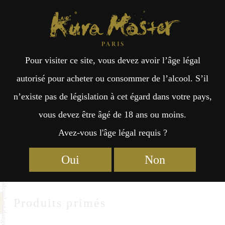
Kura Master Paris
Recherche
Kuramoto
Points de vente
Fr
日
Ishikura-Shuzou
Pour visiter ce site, vous devez avoir l’âge légal
an
本
autorisé pour acheter ou consommer de l’alcool. S’il
Ishikura-shuzou CO.,LTD
n’existe pas de législation à cet égard dans votre pays,
çai
語
1-30-1 Katakasu Hakata-ku, Fukuoka-shi
vous devez être âgé de 18 ans ou moins.
Fukuoka 812-0043
Avez-vous l'âge légal requis ?
s
https://www.ishikura-shuzou.co.jp/
Oui
Non
Produits primés