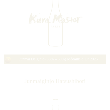
Junmai Daiginjo (36% – 50%) Médaille d’Or 2025
Junmaiginjo Hatsushibori