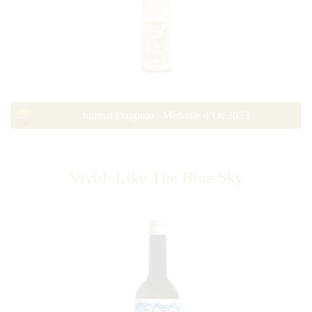
Junmai Daiginjo : Médaille d’Or 2023
Vivid~Like The Blue Sky