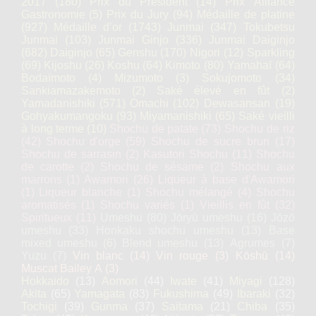
2017
(180)
Prix du Président
(14)
Prix Alliance
Gastronomie
(5)
Prix du Jury
(94)
Médaille de platine
(927)
Médaille d’or
(1743)
Junmai
(347)
Tokubetsu
Junmai
(103)
Junmai Ginjo
(336)
Junmai Daiginjo
(682)
Daiginjo
(65)
Genshu
(170)
Nigori
(12)
Sparkling
(69)
Kijoshu
(26)
Koshu
(64)
Kimoto
(80)
Yamahaï
(64)
Bodaïmoto
(4)
Mizumoto
(3)
Sokujomoto
(34)
Sankiamazakemoto
(2)
Saké élevé en fût
(2)
Yamadanishiki
(571)
Omachi
(102)
Dewasansan
(19)
Gohyakumangoku
(93)
Miyamanishiki
(65)
Saké vieilli
à long terme
(10)
Shochu de patate
(73)
Shochu de riz
(42)
Shochu d'orge
(59)
Shochu de sucre brun
(17)
Shochu de sarrasin
(2)
Kasutori Shochu
(11)
Shochu
de carotte
(2)
Shochu de sésame
(2)
Shochu aux
marrons
(1)
Awamori
(26)
Liqueur à base d'Awamori
(1)
Liqueur blanche
(1)
Shochu mélangé
(4)
Shochu
aromatisés
(1)
Shochu variés
(1)
Vieillis en fût
(32)
Spiritueux
(11)
Umeshu
(80)
Jōryū umeshu
(16)
Jōzō
umeshu
(33)
Honkaku shochu umeshu
(13)
Base
mixed umeshu
(6)
Blend umeshu
(13)
Agrumes
(7)
Yuzu
(7)
Vin blanc
(14)
Vin rouge
(3)
Kōshū
(14)
Muscat Bailey A
(3)
Hokkaido
(13)
Aomori
(44)
Iwate
(41)
Miyagi
(128)
Akita
(65)
Yamagata
(83)
Fukushima
(49)
Ibaraki
(32)
Tochigi
(39)
Gunma
(37)
Saitama
(21)
Chiba
(35)