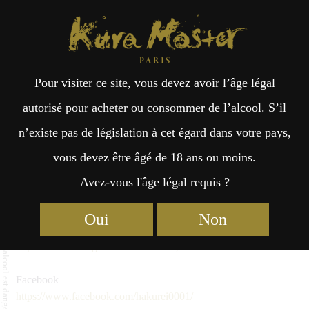
Kura Master Paris
Recherche
Kuramoto
Points de vente
Fr
日
Hakurei Brewing
Pour visiter ce site, vous devez avoir l’âge légal
an
本
autorisé pour acheter ou consommer de l’alcool. S’il
Hakurei Brewing Co.,Ltd.
n’existe pas de législation à cet égard dans votre pays,
çai
語
949 Yura, Miyazu-shi
vous devez être âgé de 18 ans ou moins.
Kyoto 626-0071
Avez-vous l'âge légal requis ?
s
https://hakurei.co.jp/
Oui
Non
Instagram
https://www.instagram.com/hakureisyuzo/
Facebook
https://www.facebook.com/hakurei0001/