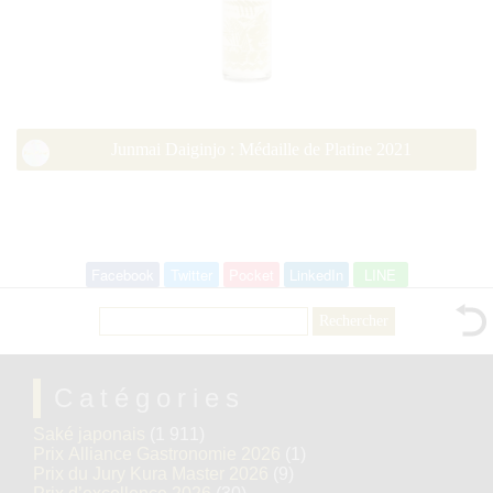
Junmai Daiginjo : Médaille de Platine 2021
Facebook
Twitter
Pocket
LinkedIn
LINE
Rechercher :
Catégories
Saké japonais
(1 911)
Prix Alliance Gastronomie 2026
(1)
Prix du Jury Kura Master 2026
(9)