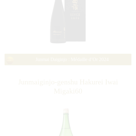
Junmai Daiginjo : Médaille d’Or 2024
Junmaiginjo-genshu Hakurei Iwai
Migaki60