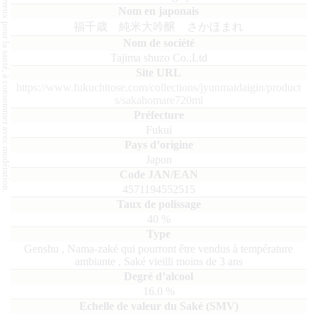
L'abus d'alcool est dangereux pour la santé, à consommer avec modération.
福千歳 純米大吟醸 さかほまれ
Tajima shuzo Co.,Ltd
https://www.fukuchitose.com/collections/jyunmaidaigin/product
s/sakahomare720ml
Fukui
Japon
4571194552515
40
%
Genshu
,
Nama-zaké qui pourront être vendus à température
ambiante
,
Saké vieilli moins de 3 ans
16.0
%