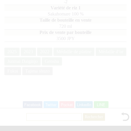
-2
Sakahomare
100
720
ml
3500 JPY
2025
2023
2022
Médaille de platine
Médaille d’or
Junmai Daiginjo
Genshu
Fukui
Tajima shuzo
Facebook
Twitter
Pocket
LinkedIn
LINE
Rechercher :