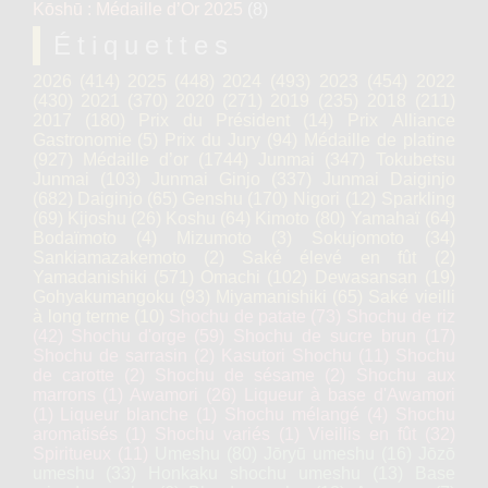
Kōshū : Médaille d’Or 2025
(8)
Étiquettes
2026
(414)
2025
(448)
2024
(493)
2023
(454)
2022
(430)
2021
(370)
2020
(271)
2019
(235)
2018
(211)
2017
(180)
Prix du Président
(14)
Prix Alliance
Gastronomie
(5)
Prix du Jury
(94)
Médaille de platine
(927)
Médaille d’or
(1744)
Junmai
(347)
Tokubetsu
Junmai
(103)
Junmai Ginjo
(337)
Junmai Daiginjo
(682)
Daiginjo
(65)
Genshu
(170)
Nigori
(12)
Sparkling
(69)
Kijoshu
(26)
Koshu
(64)
Kimoto
(80)
Yamahaï
(64)
Bodaïmoto
(4)
Mizumoto
(3)
Sokujomoto
(34)
Sankiamazakemoto
(2)
Saké élevé en fût
(2)
Yamadanishiki
(571)
Omachi
(102)
Dewasansan
(19)
Gohyakumangoku
(93)
Miyamanishiki
(65)
Saké vieilli
à long terme
(10)
Shochu de patate
(73)
Shochu de riz
(42)
Shochu d'orge
(59)
Shochu de sucre brun
(17)
Shochu de sarrasin
(2)
Kasutori Shochu
(11)
Shochu
de carotte
(2)
Shochu de sésame
(2)
Shochu aux
marrons
(1)
Awamori
(26)
Liqueur à base d'Awamori
(1)
Liqueur blanche
(1)
Shochu mélangé
(4)
Shochu
aromatisés
(1)
Shochu variés
(1)
Vieillis en fût
(32)
Spiritueux
(11)
Umeshu
(80)
Jōryū umeshu
(16)
Jōzō
umeshu
(33)
Honkaku shochu umeshu
(13)
Base