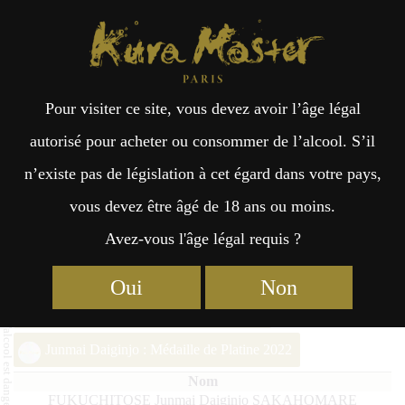
Kura Master Paris
Recherche
Kuramoto
Points de vente
Fr
日
Pour visiter ce site, vous devez avoir l’âge légal
an
本
FUKUCHITOSE Junmai Daiginjo
autorisé pour acheter ou consommer de l’alcool. S’il
SAKAHOMARE
n’existe pas de législation à cet égard dans votre pays,
çai
語
vous devez être âgé de 18 ans ou moins.
Avez-vous l'âge légal requis ?
s
Junmai Daiginjo (36% – 50%) Médaille d’Or 2025
Oui
Non
Junmai Daiginjo : Médaille d’Or 2023
Junmai Daiginjo : Médaille de Platine 2022
FUKUCHITOSE Junmai Daiginjo SAKAHOMARE