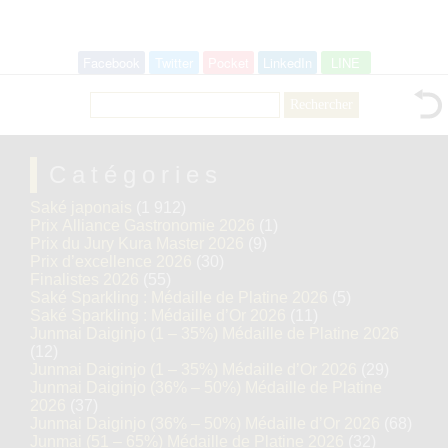
Facebook
Twitter
Pocket
LinkedIn
LINE
Rechercher :
Catégories
Saké japonais
(1 912)
Prix Alliance Gastronomie 2026
(1)
Prix du Jury Kura Master 2026
(9)
Prix d’excellence 2026
(30)
Finalistes 2026
(55)
Saké Sparkling : Médaille de Platine 2026
(5)
Saké Sparkling : Médaille d’Or 2026
(11)
Junmai Daiginjo (1 – 35%) Médaille de Platine 2026
(12)
Junmai Daiginjo (1 – 35%) Médaille d’Or 2026
(29)
Junmai Daiginjo (36% – 50%) Médaille de Platine
2026
(37)
Junmai Daiginjo (36% – 50%) Médaille d’Or 2026
(68)
Junmai (51 – 65%) Médaille de Platine 2026
(32)