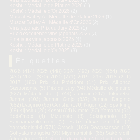
Kōshū : Médaille de Platine 2026
(1)
Kōshū : Médaille d’Or 2026
(2)
Muscat Bailey A : Médaille de Platine 2026
(1)
Muscat Bailey A : Médaille d’Or 2026
(2)
Vins japonais Prix du Jury 2025
(1)
Prix d'excellence vins japonais 2025
(3)
Finalistes vins japonais 2025
(4)
Kōshū : Médaille de Platine 2025
(3)
Kōshū : Médaille d’Or 2025
(8)
Étiquettes
2026
(414)
2025
(448)
2024
(493)
2023
(454)
2022
(430)
2021
(370)
2020
(271)
2019
(235)
2018
(211)
2017
(180)
Prix du Président
(14)
Prix Alliance
Gastronomie
(5)
Prix du Jury
(94)
Médaille de platine
(927)
Médaille d’or
(1744)
Junmai
(347)
Tokubetsu
Junmai
(103)
Junmai Ginjo
(337)
Junmai Daiginjo
(682)
Daiginjo
(65)
Genshu
(170)
Nigori
(12)
Sparkling
(69)
Kijoshu
(26)
Koshu
(64)
Kimoto
(80)
Yamahaï
(64)
Bodaïmoto
(4)
Mizumoto
(3)
Sokujomoto
(34)
Sankiamazakemoto
(2)
Saké élevé en fût
(2)
Yamadanishiki
(571)
Omachi
(102)
Dewasansan
(19)
Gohyakumangoku
(93)
Miyamanishiki
(65)
Saké vieilli
à long terme
(10)
Shochu de patate
(73)
Shochu de riz