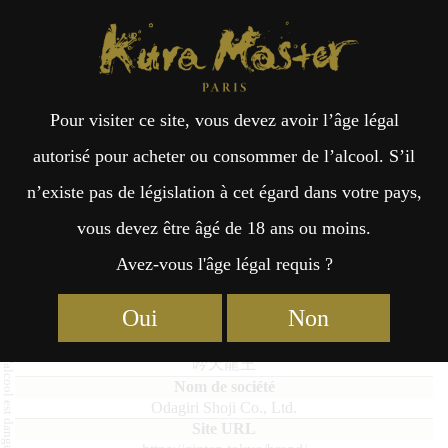
Kura Master Paris
Recherche
Kuramoto
Points de vente
Fr
日
Pour visiter ce site, vous devez avoir l’âge légal
an
本
Ginten Ryuo
autorisé pour acheter ou consommer de l’alcool. S’il
n’existe pas de législation à cet égard dans votre pays,
çai
語
vous devez être âgé de 18 ans ou moins.
Avez-vous l'âge légal requis ?
Sakés Vieillis : Médaille de Platine 2025
s
Oui
Non
Ginten Ryuo
吟天龍王
Odagiri Shoji Co., Ltd.