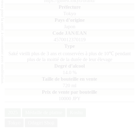
L'abus d'alcool est dangereux pour la santé, à consommer avec modération.
https://ginten.tokyo/brand/
Tokyo
Japon
4570012370119
Saké vieilli plus de 3 ans et conservées à plus de 10℃ pendant
plus de la moitié de la durée de leur élevage
14.0
%
720
ml
10000 JPY
2025
Médaille de platine
Koshu
Tokyo
Odagiri Shoji