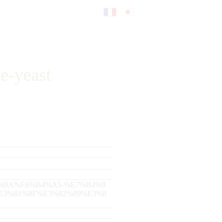
Fr
日
an
本
e-yeast
çai
語
s
5%A4%9A%E6%B4%A5-%E7%B4%9
E3%81%8F%E3%82%89%E3%8