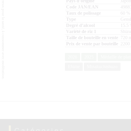
L'abus d'alcool est dangereux pour la santé, à consommer avec modération.
Japo
4988
60
%
Gens
15.5
Shiz
720
m
2200
2026
2025
Médaille de plat
Ehime
Minakuchishuzo
Catégories