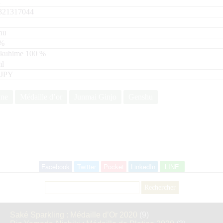
n
321317044
hu
%
ukuhime
100
l
 JPY
ine
Médaille d’or
Junmai Ginjo
Genshu
Facebook
Twitter
Pocket
LinkedIn
LINE
Rechercher :
Saké Sparkling : Médaille d’Or 2020
(9)