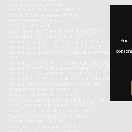
Prix du Président 2025
(1)
Prix Alliance Gastronomie 2025
(1)
Prix du Jury Kura Master 2025
(8)
Prix d'excellence 2025
(30)
Finalistes 2025
(50)
Saké Sparkling : Médaille de Platine 2025
(7)
Saké Sparkling : Médaille d’Or 2025
(12)
Pour 
Junmai Daiginjo (1 – 35%) Médaille de Platine 2025
(14)
Junmai Daiginjo (1 – 35%) Médaille d’Or 2025
(27)
consomm
Junmai Daiginjo (36% – 50%) Médaille de Platine 2025
(35)
Junmai Daiginjo (36% – 50%) Médaille d’Or 2025
(69)
Junmai (51 – 65%) Médaille de Platine 2025
(35)
Junmai (51 – 65%) Médaille d’Or 2025
(70)
Junmai (66 – 100%) Médaille de Platine 2025
(6)
Junmai (66 – 100%) Médaille d’Or 2025
(10)
Daiginjo : Médaille de Platine 2025
(11)
Daiginjo : Médaille d’Or 2025
(18)
Moto Classique : Médaille de Platine 2025
(8)
Moto Classique : Médaille d’Or 2025
(17)
Sakés Vieillis : Médaille de Platine 2025
(7)
Sakés Vieillis : Médaille d’Or 2025
(12)
Prix du Président 2024
(1)
Prix Alliance Gastronomie 2024
(1)
Prix du Jury Kura Master 2024
(6)