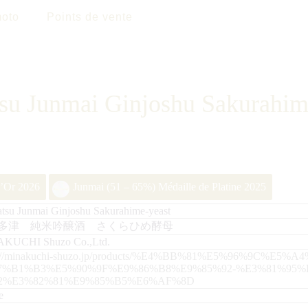
oto
Points de vente
tsu Junmai Ginjoshu Sakurahim
d’Or 2026
Junmai (51 – 65%) Médaille de Platine 2025
atsu Junmai Ginjoshu Sakurahime-yeast
多津 純米吟醸酒 さくらひめ酵母
KUCHI Shuzo Co.,Ltd.
s://minakuchi-shuzo.jp/products/%E4%BB%81%E5%96%9C%E
7%B1%B3%E5%90%9F%E9%86%B8%E9%85%92-%E3%81%95%
2%E3%82%81%E9%85%B5%E6%AF%8D
e