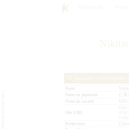
Recherche
Kuram
Nikita
Junmai (51 – 65%) Médaille 
Nikit
仁喜
MINA
http
4%E
1%B
Ehim