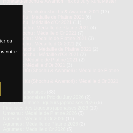
Honkaku-shochu & Awamori Prix du Jury Kura Master
2021
(6)
Top 13 des Honkaku-shochu & Awamori 2021
(13)
Imo Shochu : Médaille de Platine 2021
(6)
Imo Shochu : Médaille d’Or 2021
(11)
Kome Shochu : Médaille de Platine 2021
(4)
Kome Shochu : Médaille d’Or 2021
(7)
Mugi Shochu : Médaille de Platine 2021
(3)
ter ou
Mugi Shochu : Médaille d’Or 2021
(5)
Kokuto Shochu : Médaille de Platine 2021
(2)
ns votre
Kokuto Shochu : Médaille d’Or 2021
(2)
Awamori : Médaille de Platine 2021
(2)
Awamori : Médaille d’Or 2021
(3)
Vieillis en fût (Shochu & Awamori) : Médaille de Platine
2021
(3)
Vieillis en fût (Shochu & Awamori) : Médaille d’Or 2021
(6)
Liqueurs japonaises
(88)
Liqueurs japonaises Prix du Jury 2026
(2)
Prix d’excellence Liqueurs japonaises 2026
(6)
Finalistes des Liqueurs japonaises 2026
(10)
Umeshu : Médaille de Platine 2026
(5)
Umeshu : Médaille d’Or 2026
(11)
Agrumes : Médaille de Platine 2026
(2)
Agrumes : Médaille d’Or 2026
(5)