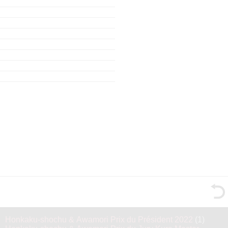
Honkaku-shochu & Awamori Prix du Président 2022
(1)