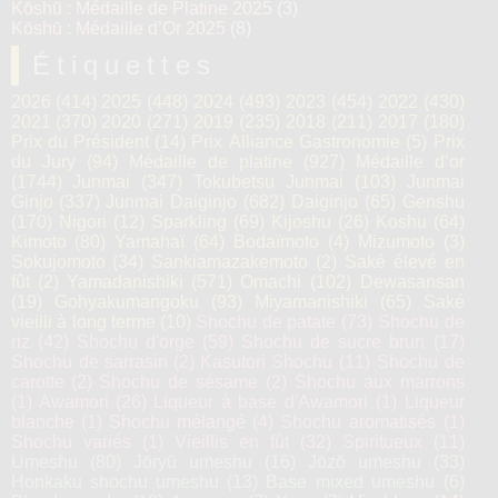
Kōshū : Médaille de Platine 2025
(3)
Kōshū : Médaille d’Or 2025
(8)
Étiquettes
2026
(414)
2025
(448)
2024
(493)
2023
(454)
2022
(430)
2021
(370)
2020
(271)
2019
(235)
2018
(211)
2017
(180)
Prix du Président
(14)
Prix Alliance Gastronomie
(5)
Prix
du Jury
(94)
Médaille de platine
(927)
Médaille d’or
(1744)
Junmai
(347)
Tokubetsu Junmai
(103)
Junmai
Ginjo
(337)
Junmai Daiginjo
(682)
Daiginjo
(65)
Genshu
(170)
Nigori
(12)
Sparkling
(69)
Kijoshu
(26)
Koshu
(64)
Kimoto
(80)
Yamahaï
(64)
Bodaïmoto
(4)
Mizumoto
(3)
Sokujomoto
(34)
Sankiamazakemoto
(2)
Saké élevé en
fût
(2)
Yamadanishiki
(571)
Omachi
(102)
Dewasansan
(19)
Gohyakumangoku
(93)
Miyamanishiki
(65)
Saké
vieilli à long terme
(10)
Shochu de patate
(73)
Shochu de
riz
(42)
Shochu d'orge
(59)
Shochu de sucre brun
(17)
Shochu de sarrasin
(2)
Kasutori Shochu
(11)
Shochu de
carotte
(2)
Shochu de sésame
(2)
Shochu aux marrons
(1)
Awamori
(26)
Liqueur à base d'Awamori
(1)
Liqueur
blanche
(1)
Shochu mélangé
(4)
Shochu aromatisés
(1)
Shochu variés
(1)
Vieillis en fût
(32)
Spiritueux
(11)
Umeshu
(80)
Jōryū umeshu
(16)
Jōzō umeshu
(33)
Honkaku shochu umeshu
(13)
Base mixed umeshu
(6)