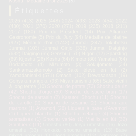
Kōshū : Médaille d’Or 2025
(8)
Étiquettes
2026
(413)
2025
(448)
2024
(493)
2023
(454)
2022
(430)
2021
(370)
2020
(271)
2019
(235)
2018
(211)
2017
(180)
Prix du Président
(14)
Prix Alliance
Gastronomie
(5)
Prix du Jury
(94)
Médaille de platine
(927)
Médaille d’or
(1743)
Junmai
(347)
Tokubetsu
Junmai
(103)
Junmai Ginjo
(336)
Junmai Daiginjo
(682)
Daiginjo
(65)
Genshu
(170)
Nigori
(12)
Sparkling
(69)
Kijoshu
(26)
Koshu
(64)
Kimoto
(80)
Yamahaï
(64)
Bodaïmoto
(4)
Mizumoto
(3)
Sokujomoto
(34)
Sankiamazakemoto
(2)
Saké élevé en fût
(2)
Yamadanishiki
(571)
Omachi
(102)
Dewasansan
(19)
Gohyakumangoku
(93)
Miyamanishiki
(65)
Saké vieilli
à long terme
(10)
Shochu de patate
(73)
Shochu de riz
(42)
Shochu d'orge
(59)
Shochu de sucre brun
(17)
Shochu de sarrasin
(2)
Kasutori Shochu
(11)
Shochu
de carotte
(2)
Shochu de sésame
(2)
Shochu aux
marrons
(1)
Awamori
(26)
Liqueur à base d'Awamori
(1)
Liqueur blanche
(1)
Shochu mélangé
(4)
Shochu
aromatisés
(1)
Shochu variés
(1)
Vieillis en fût
(32)
Spiritueux
(11)
Umeshu
(80)
Jōryū umeshu
(16)
Jōzō
umeshu
(33)
Honkaku shochu umeshu
(13)
Base
mixed umeshu
(6)
Blend umeshu
(13)
Agrumes
(7)