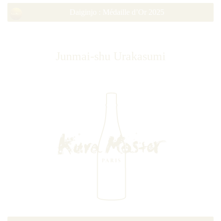
Daiginjo : Médaille d’Or 2025
Junmai-shu Urakasumi