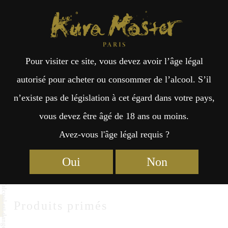
Kura Master Paris
Recherche
Kuramoto
Points de vente
Fr
日
Saura
Pour visiter ce site, vous devez avoir l’âge légal
an
本
autorisé pour acheter ou consommer de l’alcool. S’il
Saura Co., Ltd.
n’existe pas de législation à cet égard dans votre pays,
çai
語
2-19 Motomachi Shiogama
vous devez être âgé de 18 ans ou moins.
Miyagi 985-0052
Avez-vous l'âge légal requis ?
s
http://www.urakasumi.com/
Oui
Non
Produits primés