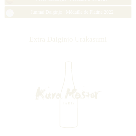
Junmai Daiginjo : Médaille de Platine 2022
Extra Daiginjo Urakasumi