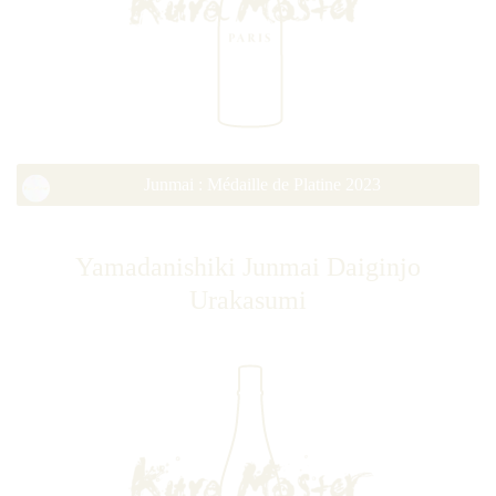
Junmai : Médaille de Platine 2023
Yamadanishiki Junmai Daiginjo
Urakasumi