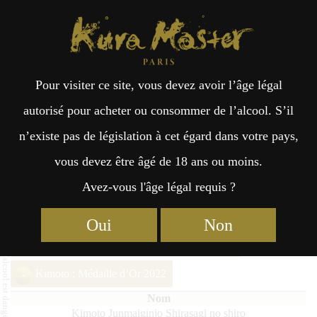
Kura Master Paris
Recherche
Kuramoto
Points de vente
Fr
日
Pour visiter ce site, vous devez avoir l’âge légal
an
本
Kimoto Junmaiginjo Shirasagi no
autorisé pour acheter ou consommer de l’alcool. S’il
shiro
n’existe pas de législation à cet égard dans votre pays,
çai
語
vous devez être âgé de 18 ans ou moins.
Avez-vous l'âge légal requis ?
s
Finalistes 2025
Oui
Non
Junmai (51 – 65%) Médaille de Platine 2025
Kimoto : Médaille d’Or 2022
Kimoto Junmaiginjo Shirasagi no shiro