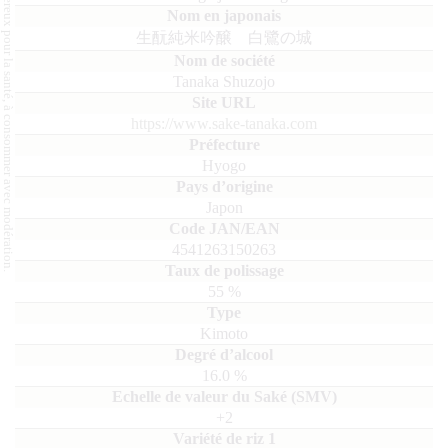
L'abus d'alcool est dangereux pour la santé, à consommer avec modération.
生酛純米吟醸 白鷺の城
Tanaka Shuzojo
https://www.sake-tanaka.com
Hyogo
Japon
4541263150263
55
%
Kimoto
16.0
%
+2