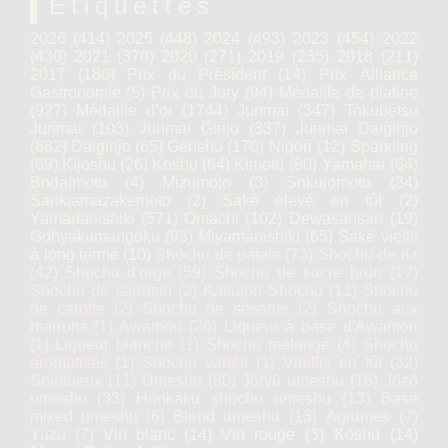
Étiquettes
2026
(414)
2025
(448)
2024
(493)
2023
(454)
2022
(430)
2021
(370)
2020
(271)
2019
(235)
2018
(211)
2017
(180)
Prix du Président
(14)
Prix Alliance
Gastronomie
(5)
Prix du Jury
(94)
Médaille de platine
(927)
Médaille d’or
(1744)
Junmai
(347)
Tokubetsu
Junmai
(103)
Junmai Ginjo
(337)
Junmai Daiginjo
(682)
Daiginjo
(65)
Genshu
(170)
Nigori
(12)
Sparkling
(69)
Kijoshu
(26)
Koshu
(64)
Kimoto
(80)
Yamahaï
(64)
Bodaïmoto
(4)
Mizumoto
(3)
Sokujomoto
(34)
Sankiamazakemoto
(2)
Saké élevé en fût
(2)
Yamadanishiki
(571)
Omachi
(102)
Dewasansan
(19)
Gohyakumangoku
(93)
Miyamanishiki
(65)
Saké vieilli
à long terme
(10)
Shochu de patate
(73)
Shochu de riz
(42)
Shochu d'orge
(59)
Shochu de sucre brun
(17)
Shochu de sarrasin
(2)
Kasutori Shochu
(11)
Shochu
de carotte
(2)
Shochu de sésame
(2)
Shochu aux
marrons
(1)
Awamori
(26)
Liqueur à base d'Awamori
(1)
Liqueur blanche
(1)
Shochu mélangé
(4)
Shochu
aromatisés
(1)
Shochu variés
(1)
Vieillis en fût
(32)
Spiritueux
(11)
Umeshu
(80)
Jōryū umeshu
(16)
Jōzō
umeshu
(33)
Honkaku shochu umeshu
(13)
Base
mixed umeshu
(6)
Blend umeshu
(13)
Agrumes
(7)
Yuzu
(7)
Vin blanc
(14)
Vin rouge
(3)
Kōshū
(14)