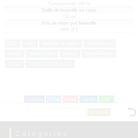
Yamadanishiki
100
720
ml
1800 JPY
2025
2022
Médaille de platine
Médaille d’or
Junmai
Junmai Ginjo
Kimoto
Yamadanishiki
Hyogo
Tanaka Sake Brewery
Facebook
Twitter
Pocket
LinkedIn
LINE
Rechercher :
Catégories