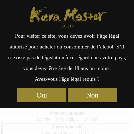
Kura Master Paris
Recherche
Kuramoto
Points de vente
Fr
日
Pour visiter ce site, vous devez avoir l’âge légal
an
本
Hananomai Shifukunokiwami
autorisé pour acheter ou consommer de l’alcool. S’il
Daiginjo
n’existe pas de législation à cet égard dans votre pays,
çai
語
vous devez être âgé de 18 ans ou moins.
Avez-vous l'âge légal requis ?
s
Daiginjo : Médaille d’Or 2025
Oui
Non
Hananomai Shifukunokiwami Daiginjo
花の舞 至福の極み 大吟醸
Hananomai shuzo CO.,LTD