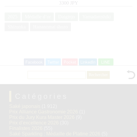
3300 JPY
2025
Médaille d’or
Daiginjo
Yamadanishiki
Shizuoka
Hananomai shuzo
Facebook
Twitter
Pocket
LinkedIn
LINE
Rechercher :
Catégories
Saké japonais
(1 912)
Prix Alliance Gastronomie 2026
(1)
Prix du Jury Kura Master 2026
(9)
Prix d’excellence 2026
(30)
Finalistes 2026
(55)
Saké Sparkling : Médaille de Platine 2026
(5)