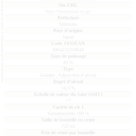
L'abus d'alcool est dangereux pour la santé, à consommer avec modération.
https://hananomai.co.jp/
Shizuoka
Japon
4964232318844
45
%
Genshu
,
Adjonction d’alcool
16.5
%
+7
Yamadanishiki
100
720
ml