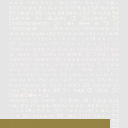
Junmai
(103)
Junmai Ginjo
(337)
Junmai Daiginjo
(682)
Daiginjo
(65)
Genshu
(170)
Nigori
(12)
Sparkling
(69)
Kijoshu
(26)
Koshu
(64)
Kimoto
(80)
Yamahaï
(64)
Bodaïmoto
(4)
Mizumoto
(3)
Sokujomoto
(34)
Sankiamazakemoto
(2)
Saké élevé en fût
(2)
Yamadanishiki
(571)
Omachi
(102)
Dewasansan
(19)
Gohyakumangoku
(93)
Miyamanishiki
(65)
Saké vieilli
à long terme
(10)
Shochu de patate
(73)
Shochu de riz
(42)
Shochu d'orge
(59)
Shochu de sucre brun
(17)
Shochu de sarrasin
(2)
Kasutori Shochu
(11)
Shochu
de carotte
(2)
Shochu de sésame
(2)
Shochu aux
marrons
(1)
Awamori
(26)
Liqueur à base d'Awamori
(1)
Liqueur blanche
(1)
Shochu mélangé
(4)
Shochu
aromatisés
(1)
Shochu variés
(1)
Vieillis en fût
(32)
Spiritueux
(11)
Umeshu
(80)
Jōryū umeshu
(16)
Jōzō
umeshu
(33)
Honkaku shochu umeshu
(13)
Base
mixed umeshu
(6)
Blend umeshu
(13)
Agrumes
(7)
Yuzu
(7)
Vin blanc
(14)
Vin rouge
(3)
Kōshū
(14)
Muscat Bailey A
(3)
Hokkaido
(13)
Aomori
(44)
Iwate
(41)
Miyagi
(128)
Akita
(65)
Yamagata
(83)
Fukushima
(49)
Ibaraki
(32)
Tochigi
(39)
Gunma
(37)
Saitama
(21)
Chiba
(35)
Tokyo
(45)
Kanagawa
(42)
Niigata
(97)
Toyama
(39)
Ishikawa
(46)
Fukui
(46)
Yamanashi
(36)
Nagano
(88)
Gifu
(83)
Shizuoka
(59)
Aichi
(23)
Mie
(67)
Shiga
(26)