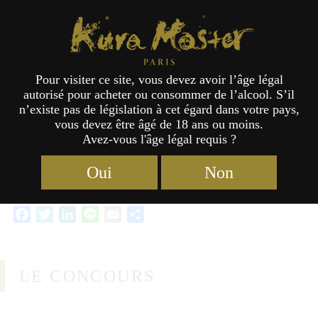
Kura Master Paris
Concours
Kura Master
2026 :
Pour visiter ce site, vous devez avoir l’âge légal
« Sakés Japonais »
autorisé pour acheter ou consommer de l’alcool. S’il
n’existe pas de législation à cet égard dans votre pays,
vous devez être âgé de 18 ans ou moins.
Avez-vous l'âge légal requis ?
Oui
Non
Facebook
Twitter
LinkedIn
Line
Email
Partager
LE CONCOURS