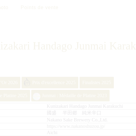
oto
Points de vente
izakari Handago Junmai Karak
d’Or 2026
Prix d'excellence 2025
Finalistes 2025
e Platine 2025
Junmai : Médaille de Platine 2023
Kunizakari Handago Junmai Karakuchi
國盛 半田郷 純米辛口
Nakano Sake Brewery Co.,Ltd.
https://www.nakanoshuzou.jp/
Aichi