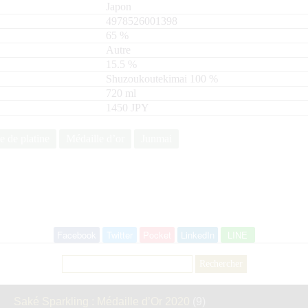
Japon
4978526001398
65
%
Autre
15.5
%
Shuzoukoutekimai
100
720
ml
1450 JPY
e de platine
Médaille d’or
Junmai
Facebook
Twitter
Pocket
LinkedIn
LINE
Rechercher :
Saké Sparkling : Médaille d’Or 2020
(9)