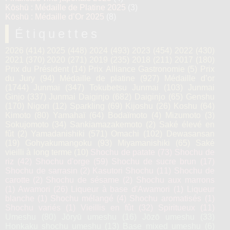
Kōshū : Médaille de Platine 2025
(3)
Kōshū : Médaille d’Or 2025
(8)
Étiquettes
2026
(414)
2025
(448)
2024
(493)
2023
(454)
2022
(430)
2021
(370)
2020
(271)
2019
(235)
2018
(211)
2017
(180)
Prix du Président
(14)
Prix Alliance Gastronomie
(5)
Prix
du Jury
(94)
Médaille de platine
(927)
Médaille d’or
(1744)
Junmai
(347)
Tokubetsu Junmai
(103)
Junmai
Ginjo
(337)
Junmai Daiginjo
(682)
Daiginjo
(65)
Genshu
(170)
Nigori
(12)
Sparkling
(69)
Kijoshu
(26)
Koshu
(64)
Kimoto
(80)
Yamahaï
(64)
Bodaïmoto
(4)
Mizumoto
(3)
Sokujomoto
(34)
Sankiamazakemoto
(2)
Saké élevé en
fût
(2)
Yamadanishiki
(571)
Omachi
(102)
Dewasansan
(19)
Gohyakumangoku
(93)
Miyamanishiki
(65)
Saké
vieilli à long terme
(10)
Shochu de patate
(73)
Shochu de
riz
(42)
Shochu d'orge
(59)
Shochu de sucre brun
(17)
Shochu de sarrasin
(2)
Kasutori Shochu
(11)
Shochu de
carotte
(2)
Shochu de sésame
(2)
Shochu aux marrons
(1)
Awamori
(26)
Liqueur à base d'Awamori
(1)
Liqueur
blanche
(1)
Shochu mélangé
(4)
Shochu aromatisés
(1)
Shochu variés
(1)
Vieillis en fût
(32)
Spiritueux
(11)
Umeshu
(80)
Jōryū umeshu
(16)
Jōzō umeshu
(33)
Honkaku shochu umeshu
(13)
Base mixed umeshu
(6)