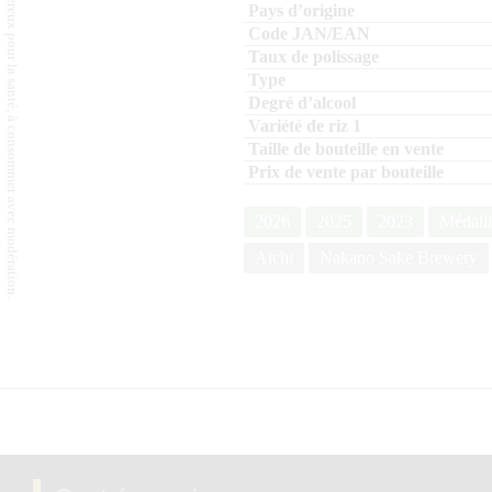
L'abus d'alcool est dangereux pour la santé, à consommer avec modération.
2026
2025
2023
Médaill
Aichi
Nakano Sake Brewery