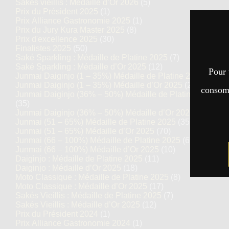
Sakés vieillis : Médaille d’Or 2026
(5)
Prix du Président 2025
(1)
Prix Alliance Gastronomie 2025
(1)
Prix du Jury Kura Master 2025
(8)
Prix d'excellence 2025
(30)
Finalistes 2025
(50)
Saké Sparkling : Médaille de Platine 2025
(7)
Saké Sparkling : Médaille d’Or 2025
(12)
Pour 
Junmai Daiginjo (1 – 35%) Médaille de Platine 2025
(14)
Junmai Daiginjo (1 – 35%) Médaille d’Or 2025
(27)
consomm
Junmai Daiginjo (36% – 50%) Médaille de Platine 2025
(35)
Junmai Daiginjo (36% – 50%) Médaille d’Or 2025
(69)
Junmai (51 – 65%) Médaille de Platine 2025
(35)
Junmai (51 – 65%) Médaille d’Or 2025
(70)
Junmai (66 – 100%) Médaille de Platine 2025
(6)
Junmai (66 – 100%) Médaille d’Or 2025
(10)
Daiginjo : Médaille de Platine 2025
(11)
Daiginjo : Médaille d’Or 2025
(18)
Moto Classique : Médaille de Platine 2025
(8)
Moto Classique : Médaille d’Or 2025
(17)
Sakés Vieillis : Médaille de Platine 2025
(7)
Sakés Vieillis : Médaille d’Or 2025
(12)
Prix du Président 2024
(1)
Prix Alliance Gastronomie 2024
(1)