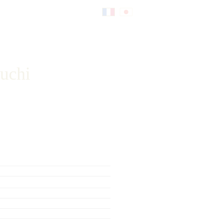
Fr
日
an
本
uchi
çai
語
s