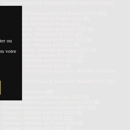
Honkaku-shochu & Awamori Prix du Jury Kura Master
2021
(6)
Top 13 des Honkaku-shochu & Awamori 2021
(13)
Imo Shochu : Médaille de Platine 2021
(6)
Imo Shochu : Médaille d’Or 2021
(11)
Kome Shochu : Médaille de Platine 2021
(4)
Kome Shochu : Médaille d’Or 2021
(7)
Mugi Shochu : Médaille de Platine 2021
(3)
ter ou
Mugi Shochu : Médaille d’Or 2021
(5)
Kokuto Shochu : Médaille de Platine 2021
(2)
ns votre
Kokuto Shochu : Médaille d’Or 2021
(2)
Awamori : Médaille de Platine 2021
(2)
Awamori : Médaille d’Or 2021
(3)
Vieillis en fût (Shochu & Awamori) : Médaille de Platine
2021
(3)
Vieillis en fût (Shochu & Awamori) : Médaille d’Or 2021
(6)
Liqueurs japonaises
(88)
Liqueurs japonaises Prix du Jury 2026
(2)
Prix d’excellence Liqueurs japonaises 2026
(6)
Finalistes des Liqueurs japonaises 2026
(10)
Umeshu : Médaille de Platine 2026
(5)
Umeshu : Médaille d’Or 2026
(11)
Agrumes : Médaille de Platine 2026
(2)
Agrumes : Médaille d’Or 2026
(5)