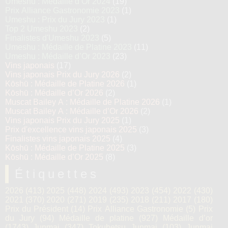
Umeshu : Médaille d’Or 2024
(19)
Prix Alliance Gastronomie 2023
(1)
Umeshu : Prix du Jury 2023
(1)
Top 2 Umeshu 2023
(2)
Finalistes d'Umeshu 2023
(5)
Umeshu : Médaille de Platine 2023
(11)
Umeshu : Médaille d’Or 2023
(23)
Vins japonais
(17)
Vins japonais Prix du Jury 2026
(2)
Kōshū : Médaille de Platine 2026
(1)
Kōshū : Médaille d’Or 2026
(2)
Muscat Bailey A : Médaille de Platine 2026
(1)
Muscat Bailey A : Médaille d’Or 2026
(2)
Vins japonais Prix du Jury 2025
(1)
Prix d'excellence vins japonais 2025
(3)
Finalistes vins japonais 2025
(4)
Kōshū : Médaille de Platine 2025
(3)
Kōshū : Médaille d’Or 2025
(8)
Étiquettes
2026
(413)
2025
(448)
2024
(493)
2023
(454)
2022
(430)
2021
(370)
2020
(271)
2019
(235)
2018
(211)
2017
(180)
Prix du Président
(14)
Prix Alliance Gastronomie
(5)
Prix
du Jury
(94)
Médaille de platine
(927)
Médaille d’or
(1743)
Junmai
(347)
Tokubetsu Junmai
(103)
Junmai