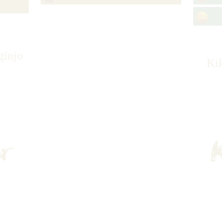
ginjo
Ki