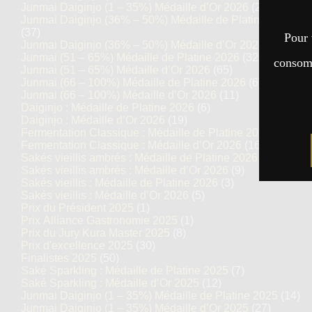
Junmai Daiginjo (1 – 35%) Médaille d’Or 2026
(29)
Junmai Daiginjo (36% – 50%) Médaille de Platine 2026
(37)
Pour 
Junmai Daiginjo (36% – 50%) Médaille d’Or 2026
(68)
Junmai (51 – 65%) Médaille de Platine 2026
(32)
consomm
Junmai (51 – 65%) Médaille d’Or 2026
(65)
Junmai (66 – 100%) Médaille de Platine 2026
(6)
Junmai (66 – 100%) Médaille d’Or 2026
(11)
Daiginjo : Médaille de Platine 2026
(6)
Daiginjo : Médaille d’Or 2026
(19)
Fermentation Classique : Médaille de Platine 2026
(7)
Fermentation Classique : Médaille d’Or 2026
(16)
Sakés vieillis ambrés : Médaille de Platine 2026
(5)
Sakés vieillis ambrés : Médaille d’Or 2026
(9)
Sakés vieillis : Médaille de Platine 2026
(3)
Sakés vieillis : Médaille d’Or 2026
(5)
Prix du Président 2025
(1)
Prix Alliance Gastronomie 2025
(1)
Prix du Jury Kura Master 2025
(8)
Prix d'excellence 2025
(30)
Finalistes 2025
(50)
Saké Sparkling : Médaille de Platine 2025
(7)
Saké Sparkling : Médaille d’Or 2025
(12)
Junmai Daiginjo (1 – 35%) Médaille de Platine 2025
(14)
Junmai Daiginjo (1 – 35%) Médaille d’Or 2025
(27)