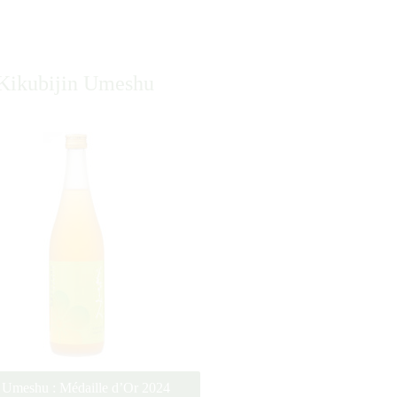
Kikubijin Umeshu
Umeshu : Médaille d’Or 2024