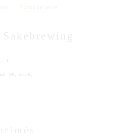
oto
Points de vente
n Sakebrewing
,Ltd.
chi, Miyama-city
primés