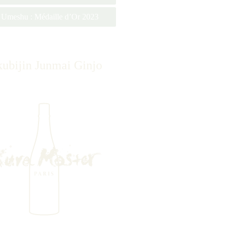
Umeshu : Médaille d’Or 2023
kubijin Junmai Ginjo