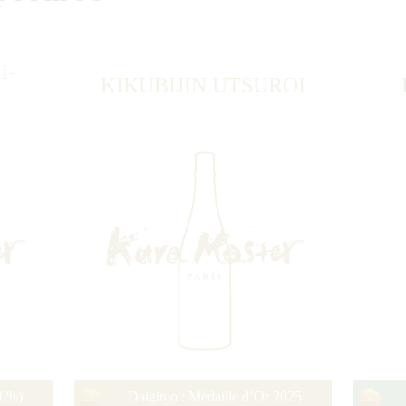
i-
KIKUBIJIN UTSUROI
I
50%)
Daiginjo : Médaille d’Or 2025