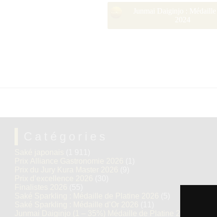
Junmai Daiginjo : Médaille
2024
Catégories
Saké japonais
(1 911)
Prix Alliance Gastronomie 2026
(1)
Prix du Jury Kura Master 2026
(9)
Prix d’excellence 2026
(30)
Finalistes 2026
(55)
Saké Sparkling : Médaille de Platine 2026
(5)
Saké Sparkling : Médaille d’Or 2026
(11)
Junmai Daiginjo (1 – 35%) Médaille de Platine 2026
(12)