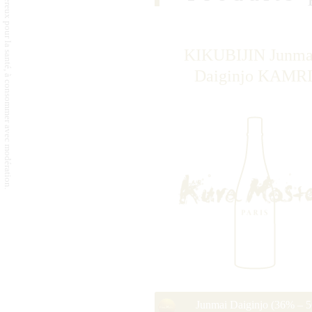
L'abus d'alcool est dangereux pour la santé, à consommer avec modération.
KIKUBIJIN Junma
Daiginjo KAMR
Junmai Daiginjo (36% – 