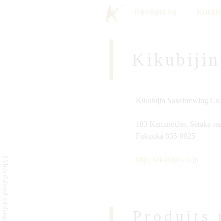
Recherche
Kuram
Kikubiji
Kikubijin Sakebrewing Co.
183 Kaminocho, Setaka-ma
Fukuoka 835-0025
http://kikubijin.co.jp
Produits 