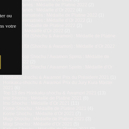
Shochu Variés : Médaille de Platine 2022
(2)
Shochu Variés : Médaille d’Or 2022
(4)
ter ou
Shochu Aromatisés : Médaille de Platine 2022
(1)
Shochu Aromatisés : Médaille d’Or 2022
(1)
ns votre
Awamori : Médaille de Platine 2022
(2)
Awamori : Médaille d’Or 2022
(2)
Vieillis en fût (Shochu & Awamori) : Médaille de Platine
2022
(4)
Vieillis en fût (Shochu & Awamori) : Médaille d’Or 2022
(8)
Prestige Koji Shochu / Awamori Spirits : Médaille de
Platine 2022
(2)
Prestige Koji Shochu / Awamori Spirits : Médaille d’Or
2022
(3)
Honkaku-shochu & Awamori Prix du Président 2021
(1)
Honkaku-shochu & Awamori Prix du Jury Kura Master
2021
(6)
Top 13 des Honkaku-shochu & Awamori 2021
(13)
Imo Shochu : Médaille de Platine 2021
(6)
Imo Shochu : Médaille d’Or 2021
(11)
Kome Shochu : Médaille de Platine 2021
(4)
Kome Shochu : Médaille d’Or 2021
(7)
Mugi Shochu : Médaille de Platine 2021
(3)
Mugi Shochu : Médaille d’Or 2021
(5)