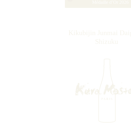
Médaille d’Or 2026
Kikubijin Junmai Dai
Shizuku