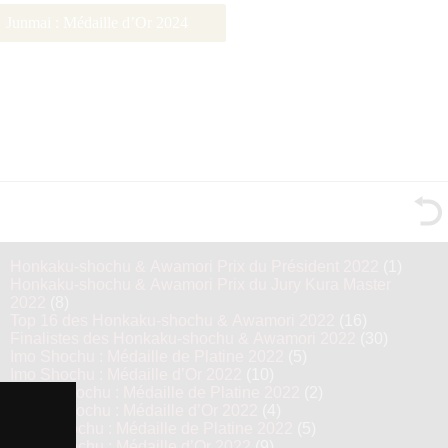
Junmai : Médaille d’Or 2024
Honkaku-shochu & Awamori Prix du Président 2022
(1)
Honkaku-shochu & Awamori Prix du Jury Kura Master
2022
(8)
Top 16 des Honkaku-shochu & Awamori 2022
(16)
Finalistes des Honkaku-shochu & Awamori 2022
(30)
Imo Shochu : Médaille de Platine 2022
(5)
Imo Shochu : Médaille d’Or 2022
(10)
Kome Shochu : Médaille de Platine 2022
(2)
Kome Shochu : Médaille d’Or 2022
(4)
Mugi Shochu : Médaille de Platine 2022
(5)
Mugi Shochu : Médaille d’Or 2022
(9)