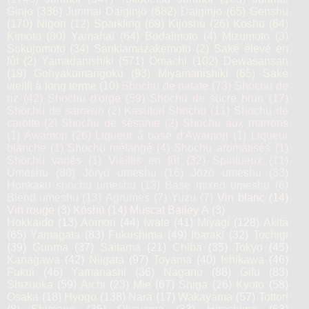
Ginjo
(336)
Junmai Daiginjo
(682)
Daiginjo
(65)
Genshu
(170)
Nigori
(12)
Sparkling
(69)
Kijoshu
(26)
Koshu
(64)
Kimoto
(80)
Yamahaï
(64)
Bodaïmoto
(4)
Mizumoto
(3)
Sokujomoto
(34)
Sankiamazakemoto
(2)
Saké élevé en
fût
(2)
Yamadanishiki
(571)
Omachi
(102)
Dewasansan
(19)
Gohyakumangoku
(93)
Miyamanishiki
(65)
Saké
vieilli à long terme
(10)
Shochu de patate
(73)
Shochu de
riz
(42)
Shochu d'orge
(59)
Shochu de sucre brun
(17)
Shochu de sarrasin
(2)
Kasutori Shochu
(11)
Shochu de
carotte
(2)
Shochu de sésame
(2)
Shochu aux marrons
(1)
Awamori
(26)
Liqueur à base d'Awamori
(1)
Liqueur
blanche
(1)
Shochu mélangé
(4)
Shochu aromatisés
(1)
Shochu variés
(1)
Vieillis en fût
(32)
Spiritueux
(11)
Umeshu
(80)
Jōryū umeshu
(16)
Jōzō umeshu
(33)
Honkaku shochu umeshu
(13)
Base mixed umeshu
(6)
Blend umeshu
(13)
Agrumes
(7)
Yuzu
(7)
Vin blanc
(14)
Vin rouge
(3)
Kōshū
(14)
Muscat Bailey A
(3)
Hokkaido
(13)
Aomori
(44)
Iwate
(41)
Miyagi
(128)
Akita
(65)
Yamagata
(83)
Fukushima
(49)
Ibaraki
(32)
Tochigi
(39)
Gunma
(37)
Saitama
(21)
Chiba
(35)
Tokyo
(45)
Kanagawa
(42)
Niigata
(97)
Toyama
(40)
Ishikawa
(46)
Fukui
(46)
Yamanashi
(36)
Nagano
(88)
Gifu
(83)
Shizuoka
(59)
Aichi
(23)
Mie
(67)
Shiga
(26)
Kyoto
(58)
Osaka
(18)
Hyogo
(138)
Nara
(17)
Wakayama
(57)
Tottori