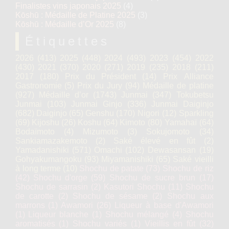
Finalistes vins japonais 2025
(4)
Kōshū : Médaille de Platine 2025
(3)
Kōshū : Médaille d’Or 2025
(8)
Étiquettes
2026
(413)
2025
(448)
2024
(493)
2023
(454)
2022
(430)
2021
(370)
2020
(271)
2019
(235)
2018
(211)
2017
(180)
Prix du Président
(14)
Prix Alliance
Gastronomie
(5)
Prix du Jury
(94)
Médaille de platine
(927)
Médaille d’or
(1743)
Junmai
(347)
Tokubetsu
Junmai
(103)
Junmai Ginjo
(336)
Junmai Daiginjo
(682)
Daiginjo
(65)
Genshu
(170)
Nigori
(12)
Sparkling
(69)
Kijoshu
(26)
Koshu
(64)
Kimoto
(80)
Yamahaï
(64)
Bodaïmoto
(4)
Mizumoto
(3)
Sokujomoto
(34)
Sankiamazakemoto
(2)
Saké élevé en fût
(2)
Yamadanishiki
(571)
Omachi
(102)
Dewasansan
(19)
Gohyakumangoku
(93)
Miyamanishiki
(65)
Saké vieilli
à long terme
(10)
Shochu de patate
(73)
Shochu de riz
(42)
Shochu d'orge
(59)
Shochu de sucre brun
(17)
Shochu de sarrasin
(2)
Kasutori Shochu
(11)
Shochu
de carotte
(2)
Shochu de sésame
(2)
Shochu aux
marrons
(1)
Awamori
(26)
Liqueur à base d'Awamori
(1)
Liqueur blanche
(1)
Shochu mélangé
(4)
Shochu
aromatisés
(1)
Shochu variés
(1)
Vieillis en fût
(32)