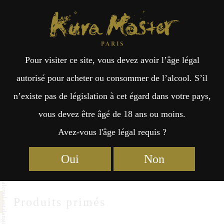
Kura Master Paris
Recherche
Kuramoto
Points de vente
Fr
日
Sakuramasamune
Pour visiter ce site, vous devez avoir l’âge légal
an
本
autorisé pour acheter ou consommer de l’alcool. S’il
Sakuramasamune CO., LTD.
n’existe pas de législation à cet égard dans votre pays,
çai
語
5-10-1 Uozakiminamimatchi, Higashinadaku, Kobe-city
vous devez être âgé de 18 ans ou moins.
Hyogo 658-0025
Avez-vous l'âge légal requis ?
s
https://www.sakuramasamune.co.jp
Oui
Non
Produits primés