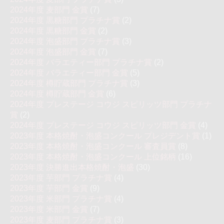
2024年度 麦部門 金賞
(7)
2024年度 黒糖部門 プラチナ賞
(2)
2024年度 黒糖部門 金賞
(2)
2024年度 泡盛部門 プラチナ賞
(3)
2024年度 泡盛部門 金賞
(7)
2024年度 バラエティー部門 プラチナ賞
(2)
2024年度 バラエティー部門 金賞
(5)
2024年度 樽貯蔵部門 プラチナ賞
(3)
2024年度 樽貯蔵部門 金賞
(6)
2024年度 プレステージ コウジ スピリッツ部門 プラチナ
賞
(2)
2024年度 プレステージ コウジ スピリッツ部門 金賞
(4)
2023年度 本格焼酎・泡盛コンクール プレジデント賞
(1)
2023年度 本格焼酎・泡盛コンクール 審査員賞
(8)
2023年度 本格焼酎・泡盛コンクール 上位銘柄
(16)
2023年度 決勝進出本格焼酎・泡盛
(30)
2023年度 芋部門 プラチナ賞
(4)
2023年度 芋部門 金賞
(9)
2023年度 米部門 プラチナ賞
(4)
2023年度 米部門 金賞
(7)
2023年度 麦部門 プラチナ賞
(3)