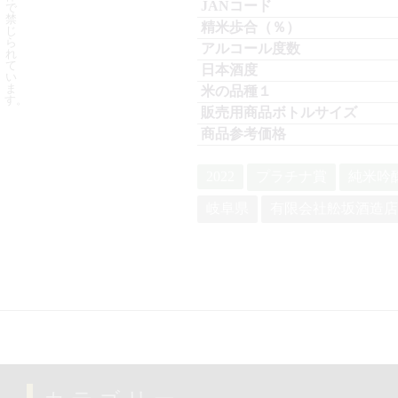
で
禁
じ
ら
れ
て
い
ま
す。
2022
プラチナ賞
純米吟
岐阜県
有限会社舩坂酒造店