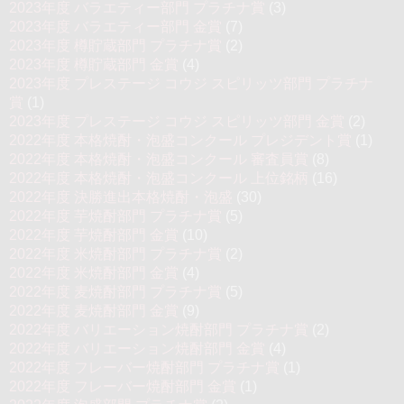
2023年度 バラエティー部門 プラチナ賞
(3)
2023年度 バラエティー部門 金賞
(7)
2023年度 樽貯蔵部門 プラチナ賞
(2)
2023年度 樽貯蔵部門 金賞
(4)
2023年度 プレステージ コウジ スピリッツ部門 プラチナ
賞
(1)
2023年度 プレステージ コウジ スピリッツ部門 金賞
(2)
2022年度 本格焼酎・泡盛コンクール プレジデント賞
(1)
2022年度 本格焼酎・泡盛コンクール 審査員賞
(8)
2022年度 本格焼酎・泡盛コンクール 上位銘柄
(16)
2022年度 決勝進出本格焼酎・泡盛
(30)
2022年度 芋焼酎部門 プラチナ賞
(5)
2022年度 芋焼酎部門 金賞
(10)
2022年度 米焼酎部門 プラチナ賞
(2)
2022年度 米焼酎部門 金賞
(4)
2022年度 麦焼酎部門 プラチナ賞
(5)
2022年度 麦焼酎部門 金賞
(9)
2022年度 バリエーション焼酎部門 プラチナ賞
(2)
2022年度 バリエーション焼酎部門 金賞
(4)
2022年度 フレーバー焼酎部門 プラチナ賞
(1)
2022年度 フレーバー焼酎部門 金賞
(1)