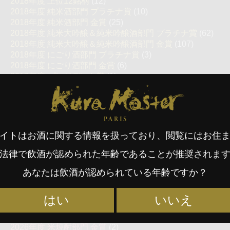
2018年度 上位12銘柄
(12)
2018年度 純米酒部門 プラチナ賞
(10)
2018年度 純米酒部門 金賞
(25)
2018年度 純米大吟醸＆純米吟醸酒部門 プラチナ賞
(62)
2018年度 純米大吟醸＆純米吟醸酒部門 金賞
(107)
2018年度 にごり酒部門 プラチナ賞
(3)
2018年度 にごり酒部門 金賞
(6)
2017年度 プレジデント賞
(1)
2017年度 審査員特別賞
(1)
Kura Master Paris
2017年度 上位10銘柄
(10)
2017年度 純米部門 プラチナ賞
(29)
2017年度 純米部門 金賞
(65)
2017年度 純米大吟醸部門 プラチナ賞
(28)
イトはお酒に関する情報を扱っており、閲覧にはお住
2017年度 純米大吟醸部門 金賞
(58)
本格焼酎・泡盛
(270)
法律で飲酒が認められた年齢であることが推奨されま
2026年度 本格焼酎・泡盛コンクール 審査員賞
(8)
あなたは飲酒が認められている年齢ですか？
2026年度 本格焼酎・泡盛コンクール 優秀賞
(16)
2026年度 決勝進出本格焼酎・泡盛
(24)
2026年度 芋焼酎部門 プラチナ賞
(3)
はい
いいえ
2026年度 芋焼酎部門 金賞
(7)
2026年度 米焼酎部門 プラチナ賞
(1)
2026年度 米焼酎部門 金賞
(2)