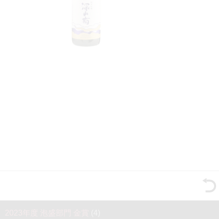
2023年度 泡盛部門 金賞
(4)