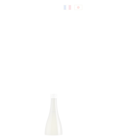
Fr
日
an
本
çai
語
s