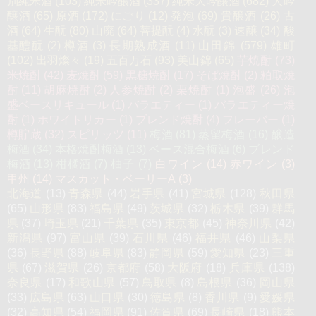
別純米酒
(103)
純米吟醸酒
(337)
純米大吟醸酒
(682)
大吟
醸酒
(65)
原酒
(172)
にごり
(12)
発泡
(69)
貴醸酒
(26)
古
酒
(64)
生酛
(80)
山廃
(64)
菩提酛
(4)
水酛
(3)
速醸
(34)
酸
基醴酛
(2)
樽酒
(3)
長期熟成酒
(11)
山田錦
(579)
雄町
(102)
出羽燦々
(19)
五百万石
(93)
美山錦
(65)
芋焼酎
(73)
米焼酎
(42)
麦焼酎
(59)
黒糖焼酎
(17)
そば焼酎
(2)
粕取焼
酎
(11)
胡麻焼酎
(2)
人参焼酎
(2)
栗焼酎
(1)
泡盛
(26)
泡
盛ベースリキュール
(1)
バラエティー
(1)
バラエティー焼
酎
(1)
ホワイトリカー
(1)
ブレンド焼酎
(4)
フレーバー
(1)
樽貯蔵
(32)
スピリッツ
(11)
梅酒
(81)
蒸留梅酒
(16)
醸造
梅酒
(34)
本格焼酎梅酒
(13)
ベース混合梅酒
(6)
ブレンド
梅酒
(13)
柑橘酒
(7)
柚子
(7)
白ワイン
(14)
赤ワイン
(3)
甲州
(14)
マスカット・ベーリーA
(3)
北海道
(13)
青森県
(44)
岩手県
(41)
宮城県
(128)
秋田県
(65)
山形県
(83)
福島県
(49)
茨城県
(32)
栃木県
(39)
群馬
県
(37)
埼玉県
(21)
千葉県
(35)
東京都
(45)
神奈川県
(42)
新潟県
(97)
富山県
(39)
石川県
(46)
福井県
(46)
山梨県
(36)
長野県
(88)
岐阜県
(83)
静岡県
(59)
愛知県
(23)
三重
県
(67)
滋賀県
(26)
京都府
(58)
大阪府
(18)
兵庫県
(138)
奈良県
(17)
和歌山県
(57)
鳥取県
(8)
島根県
(36)
岡山県
(33)
広島県
(63)
山口県
(30)
徳島県
(8)
香川県
(9)
愛媛県
(32)
高知県
(54)
福岡県
(91)
佐賀県
(69)
長崎県
(18)
熊本