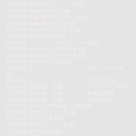
2026年度 麦焼酎部門 プラチナ賞
(2)
2026年度 麦焼酎部門 金賞
(4)
2026年度 黒糖焼酎部門 プラチナ賞
(1)
2026年度 黒糖焼酎部門 金賞
(1)
2026年度 泡盛部門 プラチナ賞
(1)
2026年度 泡盛部門 金賞
(2)
2026年度 バラエティー部門 プラチナ賞
(3)
2026年度 バラエティー部門 金賞
(4)
2026年度 樽貯蔵部門 プラチナ賞
(2)
2026年度 樽貯蔵部門 金賞
(3)
2026年度 クラフト コウジ スピリッツ部門 プラチナ賞
(1)
2026年度 クラフト コウジ スピリッツ部門 金賞
(2)
2025年度 本格焼酎・泡盛コンクール プレジデント賞
(1)
2025年度 本格焼酎・泡盛コンクール 審査員賞
(8)
2025年度 本格焼酎・泡盛コンクール 優秀賞
(17)
2025年度 決勝進出本格焼酎・泡盛
(28)
2025年度 芋部門 プラチナ賞
(4)
2025年度 芋部門 金賞
(10)
2025年度 米部門 プラチナ賞
(2)
2025年度 米部門 金賞
(4)