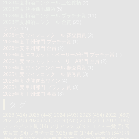
2023年度 梅酒コンクール 上位銘柄
(2)
2023年度 決勝進出梅酒
(5)
2023年度 梅酒コンクール プラチナ賞
(11)
2023年度 梅酒コンクール 金賞
(23)
ワイン
(17)
2026年度 ワインコンクール 審査員賞
(2)
2026年度 甲州部門 プラチナ賞
(1)
2026年度 甲州部門 金賞
(2)
2026年度 マスカット・ベーリーA部門 プラチナ賞
(1)
2026年度 マスカット・ベーリーA部門 金賞
(2)
2025年度 ワインコンクール 審査員賞
(1)
2025年度 ワインコンクール 優秀賞
(3)
2025年度 決勝進出ワイン
(4)
2025年度 甲州部門 プラチナ賞
(3)
2025年度 甲州部門 金賞
(8)
タグ
2026
(414)
2025
(448)
2024
(493)
2023
(454)
2022
(430)
2021
(370)
2020
(271)
2019
(235)
2018
(211)
2017
(180)
プレジデント賞
(14)
アリアンス ガストロノミー賞
(5)
審
査員賞
(94)
プラチナ賞
(928)
金賞
(1744)
純米酒
(347)
特