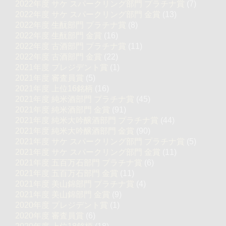
2022年度 サケ スパークリング部門 プラチナ賞
(7)
2022年度 サケ スパークリング部門 金賞
(13)
2022年度 生酛部門 プラチナ賞
(8)
2022年度 生酛部門 金賞
(16)
2022年度 古酒部門 プラチナ賞
(11)
2022年度 古酒部門 金賞
(22)
2021年度 プレジデント賞
(1)
2021年度 審査員賞
(5)
2021年度 上位16銘柄
(16)
2021年度 純米酒部門 プラチナ賞
(45)
2021年度 純米酒部門 金賞
(91)
2021年度 純米大吟醸酒部門 プラチナ賞
(44)
2021年度 純米大吟醸酒部門 金賞
(90)
2021年度 サケ スパークリング部門 プラチナ賞
(5)
2021年度 サケ スパークリング部門 金賞
(11)
2021年度 五百万石部門 プラチナ賞
(6)
2021年度 五百万石部門 金賞
(11)
2021年度 美山錦部門 プラチナ賞
(4)
2021年度 美山錦部門 金賞
(9)
2020年度 プレジデント賞
(1)
2020年度 審査員賞
(6)