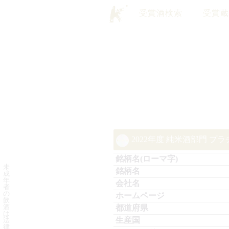
受賞酒検索
受賞蔵
2022年度 純米酒部門 プ
未
成
年
者
の
飲
酒
は
法
律