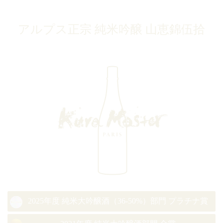
アルプス正宗 純米吟醸 山恵錦伍拾
2025年度 純米大吟醸酒（36-50%）部門 プラチナ賞