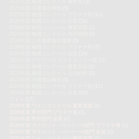
2025年度 梅酒コンクール 優秀賞
(3)
2025年度 決勝進出梅酒
(5)
2025年度 梅酒コンクール プラチナ賞
(11)
2025年度 梅酒コンクール 金賞
(14)
2024年度 梅酒コンクール 審査員賞
(1)
2024年度 梅酒コンクール TOP銘柄
(3)
2024年度 二次審査進出梅酒
(5)
2024年度 梅酒コンクール プラチナ賞
(7)
2024年度 梅酒コンクール 金賞
(19)
2023年度 アリアンス ガストロノミー賞
(1)
2023年度 梅酒コンクール 審査員賞
(1)
2023年度 梅酒コンクール 上位銘柄
(2)
2023年度 決勝進出梅酒
(5)
2023年度 梅酒コンクール プラチナ賞
(11)
2023年度 梅酒コンクール 金賞
(23)
ワイン
(17)
2026年度 ワインコンクール 審査員賞
(2)
2026年度 甲州部門 プラチナ賞
(1)
2026年度 甲州部門 金賞
(2)
2026年度 マスカット・ベーリーA部門 プラチナ賞
(1)
2026年度 マスカット・ベーリーA部門 金賞
(2)
2025年度 ワインコンクール 審査員賞
(1)