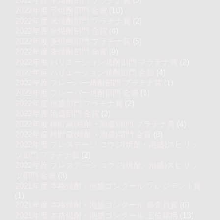
2022年度 芋焼酎部門 プラチナ賞
(5)
2022年度 芋焼酎部門 金賞
(10)
2022年度 米焼酎部門 プラチナ賞
(2)
2022年度 米焼酎部門 金賞
(4)
2022年度 麦焼酎部門 プラチナ賞
(5)
2022年度 麦焼酎部門 金賞
(9)
2022年度 バリエーション焼酎部門 プラチナ賞
(2)
2022年度 バリエーション焼酎部門 金賞
(4)
2022年度 フレーバー焼酎部門 プラチナ賞
(1)
2022年度 フレーバー焼酎部門 金賞
(1)
2022年度 泡盛部門 プラチナ賞
(2)
2022年度 泡盛部門 金賞
(2)
2022年度 樽貯蔵(焼酎・泡盛)部門 プラチナ賞
(4)
2022年度 樽貯蔵(焼酎・泡盛)部門 金賞
(8)
2022年度 プレステージ コウジ(焼酎・泡盛)スピリッ
ツ部門 プラチナ賞
(2)
2022年度 プレステージ コウジ(焼酎・泡盛)スピリッ
ツ部門 金賞
(3)
2021年度 本格焼酎・泡盛コンクール プレジデント賞
(1)
2021年度 本格焼酎・泡盛コンクール 審査員賞
(6)
2021年度 本格焼酎・泡盛コンクール 上位銘柄
(13)