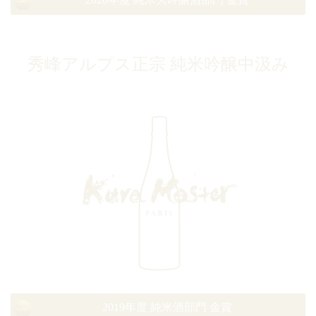
秀峰アルプス正宗 純米吟醸中汲み
2019年度 純米酒部門 金賞