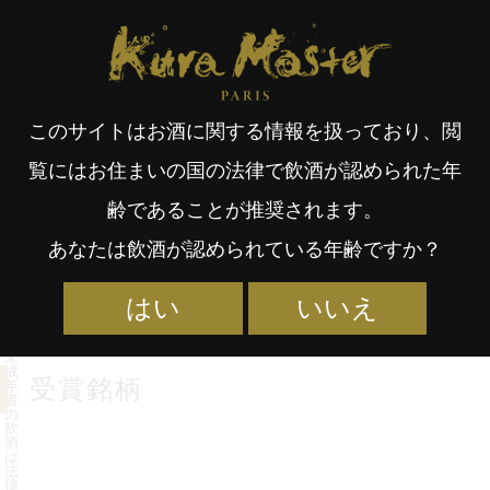
Kura Master Paris
受賞酒検索
受賞蔵元一覧
受賞酒取扱店
Fr
日
株式会社亀田屋酒造店
このサイトはお酒に関する情報を扱っており、閲
an
本
覧にはお住まいの国の法律で飲酒が認められた年
390-0852
長野県松本市島立2748 Shimadachi, Matsumoto
齢であることが推奨されます。
çai
語
あなたは飲酒が認められている年齢ですか？
https://kametaya.com
はい
いいえ
s
未
成
受賞銘柄
年
者
の
飲
酒
は
法
律