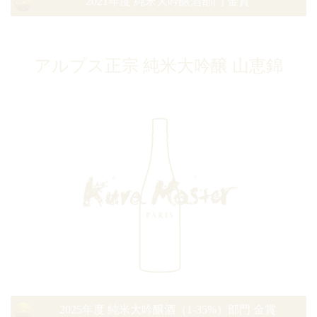
2021年度 純米大吟醸酒部門 金賞
アルプス正宗 純米大吟醸 山恵錦
2025年度 純米大吟醸酒（1-35%）部門 金賞