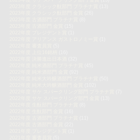
2023年度 クラシック酛部門 プラチナ賞
(13)
2023年度 クラシック酛部門 金賞
(26)
2023年度 古酒部門 プラチナ賞
(8)
2023年度 古酒部門 金賞
(15)
2022年度 プレジデント賞
(1)
2022年度 アリアンス ガストロノミー賞
(1)
2022年度 審査員賞
(5)
2022年度 上位16銘柄
(16)
2022年度 決勝進出日本酒
(32)
2022年度 純米酒部門 プラチナ賞
(45)
2022年度 純米酒部門 金賞
(92)
2022年度 純米大吟醸酒部門 プラチナ賞
(50)
2022年度 純米大吟醸酒部門 金賞
(102)
2022年度 サケ スパークリング部門 プラチナ賞
(7)
2022年度 サケ スパークリング部門 金賞
(13)
2022年度 生酛部門 プラチナ賞
(8)
2022年度 生酛部門 金賞
(16)
2022年度 古酒部門 プラチナ賞
(11)
2022年度 古酒部門 金賞
(22)
2021年度 プレジデント賞
(1)
2021年度 審査員賞
(5)