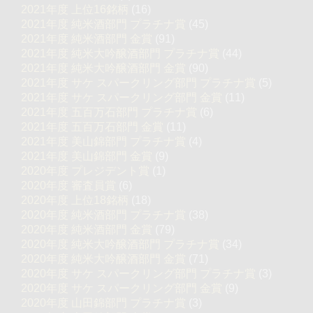
2021年度 上位16銘柄
(16)
2021年度 純米酒部門 プラチナ賞
(45)
2021年度 純米酒部門 金賞
(91)
2021年度 純米大吟醸酒部門 プラチナ賞
(44)
2021年度 純米大吟醸酒部門 金賞
(90)
2021年度 サケ スパークリング部門 プラチナ賞
(5)
2021年度 サケ スパークリング部門 金賞
(11)
2021年度 五百万石部門 プラチナ賞
(6)
2021年度 五百万石部門 金賞
(11)
2021年度 美山錦部門 プラチナ賞
(4)
2021年度 美山錦部門 金賞
(9)
2020年度 プレジデント賞
(1)
2020年度 審査員賞
(6)
2020年度 上位18銘柄
(18)
2020年度 純米酒部門 プラチナ賞
(38)
2020年度 純米酒部門 金賞
(79)
2020年度 純米大吟醸酒部門 プラチナ賞
(34)
2020年度 純米大吟醸酒部門 金賞
(71)
2020年度 サケ スパークリング部門 プラチナ賞
(3)
2020年度 サケ スパークリング部門 金賞
(9)
2020年度 山田錦部門 プラチナ賞
(3)