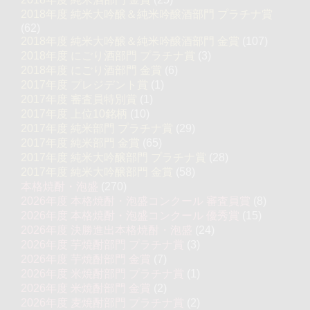
2018年度 純米大吟醸＆純米吟醸酒部門 プラチナ賞
(62)
2018年度 純米大吟醸＆純米吟醸酒部門 金賞
(107)
2018年度 にごり酒部門 プラチナ賞
(3)
2018年度 にごり酒部門 金賞
(6)
2017年度 プレジデント賞
(1)
2017年度 審査員特別賞
(1)
2017年度 上位10銘柄
(10)
2017年度 純米部門 プラチナ賞
(29)
2017年度 純米部門 金賞
(65)
2017年度 純米大吟醸部門 プラチナ賞
(28)
2017年度 純米大吟醸部門 金賞
(58)
本格焼酎・泡盛
(270)
2026年度 本格焼酎・泡盛コンクール 審査員賞
(8)
2026年度 本格焼酎・泡盛コンクール 優秀賞
(15)
2026年度 決勝進出本格焼酎・泡盛
(24)
2026年度 芋焼酎部門 プラチナ賞
(3)
2026年度 芋焼酎部門 金賞
(7)
2026年度 米焼酎部門 プラチナ賞
(1)
2026年度 米焼酎部門 金賞
(2)
2026年度 麦焼酎部門 プラチナ賞
(2)