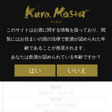
Kura Master Paris
受賞酒検索
受賞蔵元一覧
受賞酒取扱店
Fr
日
このサイトはお酒に関する情報を扱っており、閲
an
本
達磨正宗 熟成三年
覧にはお住まいの国の法律で飲酒が認められた年
齢であることが推奨されます。
çai
語
あなたは飲酒が認められている年齢ですか？
2022年度 古酒部門 金賞
はい
いいえ
s
DARUMA MASAMUNE Jukusei 3 ans
未
成
年
者
達磨正宗 熟成三年
の
飲
酒
は
合資会社 白木恒助商店
法
律