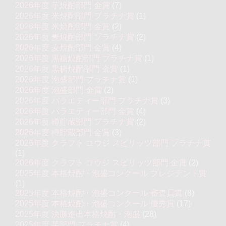
2026年度 芋焼酎部門 金賞
(7)
2026年度 米焼酎部門 プラチナ賞
(1)
2026年度 米焼酎部門 金賞
(2)
2026年度 麦焼酎部門 プラチナ賞
(2)
2026年度 麦焼酎部門 金賞
(4)
2026年度 黒糖焼酎部門 プラチナ賞
(1)
2026年度 黒糖焼酎部門 金賞
(1)
2026年度 泡盛部門 プラチナ賞
(1)
2026年度 泡盛部門 金賞
(2)
2026年度 バラエティー部門 プラチナ賞
(3)
2026年度 バラエティー部門 金賞
(4)
2026年度 樽貯蔵部門 プラチナ賞
(2)
2026年度 樽貯蔵部門 金賞
(3)
2026年度 クラフト コウジ スピリッツ部門 プラチナ賞
(1)
2026年度 クラフト コウジ スピリッツ部門 金賞
(2)
2025年度 本格焼酎・泡盛コンクール プレジデント賞
(1)
2025年度 本格焼酎・泡盛コンクール 審査員賞
(8)
2025年度 本格焼酎・泡盛コンクール 優秀賞
(17)
2025年度 決勝進出本格焼酎・泡盛
(28)
2025年度 芋部門 プラチナ賞
(4)