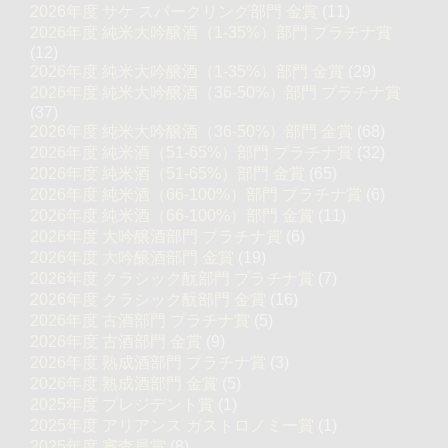
2026年度 サケ スパークリング部門 金賞
(11)
2026年度 純米大吟醸酒（1-35%）部門 プラチナ賞
(12)
2026年度 純米大吟醸酒（1-35%）部門 金賞
(29)
2026年度 純米大吟醸酒（36-50%）部門 プラチナ賞
(37)
2026年度 純米大吟醸酒（36-50%）部門 金賞
(68)
2026年度 純米酒（51-65%）部門 プラチナ賞
(32)
2026年度 純米酒（51-65%）部門 金賞
(65)
2026年度 純米酒（66-100%）部門 プラチナ賞
(6)
2026年度 純米酒（66-100%）部門 金賞
(11)
2026年度 大吟醸酒部門 プラチナ賞
(6)
2026年度 大吟醸酒部門 金賞
(19)
2026年度 クラシック酛部門 プラチナ賞
(7)
2026年度 クラシック酛部門 金賞
(16)
2026年度 古酒部門 プラチナ賞
(5)
2026年度 古酒部門 金賞
(9)
2026年度 熟成酒部門 プラチナ賞
(3)
2026年度 熟成酒部門 金賞
(5)
2025年度 プレジデント賞
(1)
2025年度 アリアンス ガストロノミー賞
(1)
2025年度 審査員賞
(8)