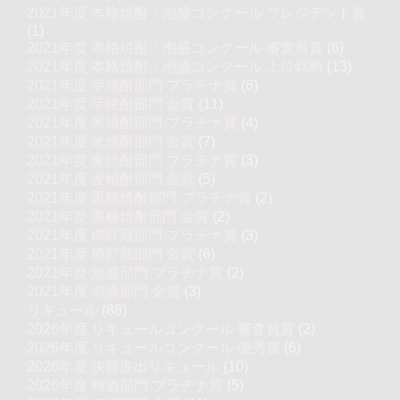
2021年度 本格焼酎・泡盛コンクール プレジデント賞
(1)
2021年度 本格焼酎・泡盛コンクール 審査員賞
(6)
2021年度 本格焼酎・泡盛コンクール 上位銘柄
(13)
2021年度 芋焼酎部門 プラチナ賞
(6)
2021年度 芋焼酎部門 金賞
(11)
2021年度 米焼酎部門 プラチナ賞
(4)
2021年度 米焼酎部門 金賞
(7)
2021年度 麦焼酎部門 プラチナ賞
(3)
2021年度 麦焼酎部門 金賞
(5)
2021年度 黒糖焼酎部門 プラチナ賞
(2)
2021年度 黒糖焼酎部門 金賞
(2)
2021年度 樽貯蔵部門 プラチナ賞
(3)
2021年度 樽貯蔵部門 金賞
(6)
2021年度 泡盛部門 プラチナ賞
(2)
2021年度 泡盛部門 金賞
(3)
リキュール
(88)
2026年度 リキュールコンクール 審査員賞
(2)
2026年度 リキュールコンクール 優秀賞
(6)
2026年度 決勝進出リキュール
(10)
2026年度 梅酒部門 プラチナ賞
(5)