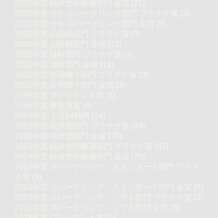
2020年度 純米大吟醸酒部門 金賞
(71)
2020年度 サケ スパークリング部門 プラチナ賞
(3)
2020年度 サケ スパークリング部門 金賞
(9)
2020年度 山田錦部門 プラチナ賞
(3)
2020年度 山田錦部門 金賞
(15)
2020年度 雄町部門 プラチナ賞
(3)
2020年度 雄町部門 金賞
(11)
2020年度 出羽燦々部門 プラチナ賞
(3)
2020年度 出羽燦々部門 金賞
(3)
2019年度 プレジデント賞
(1)
2019年度 審査員賞
(4)
2019年度 上位14銘柄
(14)
2019年度 純米酒部門 プラチナ賞
(34)
2019年度 純米酒部門 金賞
(78)
2019年度 純米大吟醸酒部門 プラチナ賞
(32)
2019年度 純米大吟醸酒部門 金賞
(75)
2019年度 スパークリング・スタンダード部門 プラチ
ナ賞
(3)
2019年度 スパークリング・スタンダード部門 金賞
(7)
2019年度 スパークリング・ソフト部門 プラチナ賞
(3)
2019年度 スパークリング・ソフト部門 金賞
(3)
2018年度 プレジデント賞
(1)