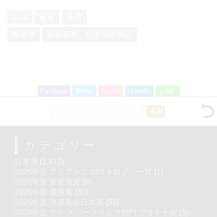
2022
金賞
古酒
岐阜県
合資会社 白木恒助商店
Facebook
Twitter
Pocket
LinkedIn
LINE
検
索:
カテゴリー
日本酒
(1,912)
2026年度 アリアンス ガストロノミー賞
(1)
2026年度 審査員賞
(9)
2026年度 優秀賞
(30)
2026年度 決勝進出日本酒
(55)
2026年度 サケ スパークリング部門 プラチナ賞
(5)