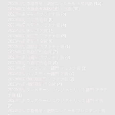
2023年度 本格焼酎・泡盛コンクール 上位銘柄
(16)
2023年度 決勝進出本格焼酎・泡盛
(30)
2023年度 芋部門 プラチナ賞
(4)
2023年度 芋部門 金賞
(9)
2023年度 米部門 プラチナ賞
(4)
2023年度 米部門 金賞
(7)
2023年度 麦部門 プラチナ賞
(3)
2023年度 麦部門 金賞
(6)
2023年度 黒糖部門 プラチナ賞
(1)
2023年度 黒糖部門 金賞
(2)
2023年度 泡盛部門 プラチナ賞
(2)
2023年度 泡盛部門 金賞
(4)
2023年度 バラエティー部門 プラチナ賞
(3)
2023年度 バラエティー部門 金賞
(7)
2023年度 樽貯蔵部門 プラチナ賞
(2)
2023年度 樽貯蔵部門 金賞
(4)
2023年度 プレステージ コウジ スピリッツ部門 プラチ
ナ賞
(1)
2023年度 プレステージ コウジ スピリッツ部門 金賞
(2)
2022年度 本格焼酎・泡盛コンクール プレジデント賞