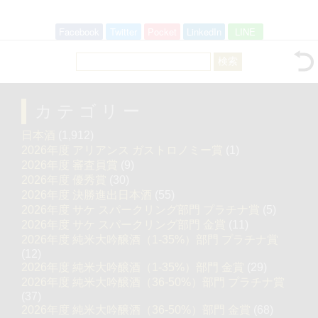
Facebook
Twitter
Pocket
LinkedIn
LINE
検
索:
カテゴリー
日本酒
(1,912)
2026年度 アリアンス ガストロノミー賞
(1)
2026年度 審査員賞
(9)
2026年度 優秀賞
(30)
2026年度 決勝進出日本酒
(55)
2026年度 サケ スパークリング部門 プラチナ賞
(5)
2026年度 サケ スパークリング部門 金賞
(11)
2026年度 純米大吟醸酒（1-35%）部門 プラチナ賞
(12)
2026年度 純米大吟醸酒（1-35%）部門 金賞
(29)
2026年度 純米大吟醸酒（36-50%）部門 プラチナ賞
(37)
2026年度 純米大吟醸酒（36-50%）部門 金賞
(68)