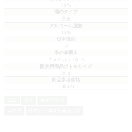
58
%
原酒
16
%
-2
キヌヒカリ
100
720
ml
1500 JPY
2022
金賞
純米吟醸酒
徳島県
株式会社本家松浦酒造場