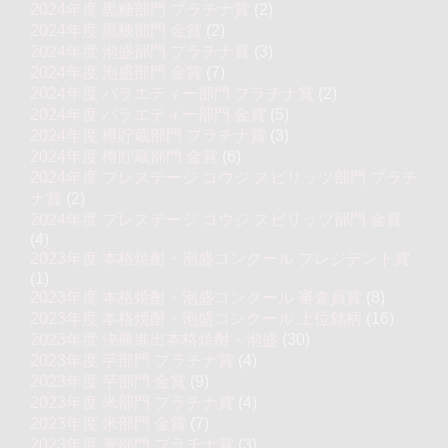
2024年度 黒糖部門 プラチナ賞
(2)
2024年度 黒糖部門 金賞
(2)
2024年度 泡盛部門 プラチナ賞
(3)
2024年度 泡盛部門 金賞
(7)
2024年度 バラエティー部門 プラチナ賞
(2)
2024年度 バラエティー部門 金賞
(5)
2024年度 樽貯蔵部門 プラチナ賞
(3)
2024年度 樽貯蔵部門 金賞
(6)
2024年度 プレステージ コウジ スピリッツ部門 プラチ
ナ賞
(2)
2024年度 プレステージ コウジ スピリッツ部門 金賞
(4)
2023年度 本格焼酎・泡盛コンクール プレジデント賞
(1)
2023年度 本格焼酎・泡盛コンクール 審査員賞
(8)
2023年度 本格焼酎・泡盛コンクール 上位銘柄
(16)
2023年度 決勝進出本格焼酎・泡盛
(30)
2023年度 芋部門 プラチナ賞
(4)
2023年度 芋部門 金賞
(9)
2023年度 米部門 プラチナ賞
(4)
2023年度 米部門 金賞
(7)
2023年度 麦部門 プラチナ賞
(3)