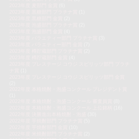
2023年度 麦部門 金賞
(6)
2023年度 黒糖部門 プラチナ賞
(1)
2023年度 黒糖部門 金賞
(2)
2023年度 泡盛部門 プラチナ賞
(2)
2023年度 泡盛部門 金賞
(4)
2023年度 バラエティー部門 プラチナ賞
(3)
2023年度 バラエティー部門 金賞
(7)
2023年度 樽貯蔵部門 プラチナ賞
(2)
2023年度 樽貯蔵部門 金賞
(4)
2023年度 プレステージ コウジ スピリッツ部門 プラチ
ナ賞
(1)
2023年度 プレステージ コウジ スピリッツ部門 金賞
(2)
2022年度 本格焼酎・泡盛コンクール プレジデント賞
(1)
2022年度 本格焼酎・泡盛コンクール 審査員賞
(8)
2022年度 本格焼酎・泡盛コンクール 上位銘柄
(16)
2022年度 決勝進出本格焼酎・泡盛
(30)
2022年度 芋焼酎部門 プラチナ賞
(5)
2022年度 芋焼酎部門 金賞
(10)
2022年度 米焼酎部門 プラチナ賞
(2)