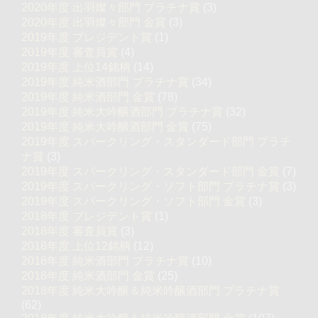
2020年度 出羽燦々部門 プラチナ賞
(3)
2020年度 出羽燦々部門 金賞
(3)
2019年度 プレジデント賞
(1)
2019年度 審査員賞
(4)
2019年度 上位14銘柄
(14)
2019年度 純米酒部門 プラチナ賞
(34)
2019年度 純米酒部門 金賞
(78)
2019年度 純米大吟醸酒部門 プラチナ賞
(32)
2019年度 純米大吟醸酒部門 金賞
(75)
2019年度 スパークリング・スタンダード部門 プラチ
ナ賞
(3)
2019年度 スパークリング・スタンダード部門 金賞
(7)
2019年度 スパークリング・ソフト部門 プラチナ賞
(3)
2019年度 スパークリング・ソフト部門 金賞
(3)
2018年度 プレジデント賞
(1)
2018年度 審査員賞
(3)
2018年度 上位12銘柄
(12)
2018年度 純米酒部門 プラチナ賞
(10)
2018年度 純米酒部門 金賞
(25)
2018年度 純米大吟醸＆純米吟醸酒部門 プラチナ賞
(62)