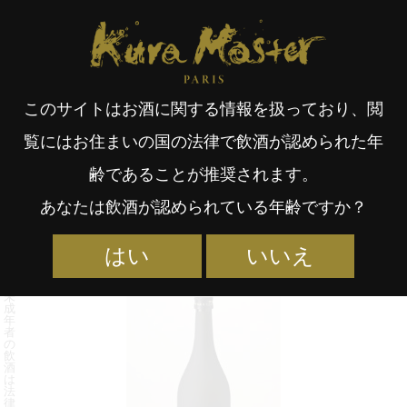
Kura Master Paris
受賞酒検索
受賞蔵元一覧
受賞酒取扱店
Fr
日
このサイトはお酒に関する情報を扱っており、閲
an
本
鳴門鯛 純米吟醸原酒 上勝
覧にはお住まいの国の法律で飲酒が認められた年
齢であることが推奨されます。
çai
語
あなたは飲酒が認められている年齢ですか？
2022年度 純米酒部門 金賞
はい
いいえ
s
未
成
年
者
の
飲
酒
は
法
律