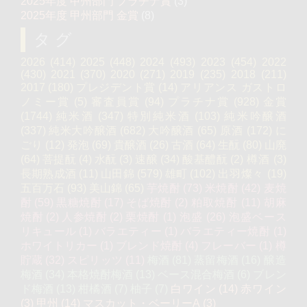
2025年度 甲州部門 プラチナ賞
(3)
2025年度 甲州部門 金賞
(8)
タグ
2026
(414)
2025
(448)
2024
(493)
2023
(454)
2022
(430)
2021
(370)
2020
(271)
2019
(235)
2018
(211)
2017
(180)
プレジデント賞
(14)
アリアンス ガストロ
ノミー賞
(5)
審査員賞
(94)
プラチナ賞
(928)
金賞
(1744)
純米酒
(347)
特別純米酒
(103)
純米吟醸酒
(337)
純米大吟醸酒
(682)
大吟醸酒
(65)
原酒
(172)
に
ごり
(12)
発泡
(69)
貴醸酒
(26)
古酒
(64)
生酛
(80)
山廃
(64)
菩提酛
(4)
水酛
(3)
速醸
(34)
酸基醴酛
(2)
樽酒
(3)
長期熟成酒
(11)
山田錦
(579)
雄町
(102)
出羽燦々
(19)
五百万石
(93)
美山錦
(65)
芋焼酎
(73)
米焼酎
(42)
麦焼
酎
(59)
黒糖焼酎
(17)
そば焼酎
(2)
粕取焼酎
(11)
胡麻
焼酎
(2)
人参焼酎
(2)
栗焼酎
(1)
泡盛
(26)
泡盛ベース
リキュール
(1)
バラエティー
(1)
バラエティー焼酎
(1)
ホワイトリカー
(1)
ブレンド焼酎
(4)
フレーバー
(1)
樽
貯蔵
(32)
スピリッツ
(11)
梅酒
(81)
蒸留梅酒
(16)
醸造
梅酒
(34)
本格焼酎梅酒
(13)
ベース混合梅酒
(6)
ブレン
ド梅酒
(13)
柑橘酒
(7)
柚子
(7)
白ワイン
(14)
赤ワイン
(3)
甲州
(14)
マスカット・ベーリーA
(3)