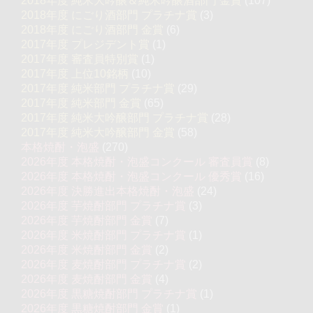
2018年度 純米大吟醸＆純米吟醸酒部門 金賞
(107)
2018年度 にごり酒部門 プラチナ賞
(3)
2018年度 にごり酒部門 金賞
(6)
2017年度 プレジデント賞
(1)
2017年度 審査員特別賞
(1)
2017年度 上位10銘柄
(10)
2017年度 純米部門 プラチナ賞
(29)
2017年度 純米部門 金賞
(65)
2017年度 純米大吟醸部門 プラチナ賞
(28)
2017年度 純米大吟醸部門 金賞
(58)
本格焼酎・泡盛
(270)
2026年度 本格焼酎・泡盛コンクール 審査員賞
(8)
2026年度 本格焼酎・泡盛コンクール 優秀賞
(16)
2026年度 決勝進出本格焼酎・泡盛
(24)
2026年度 芋焼酎部門 プラチナ賞
(3)
2026年度 芋焼酎部門 金賞
(7)
2026年度 米焼酎部門 プラチナ賞
(1)
2026年度 米焼酎部門 金賞
(2)
2026年度 麦焼酎部門 プラチナ賞
(2)
2026年度 麦焼酎部門 金賞
(4)
2026年度 黒糖焼酎部門 プラチナ賞
(1)
2026年度 黒糖焼酎部門 金賞
(1)