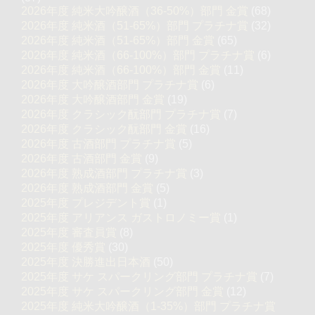
2026年度 純米大吟醸酒（36-50%）部門 金賞
(68)
2026年度 純米酒（51-65%）部門 プラチナ賞
(32)
2026年度 純米酒（51-65%）部門 金賞
(65)
2026年度 純米酒（66-100%）部門 プラチナ賞
(6)
2026年度 純米酒（66-100%）部門 金賞
(11)
2026年度 大吟醸酒部門 プラチナ賞
(6)
2026年度 大吟醸酒部門 金賞
(19)
2026年度 クラシック酛部門 プラチナ賞
(7)
2026年度 クラシック酛部門 金賞
(16)
2026年度 古酒部門 プラチナ賞
(5)
2026年度 古酒部門 金賞
(9)
2026年度 熟成酒部門 プラチナ賞
(3)
2026年度 熟成酒部門 金賞
(5)
2025年度 プレジデント賞
(1)
2025年度 アリアンス ガストロノミー賞
(1)
2025年度 審査員賞
(8)
2025年度 優秀賞
(30)
2025年度 決勝進出日本酒
(50)
2025年度 サケ スパークリング部門 プラチナ賞
(7)
2025年度 サケ スパークリング部門 金賞
(12)
2025年度 純米大吟醸酒（1-35%）部門 プラチナ賞