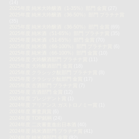
(14)
2025年度 純米大吟醸酒（1-35%）部門 金賞
(27)
2025年度 純米大吟醸酒（36-50%）部門 プラチナ賞
(35)
2025年度 純米大吟醸酒（36-50%）部門 金賞
(69)
2025年度 純米酒（51-65%）部門 プラチナ賞
(35)
2025年度 純米酒（51-65%）部門 金賞
(70)
2025年度 純米酒（66-100%）部門 プラチナ賞
(6)
2025年度 純米酒（66-100%）部門 金賞
(10)
2025年度 大吟醸酒部門 プラチナ賞
(11)
2025年度 大吟醸酒部門 金賞
(18)
2025年度 クラシック酛部門 プラチナ賞
(8)
2025年度 クラシック酛部門 金賞
(17)
2025年度 古酒部門 プラチナ賞
(7)
2025年度 古酒部門 金賞
(12)
2024年度 プレジデント賞
(1)
2024年度 アリアンス ガストロノミー賞
(1)
2024年度 審査員賞
(6)
2024年度 TOP銘柄
(24)
2024年度 二次審査進出日本酒
(40)
2024年度 純米酒部門 プラチナ賞
(41)
2024年度 純米酒部門 金賞
(82)