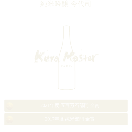
純米吟醸 今代司
2021年度 五百万石部門 金賞
2017年度 純米部門 金賞