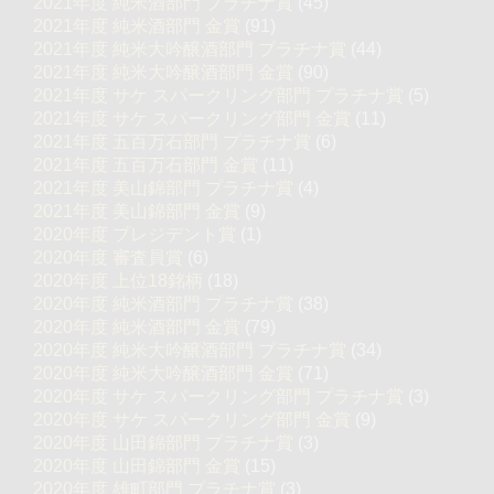
2021年度 純米酒部門 プラチナ賞
(45)
2021年度 純米酒部門 金賞
(91)
2021年度 純米大吟醸酒部門 プラチナ賞
(44)
2021年度 純米大吟醸酒部門 金賞
(90)
2021年度 サケ スパークリング部門 プラチナ賞
(5)
2021年度 サケ スパークリング部門 金賞
(11)
2021年度 五百万石部門 プラチナ賞
(6)
2021年度 五百万石部門 金賞
(11)
2021年度 美山錦部門 プラチナ賞
(4)
2021年度 美山錦部門 金賞
(9)
2020年度 プレジデント賞
(1)
2020年度 審査員賞
(6)
2020年度 上位18銘柄
(18)
2020年度 純米酒部門 プラチナ賞
(38)
2020年度 純米酒部門 金賞
(79)
2020年度 純米大吟醸酒部門 プラチナ賞
(34)
2020年度 純米大吟醸酒部門 金賞
(71)
2020年度 サケ スパークリング部門 プラチナ賞
(3)
2020年度 サケ スパークリング部門 金賞
(9)
2020年度 山田錦部門 プラチナ賞
(3)
2020年度 山田錦部門 金賞
(15)
2020年度 雄町部門 プラチナ賞
(3)