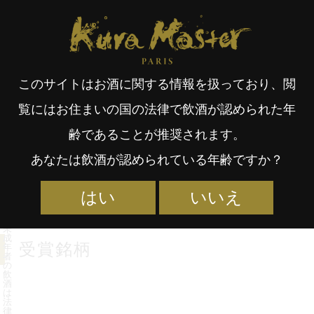
Kura Master Paris
受賞酒検索
受賞蔵元一覧
受賞酒取扱店
Fr
日
今代司酒造株式会社
このサイトはお酒に関する情報を扱っており、閲
an
本
覧にはお住まいの国の法律で飲酒が認められた年
950-0074
新潟県新潟市中央区鏡が岡1-1
齢であることが推奨されます。
çai
語
あなたは飲酒が認められている年齢ですか？
http://imayotsukasa.co.jp
はい
いいえ
s
未
成
受賞銘柄
年
者
の
飲
酒
は
法
律