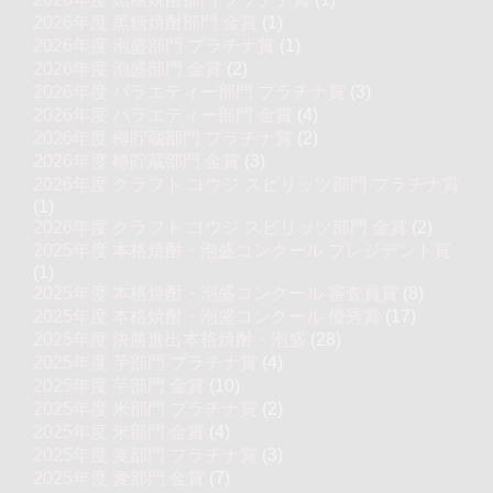
2026年度 黒糖焼酎部門 金賞
(1)
2026年度 泡盛部門 プラチナ賞
(1)
2026年度 泡盛部門 金賞
(2)
2026年度 バラエティー部門 プラチナ賞
(3)
2026年度 バラエティー部門 金賞
(4)
2026年度 樽貯蔵部門 プラチナ賞
(2)
2026年度 樽貯蔵部門 金賞
(3)
2026年度 クラフト コウジ スピリッツ部門 プラチナ賞
(1)
2026年度 クラフト コウジ スピリッツ部門 金賞
(2)
2025年度 本格焼酎・泡盛コンクール プレジデント賞
(1)
2025年度 本格焼酎・泡盛コンクール 審査員賞
(8)
2025年度 本格焼酎・泡盛コンクール 優秀賞
(17)
2025年度 決勝進出本格焼酎・泡盛
(28)
2025年度 芋部門 プラチナ賞
(4)
2025年度 芋部門 金賞
(10)
2025年度 米部門 プラチナ賞
(2)
2025年度 米部門 金賞
(4)
2025年度 麦部門 プラチナ賞
(3)
2025年度 麦部門 金賞
(7)