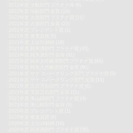
2022年度 生酛部門 プラチナ賞
(8)
2022年度 生酛部門 金賞
(16)
2022年度 古酒部門 プラチナ賞
(11)
2022年度 古酒部門 金賞
(22)
2021年度 プレジデント賞
(1)
2021年度 審査員賞
(5)
2021年度 上位16銘柄
(16)
2021年度 純米酒部門 プラチナ賞
(45)
2021年度 純米酒部門 金賞
(91)
2021年度 純米大吟醸酒部門 プラチナ賞
(44)
2021年度 純米大吟醸酒部門 金賞
(90)
2021年度 サケ スパークリング部門 プラチナ賞
(5)
2021年度 サケ スパークリング部門 金賞
(11)
2021年度 五百万石部門 プラチナ賞
(6)
2021年度 五百万石部門 金賞
(11)
2021年度 美山錦部門 プラチナ賞
(4)
2021年度 美山錦部門 金賞
(9)
2020年度 プレジデント賞
(1)
2020年度 審査員賞
(6)
2020年度 上位18銘柄
(18)
2020年度 純米酒部門 プラチナ賞
(38)