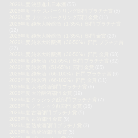
2026年度 決勝進出日本酒
(55)
2026年度 サケ スパークリング部門 プラチナ賞
(5)
2026年度 サケ スパークリング部門 金賞
(11)
2026年度 純米大吟醸酒（1-35%）部門 プラチナ賞
(12)
2026年度 純米大吟醸酒（1-35%）部門 金賞
(29)
2026年度 純米大吟醸酒（36-50%）部門 プラチナ賞
(37)
2026年度 純米大吟醸酒（36-50%）部門 金賞
(68)
2026年度 純米酒（51-65%）部門 プラチナ賞
(32)
2026年度 純米酒（51-65%）部門 金賞
(65)
2026年度 純米酒（66-100%）部門 プラチナ賞
(6)
2026年度 純米酒（66-100%）部門 金賞
(11)
2026年度 大吟醸酒部門 プラチナ賞
(6)
2026年度 大吟醸酒部門 金賞
(19)
2026年度 クラシック酛部門 プラチナ賞
(7)
2026年度 クラシック酛部門 金賞
(16)
2026年度 古酒部門 プラチナ賞
(5)
2026年度 古酒部門 金賞
(9)
2026年度 熟成酒部門 プラチナ賞
(3)
2026年度 熟成酒部門 金賞
(5)