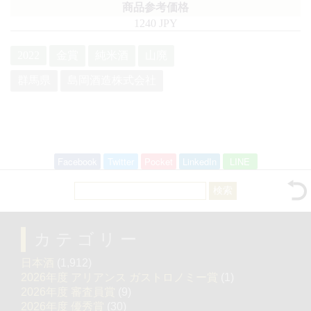
1240 JPY
2022
金賞
純米酒
山廃
群馬県
島岡酒造株式会社
Facebook
Twitter
Pocket
LinkedIn
LINE
検
索:
カテゴリー
日本酒
(1,912)
2026年度 アリアンス ガストロノミー賞
(1)
2026年度 審査員賞
(9)
2026年度 優秀賞
(30)