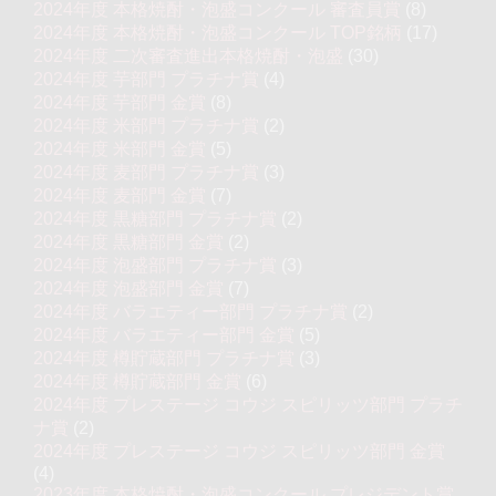
2024年度 本格焼酎・泡盛コンクール 審査員賞
(8)
2024年度 本格焼酎・泡盛コンクール TOP銘柄
(17)
2024年度 二次審査進出本格焼酎・泡盛
(30)
2024年度 芋部門 プラチナ賞
(4)
2024年度 芋部門 金賞
(8)
2024年度 米部門 プラチナ賞
(2)
2024年度 米部門 金賞
(5)
2024年度 麦部門 プラチナ賞
(3)
2024年度 麦部門 金賞
(7)
2024年度 黒糖部門 プラチナ賞
(2)
2024年度 黒糖部門 金賞
(2)
2024年度 泡盛部門 プラチナ賞
(3)
2024年度 泡盛部門 金賞
(7)
2024年度 バラエティー部門 プラチナ賞
(2)
2024年度 バラエティー部門 金賞
(5)
2024年度 樽貯蔵部門 プラチナ賞
(3)
2024年度 樽貯蔵部門 金賞
(6)
2024年度 プレステージ コウジ スピリッツ部門 プラチ
ナ賞
(2)
2024年度 プレステージ コウジ スピリッツ部門 金賞
(4)
2023年度 本格焼酎・泡盛コンクール プレジデント賞