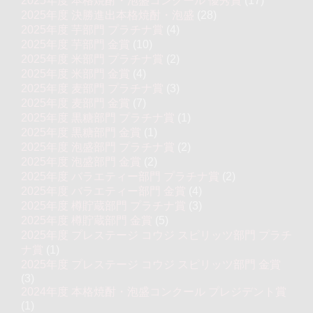
2025年度 本格焼酎・泡盛コンクール 優秀賞
(17)
2025年度 決勝進出本格焼酎・泡盛
(28)
2025年度 芋部門 プラチナ賞
(4)
2025年度 芋部門 金賞
(10)
2025年度 米部門 プラチナ賞
(2)
2025年度 米部門 金賞
(4)
2025年度 麦部門 プラチナ賞
(3)
2025年度 麦部門 金賞
(7)
2025年度 黒糖部門 プラチナ賞
(1)
2025年度 黒糖部門 金賞
(1)
2025年度 泡盛部門 プラチナ賞
(2)
2025年度 泡盛部門 金賞
(2)
2025年度 バラエティー部門 プラチナ賞
(2)
2025年度 バラエティー部門 金賞
(4)
2025年度 樽貯蔵部門 プラチナ賞
(3)
2025年度 樽貯蔵部門 金賞
(5)
2025年度 プレステージ コウジ スピリッツ部門 プラチ
ナ賞
(1)
2025年度 プレステージ コウジ スピリッツ部門 金賞
(3)
2024年度 本格焼酎・泡盛コンクール プレジデント賞
(1)